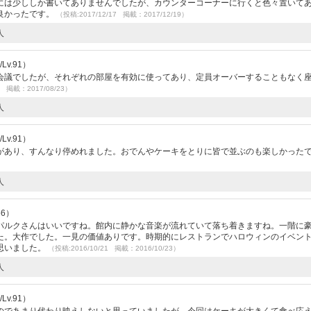
には少ししか書いてありませんでしたが、カウンターコーナーに行くと色々置いて
良かったです。
（投稿:2017/12/17 掲載：2017/12/19）
人
v.91）
会議でしたが、それぞれの部屋を有効に使ってあり、定員オーバーすることもなく
2 掲載：2017/08/23）
人
v.91）
があり、すんなり停めれました。おでんやケーキをとりに皆で並ぶのも楽しかった
人
56）
パルクさんはいいですね。館内に静かな音楽が流れていて落ち着きますね。一階に
た。大作でした。一見の価値ありです。時期的にレストランでハロウィンのイベン
思いました。
（投稿:2016/10/21 掲載：2016/10/23）
人
v.91）
のであまり代わり映えしないと思っていましたが、今回はケーキが大きくて食べ応