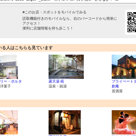
■
このお店・スポットをモバイルでみる
読取機能付きのモバイルなら、右のバーコードから簡単に
アクセス！
便利に店舗情報を持ち歩こう！
いる人はこちらも見ています
リー・ポルタ
露天湯 椛
プライベート
洋菓子
温泉・銭湯
創庵
居酒屋