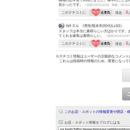
良かったです。
（投稿:2015/12/19 掲載：2015/1
0
このクチコミに
現在：
ﾘｮｳ
さん （男性/熊本市/20代/Lv.83）
スタッフは本当に素晴らしい方ばかりです。
てくれる接客は素晴らしい。
（投稿:2015/12/0
0
このクチコミに
現在：
※クチコミ情報はユーザーの主観的なコメント
これらは投稿時の情報のため、変更になって
このお店・スポットの情報変更や閉店・
お店・スポット情報をブログにはる