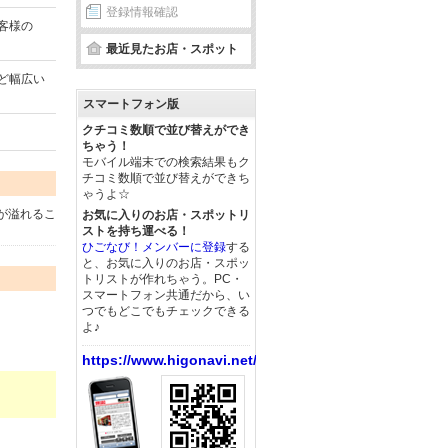
登録情報確認
客様の
最近見たお店・スポット
ど幅広い
スマートフォン版
クチコミ数順で並び替えができ
ちゃう！
モバイル端末での検索結果もク
チコミ数順で並び替えができち
ゃうよ☆
が溢れるこ
お気に入りのお店・スポットリ
ストを持ち運べる！
ひごなび！メンバーに登録
する
と、お気に入りのお店・スポッ
トリストが作れちゃう。PC・
スマートフォン共通だから、い
つでもどこでもチェックできる
よ♪
https://www.higonavi.net/