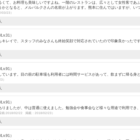
るくて、お料理も美味しいですよね。一階のレストランは、広々として女性客であ
うかとなると、メルパルクさんの名前が上がります。熊本に住んではいますが、い
/03/23）
人
v.31）
もキレイで、スタッフのみなさんも終始笑顔で対応されていたので印象良かったで
人
v.91）
しています。目の前の駐車場も利用者には時間サービスがあって、飲まずに帰る身
23）
人
v.91）
ありましたが、中は普通に使えました。勉強会や食事会など様々な用途で利用でき
稿:2018/02/22 掲載：2018/02/23）
人
v.91）