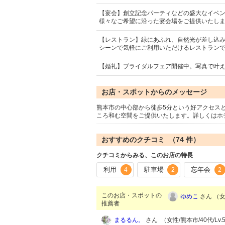
【宴会】創立記念パーティなどの盛大なイベ
様々なご希望に沿った宴会場をご提供いたし
【レストラン】緑にあふれ、自然光が差し込
シーンで気軽にご利用いただけるレストラン
【婚礼】ブライダルフェア開催中。写真で叶
お店・スポットからのメッセージ
熊本市の中心部から徒歩5分という好アクセス
ころ和む空間をご提供いたします。詳しくはホ
おすすめのクチコミ （
74
件）
クチコミからみる、このお店の特長
利用
駐車場
忘年会
4
2
2
このお店・スポットの
ゆめこ
さん （女性
推薦者
まるるん。
さん （女性/熊本市/40代/Lv.