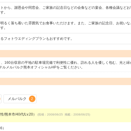
ントから、謝恩会や同窓会、ご家族の記念日などの会食などの宴会、各種会議などお
ます。
み明るく落ち着いた雰囲気でお食事いただけます。また、ご家族の記念日、お祝いな
です。
えるフォトウエディングプランもおすすめです。
と、160台収容の平地の駐車場完備で利便性に優れ、訪れる人を優しく包む、光と緑
テルメルパルク熊本オフィシャルHPをご覧ください。
メルパルク
2
/熊本市/40代/Lv.20）
(投稿：2008/06/25 掲載：2008/06/25)
56）