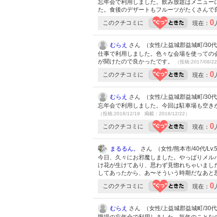
忘年会で利用しました。飲み放題はメニュー
た。食後のデザートもフルーツがたくさんで
0
このクチコミに
現在：
むらえ
さん （女性/上益城郡益城町/30代/L
仕事で利用しました。色々な会場を使っての
が聞けたので良かったです。
（投稿:2017/08/2
0
このクチコミに
現在：
むらえ
さん （女性/上益城郡益城町/30代/L
忘年会で利用しました。今回は駐車場も空き
（投稿:2016/12/19 掲載：2016/12/22）
0
このクチコミに
現在：
まるるん。
さん （女性/熊本市/40代/Lv.
今日、久々にお邪魔しました。やっぱりメル
け花が生けてあり、思わず見惚れちゃいまし
してあったから、あ〜そういう時期だなあと
0
このクチコミに
現在：
むらえ
さん （女性/上益城郡益城町/30代/L
職場の忘年会で利用しました。毎年のことな