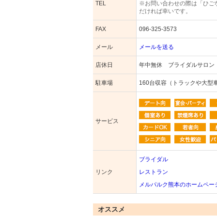
TEL
※お問い合わせの際は「ひご
だければ幸いです。
FAX
096-325-3573
メール
メールを送る
店休日
年中無休 ブライダルサロン
駐車場
160台収容（トラックや大型
サービス
ブライダル
リンク
レストラン
メルパルク熊本のホームペー
オススメ