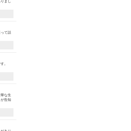
ありまし
座って話
です。
豪華な生
トが告知
えがあり