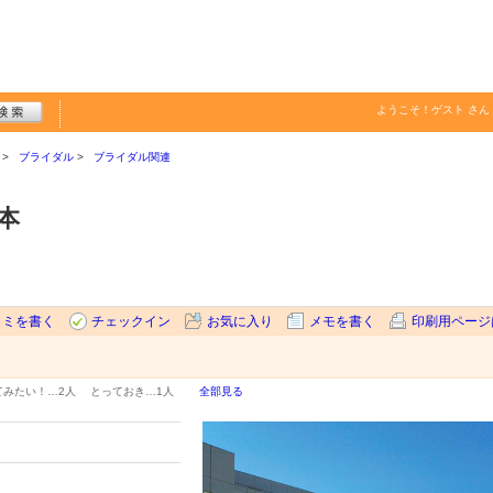
ようこそ！
ゲスト
さん
ブライダル
ブライダル関連
本
コミを書く
チェックイン
お気に入り
メモを書く
印刷用ページ
てみたい！…
2人
とっておき…
1人
全部見る