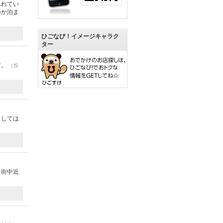
ふれてい
つか泊ま
ひごなび！イメージキャラク
ター
す。
（投
としては
、街中近