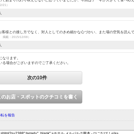
2/21）
人
お客様との接し方でなく、対人としてのきめ細かな心づかい、また場の空気を読ん
7 掲載：2015/12/08）
人
になります。
いる場合がございますのでご了承ください。
次の10件
このお店・スポットのクチコミを書く
移転を報告