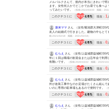
メルパルクさんて、館内が本当にきれいで明
ます。女性何人かでどこかでお昼でも食べよ
ってみたいです。
（投稿:2022/03/20 掲載：2022
1
このクチコミに
現在：
新米ママ
さん （女性/菊池郡大津町/20代/L
友人の結婚式で行きました。建物の中もとて
稿:2021/02/18 掲載：2021/02/18）
0
このクチコミに
現在：
むらえ
さん （女性/上益城郡益城町/30代/L
年に１回は職場の歓迎会または忘年会で利用
有難いです。
（投稿:2020/10/22 掲載：2020/10/
0
このクチコミに
現在：
むらえ
さん （女性/上益城郡益城町/30代/L
外が改装工事中なのか足場がたくさん組んで
いのに専用の駐車場もあるので便利です。
（投
0
このクチコミに
現在：
むらえ
さん （女性/上益城郡益城町/30代/L