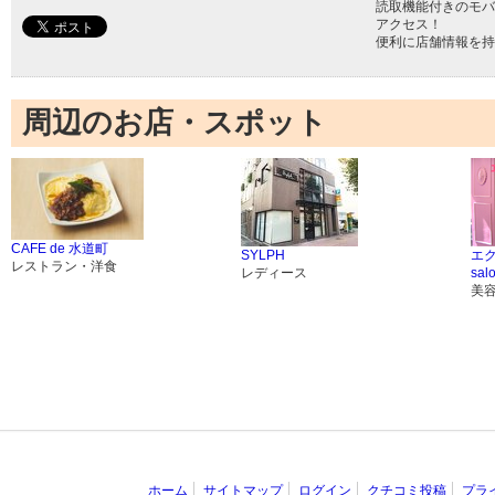
読取機能付きのモバ
アクセス！
便利に店舗情報を持
周辺のお店・スポット
CAFE de 水道町
SYLPH
エ
レストラン・洋食
レディース
sal
美
ホーム
サイトマップ
ログイン
クチコミ投稿
プラ