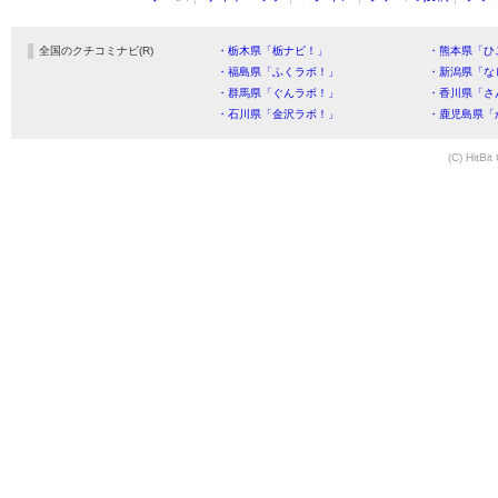
全国のクチコミナビ(R)
・栃木県「栃ナビ！」
・熊本県「ひ
・福島県「ふくラボ！」
・新潟県「な
・群馬県「ぐんラボ！」
・香川県「さ
・石川県「金沢ラボ！」
・鹿児島県「
(C) HitBit