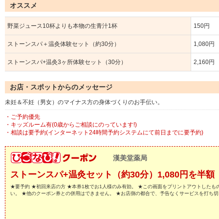
オススメ
野菜ジュース10杯よりも本物の生青汁1杯
150円
ストーンスパ＋温灸体験セット（約30分）
1,080円
ストーンスパ+温灸3ヶ所体験セット（30分）
2,160円
お店・スポットからのメッセージ
未妊＆不妊（男女）のマイナス方の身体づくりのお手伝い。
・ご予約優先
・キッズルーム有(0歳からご相談にのっています!)
・相談は要予約(インターネット24時間予約システムにて前日までに要予約)
漢美堂薬局
ストーンスパ+温灸セット（約30分）1,080円を半額
★要予約 ★初回来店の方 ★本券1枚でお1人様のみ有効。 ★この画面をプリントアウトした
い。 ★他のクーポン券との併用はできません。 ★お店側の都合で、予告なくサービスを打ち