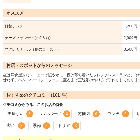
オススメ
日替ランチ
1,200円
チーズフォンデュ(約2人前)
2,600円
マグレカナール（鴨のロースト）
3,500円
お店・スポットからのメッセージ
昼は洋食屋的なメニューで賑やかに、夜は落ち着いたフレンチレストランと、そ
使わず、ハム・ベーコン・ソースに至るまで正統派の作り方で手作りしておりま
おすすめのクチコミ （
101
件）
クチコミからみる、このお店の特長
美味しい
ハンバーグ
雰囲気
ランチ
8
8
6
6
熱々
季節
ドリア
3
3
3