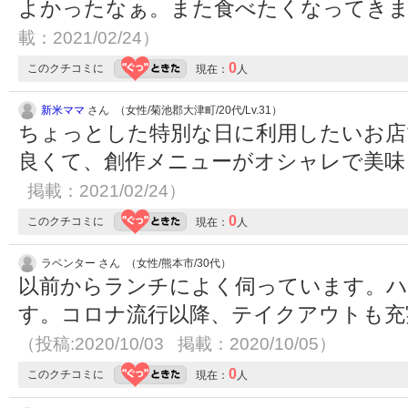
よかったなぁ。また食べたくなってき
載：2021/02/24）
0
このクチコミに
現在：
人
新米ママ
さん （女性/菊池郡大津町/20代/Lv.31）
ちょっとした特別な日に利用したいお店
良くて、創作メニューがオシャレで美
掲載：2021/02/24）
0
このクチコミに
現在：
人
ラベンター さん （女性/熊本市/30代）
以前からランチによく伺っています。ハ
す。コロナ流行以降、テイクアウトも充
（投稿:2020/10/03 掲載：2020/10/05）
0
このクチコミに
現在：
人