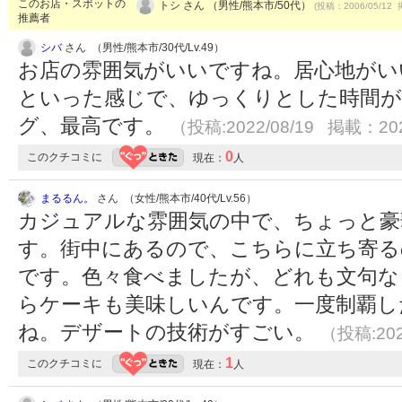
このお店・スポットの
トシ さん （男性/熊本市/50代）
(投稿：2006/05/12 
推薦者
シバ
さん （男性/熊本市/30代/Lv.49）
お店の雰囲気がいいですね。居心地がい
といった感じで、ゆっくりとした時間が
グ、最高です。
（投稿:2022/08/19 掲載：202
0
このクチコミに
現在：
人
まるるん。
さん （女性/熊本市/40代/Lv.56）
カジュアルな雰囲気の中で、ちょっと豪
す。街中にあるので、こちらに立ち寄る
です。色々食べましたが、どれも文句な
らケーキも美味しいんです。一度制覇し
ね。デザートの技術がすごい。
（投稿:202
1
このクチコミに
現在：
人