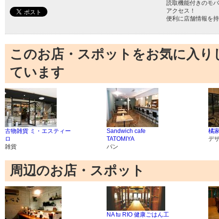
読取機能付きのモバ
アクセス！
便利に店舗情報を持
このお店・スポットをお気に入り
ています
古物雑貨 ミ・エスティー
Sandwich cafe
橘
ロ
TATOMIYA
デ
雑貨
パン
周辺のお店・スポット
NA tu RIO 健康ごはん工