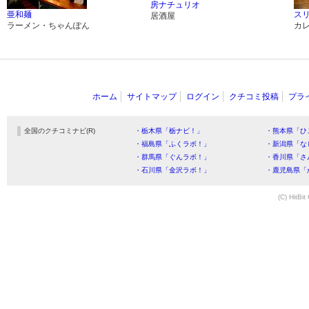
房ナチュリオ
亜和麺
ス
居酒屋
ラーメン・ちゃんぽん
カ
ホーム
サイトマップ
ログイン
クチコミ投稿
プラ
全国のクチコミナビ(R)
・栃木県「栃ナビ！」
・熊本県「ひ
・福島県「ふくラボ！」
・新潟県「な
・群馬県「ぐんラボ！」
・香川県「さ
・石川県「金沢ラボ！」
・鹿児島県「
(C) HitBit