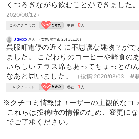
くつろぎながら飲むことができました
2020/08/12）
0
このクチコミに
現在：
人
Jidocco
さん （女性/熊本市/20代/Lv.10）
呉服町電停の近くに不思議な建物？がで
ました。 こだわりのコーヒーや軽食の
いらしいテラス席もあってちょっとの
なあと思いました。
（投稿:2020/08/03 掲載
1
このクチコミに
現在：
人
※クチコミ情報はユーザーの主観的なコ
これらは投稿時の情報のため、変更に
でご了承ください。