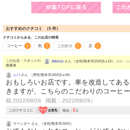
おすすめのクチコミ （
5
件）
クチコミからみる、このお店の特長
コーヒー
気
こだわり
店
6
2
2
2
このお店・スポットの
Jidocco
さん （女性/熊本市/20代/Lv.10）
(投稿：202
推薦者
シバ
さん （男性/熊本市/30代/Lv.49）
おもしろいお店です。車を改造してあ
きますが、こちらのこだわりのコーヒ
稿:2022/08/26 掲載：2022/08/26）
0
このクチコミに
現在：
人
ラベンター さん （女性/熊本市/30代）