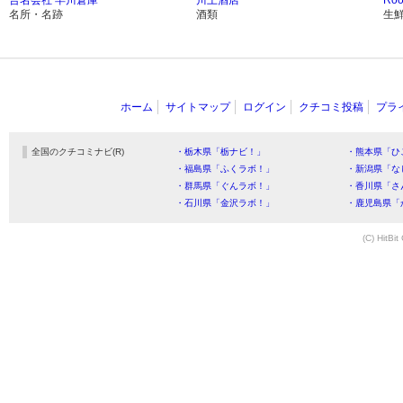
名所・名跡
酒類
生
ホーム
サイトマップ
ログイン
クチコミ投稿
プラ
全国のクチコミナビ(R)
・栃木県「栃ナビ！」
・熊本県「ひ
・福島県「ふくラボ！」
・新潟県「な
・群馬県「ぐんラボ！」
・香川県「さ
・石川県「金沢ラボ！」
・鹿児島県「
(C) HitBit