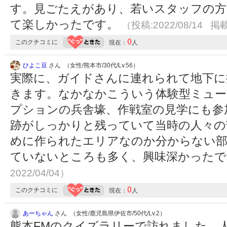
す。見ごたえがあり、若いスタッフの方
て楽しかったです。
（投稿:2022/08/14 掲載
0
このクチコミに
現在：
人
ひよこ豆
さん （女性/熊本市/30代/Lv.56）
実際に、ガイドさんに連れられて地下に
きます。なかなかこういう体験型ミュー
プションの兵舎壕、作戦室の見学にも参
跡がしっかりと残っていて当時の人々の
めに作られたエリアなのか分からない部
ていないところも多く、興味深かった
2022/04/04）
0
このクチコミに
現在：
人
あーちゃん
さん （女性/鹿児島県伊佐市/50代/Lv.2）
熊本FMのクイズラリーで訪れました。