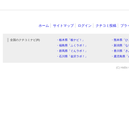
ホーム
サイトマップ
ログイン
クチコミ投稿
プラ
全国のクチコミナビ(R)
・栃木県「栃ナビ！」
・熊本県「ひ
・福島県「ふくラボ！」
・新潟県「な
・群馬県「ぐんラボ！」
・香川県「さ
・石川県「金沢ラボ！」
・鹿児島県「
(C) HitBit