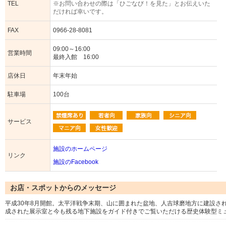
TEL
※お問い合わせの際は「ひごなび！を見た」とお伝えいた
だければ幸いです。
FAX
0966-28-8081
09:00～16:00
営業時間
最終入館 16:00
店休日
年末年始
駐車場
100台
サービス
施設のホームページ
リンク
施設のFacebook
お店・スポットからのメッセージ
平成30年8月開館。太平洋戦争末期、山に囲まれた盆地、人吉球磨地方に建設さ
成された展示室と今も残る地下施設をガイド付きでご覧いただける歴史体験型ミ