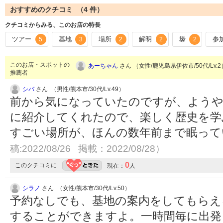
おすすめのクチコミ （
4
件）
クチコミからみる、このお店の特長
ツアー
基地
場所
解明
壕
参
5
3
2
2
2
このお店・スポットの
あーちゃん
さん （女性/鹿児島県伊佐市/50代/Lv.
推薦者
シバ
さん （男性/熊本市/30代/Lv.49）
前から気になっていたのですが、ようや
に紹介してくれたので、楽しく歴史を学
すごい場所が、ほんの数年前まで眠っ
稿:2022/08/26 掲載：2022/08/28）
0
このクチコミに
現在：
人
シラノ
さん （女性/熊本市/30代/Lv.50）
予約なしでも、基地の案内をしてもらえ
することができますよ。一時間毎に出発