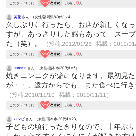
0
このクチコミに
現在：
人
美花
さん （女性/福岡県/40代/Lv.4）
久しぶりに行ったら、お店が新しくなっ
すが、あっさりした感もあって、スープ
た（笑）。
（投稿:2012/01/26 掲載：2012/01
0
このクチコミに
現在：
人
narome
さん （女性/熊本市/20代/Lv.5）
焼きニンニクが癖になります。最初見た
が・・。遠方からでも、また食べに行き
（投稿:2010/11/10 掲載：2010/11/11）
0
このクチコミに
現在：
人
バンビ
さん （女性/熊本市/20代/Lv.23）
子どもの頃行ったきりなので、十年ぶ
しかったです＾＾にんにくが好きな方