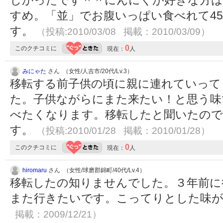
すめ。「並」でお腹いっぱい食べれて4
す。
（投稿:2010/03/08 掲載：2010/03/09）
0
このクチコミに
現在：
人
みにゃた
さん （女性/人吉市/20代/Lv.3）
移転する前子供の頃に親に連れていって
た。子供ながらにまた来たい！と思う味
べたくなります。移転したと聞いたので
す。
（投稿:2010/01/28 掲載：2010/01/28）
0
このクチコミに
現在：
人
hiromaru
さん （女性/球磨郡錦町/40代/Lv.4）
移転したの知りませんでした。３年前に
また行きたいです。こってりとした味
掲載：2009/12/21）