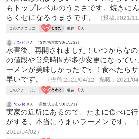
もトップレベルのうまさです。焼きに
らくせになるうまさです。
（投稿:2021/11
0
このクチコミに
現在：
人
バンビ
さん （女性/熊本市/30代/Lv.23）
水害後、再開されました！いつからなの
の値段や営業時間が多少変更になってい
ーメンが美味しかったです！食べたらサ
早いです。
（投稿:2021/04/12 掲載：2021/04
0
このクチコミに
現在：
人
でぃお
さん （男性/人吉市/30代/Lv.1）
実家の近所にあるので、たまに食べに行
がする、本当にうまいラーメンです。
（
2012/04/02）