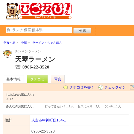
何食べる
中華
ラーメン・ちゃんぽん
テンキンラーメン
天琴ラーメン
0966-22-3520
基本情報
クチコミ
写真
クチコミを書く
チェックイン
じぶんのお気に入り:
メモ:
みんなのお気に入り:
行ってみたい！…
7人
お気に入り…
2人
ランチ…
1人
住所
人吉市中神町段164-1
0966-22-3520