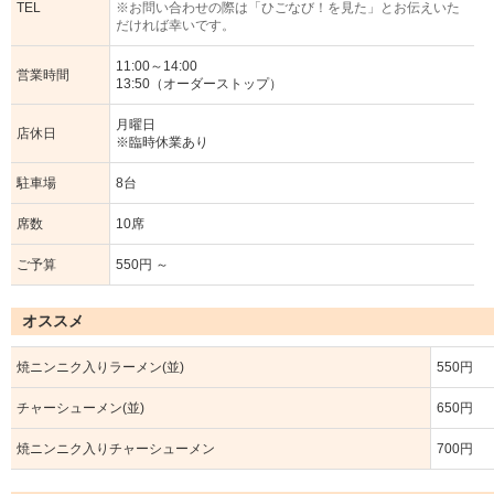
TEL
※お問い合わせの際は「ひごなび！を見た」とお伝えいた
だければ幸いです。
11:00～14:00
営業時間
13:50（オーダーストップ）
月曜日
店休日
※臨時休業あり
駐車場
8台
席数
10席
ご予算
550円 ～
オススメ
焼ニンニク入りラーメン(並)
550円
チャーシューメン(並)
650円
焼ニンニク入りチャーシューメン
700円