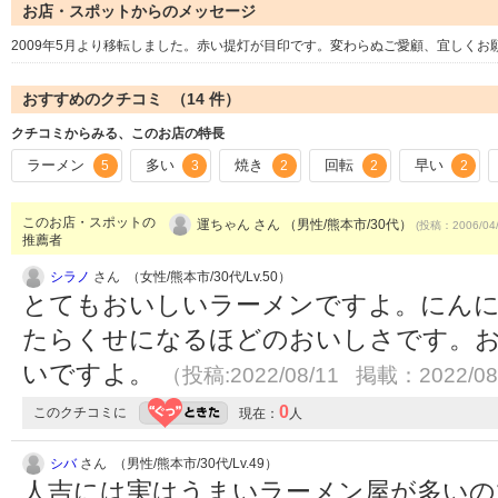
お店・スポットからのメッセージ
2009年5月より移転しました。赤い提灯が目印です。変わらぬご愛顧、宜しくお
おすすめのクチコミ （
14
件）
クチコミからみる、このお店の特長
ラーメン
多い
焼き
回転
早い
5
3
2
2
2
このお店・スポットの
運ちゃん さん （男性/熊本市/30代）
(投稿：2006/04
推薦者
シラノ
さん （女性/熊本市/30代/Lv.50）
とてもおいしいラーメンですよ。にんに
たらくせになるほどのおいしさです。お
いですよ。
（投稿:2022/08/11 掲載：2022/08
0
このクチコミに
現在：
人
シバ
さん （男性/熊本市/30代/Lv.49）
人吉には実はうまいラーメン屋が多いの