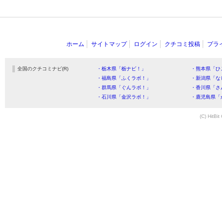
ホーム
サイトマップ
ログイン
クチコミ投稿
プラ
全国のクチコミナビ(R)
・栃木県「栃ナビ！」
・熊本県「ひ
・福島県「ふくラボ！」
・新潟県「な
・群馬県「ぐんラボ！」
・香川県「さ
・石川県「金沢ラボ！」
・鹿児島県「
(C) HitBit