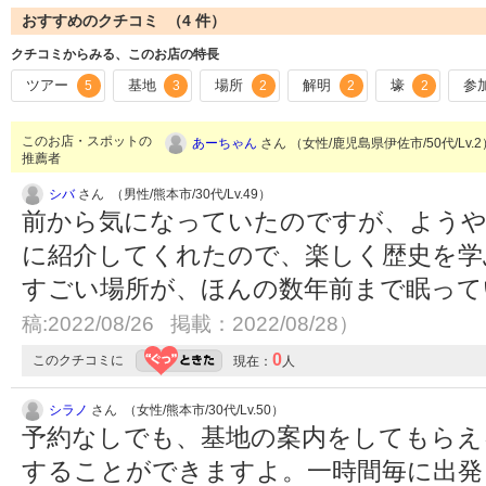
おすすめのクチコミ （
4
件）
クチコミからみる、このお店の特長
ツアー
基地
場所
解明
壕
参
5
3
2
2
2
このお店・スポットの
あーちゃん
さん （女性/鹿児島県伊佐市/50代/Lv.
推薦者
シバ
さん （男性/熊本市/30代/Lv.49）
前から気になっていたのですが、ようや
に紹介してくれたので、楽しく歴史を学
すごい場所が、ほんの数年前まで眠っ
稿:2022/08/26 掲載：2022/08/28）
0
このクチコミに
現在：
人
シラノ
さん （女性/熊本市/30代/Lv.50）
予約なしでも、基地の案内をしてもらえ
することができますよ。一時間毎に出発