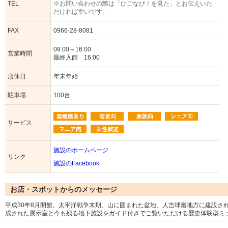
TEL
※お問い合わせの際は「ひごなび！を見た」とお伝えいた
だければ幸いです。
FAX
0966-28-8081
09:00～16:00
営業時間
最終入館 16:00
店休日
年末年始
駐車場
100台
サービス
施設のホームページ
リンク
施設のFacebook
お店・スポットからのメッセージ
平成30年8月開館。太平洋戦争末期、山に囲まれた盆地、人吉球磨地方に建設さ
成された展示室と今も残る地下施設をガイド付きでご覧いただける歴史体験型ミ