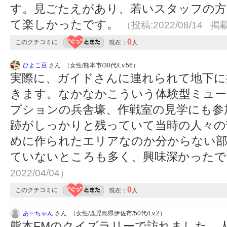
す。見ごたえがあり、若いスタッフの方
て楽しかったです。
（投稿:2022/08/14 掲載
0
このクチコミに
現在：
人
ひよこ豆
さん （女性/熊本市/30代/Lv.56）
実際に、ガイドさんに連れられて地下に
きます。なかなかこういう体験型ミュー
プションの兵舎壕、作戦室の見学にも参
跡がしっかりと残っていて当時の人々の
めに作られたエリアなのか分からない部
ていないところも多く、興味深かった
2022/04/04）
0
このクチコミに
現在：
人
あーちゃん
さん （女性/鹿児島県伊佐市/50代/Lv.2）
熊本FMのクイズラリーで訪れました。