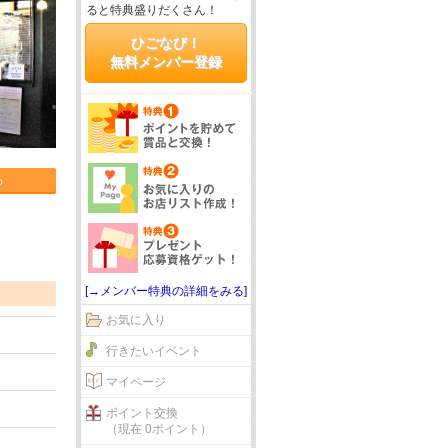
ると特典盛りだくさん！
ひごなび！
無料メンバー登録
る
[→メンバー特典の詳細をみる]
お気に入り
行きたいイベント
マイページ
ポイント交換
（現在 0ポイント）