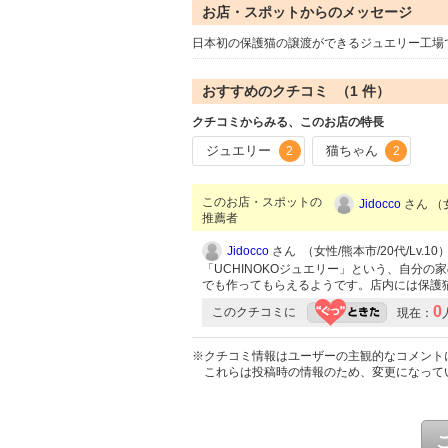
お店・スポットからのメッセージ
日本初の保護猫の譲渡ができるジュエリー工場
おすすめのクチコミ （
1
件）
クチコミからみる、このお店の特長
ジュエリー
猫ちゃん
2
2
このお店・スポットの
Jidocco
さん （女
推薦者
Jidocco
さん （女性/熊本市/20代/Lv.10
「UCHINOKOジュエリー」という、自分
でも作ってもらえるようです。店内には保護
0
このクチコミに
現在：
※クチコミ情報はユーザーの主観的なコメント
これらは投稿時の情報のため、変更になって