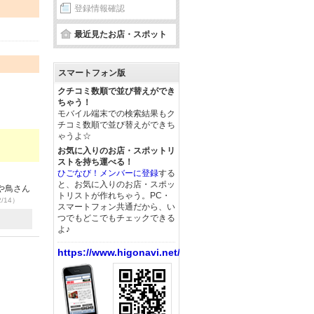
登録情報確認
最近見たお店・スポット
スマートフォン版
クチコミ数順で並び替えができ
ちゃう！
モバイル端末での検索結果もク
チコミ数順で並び替えができち
ゃうよ☆
お気に入りのお店・スポットリ
ストを持ち運べる！
ひごなび！メンバーに登録
する
と、お気に入りのお店・スポッ
や鳥さん
トリストが作れちゃう。PC・
2/14）
スマートフォン共通だから、い
つでもどこでもチェックできる
よ♪
https://www.higonavi.net/