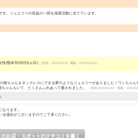
です。ジュエリーの収益の一部を保護活動に充てています。
性/熊本市/20代/Lv.10）
(投稿：2020/02/10 掲載：2020/02/14)
）
の家の猫ちゃんをネックレスにできる夢のようなジュエリーがありました！ワンちゃん
猫ちゃんもいて、たくさんふれあって癒されました。
（投稿:2020/02/10 掲載：2020/0
人
になります。
いる場合がございますのでご了承ください。
このお店・スポットのクチコミを書く