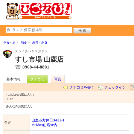
何食べる
和食
寿司・刺身
スシイチバヤマガテン
すし市場 山鹿店
0968-44-8801
基本情報
クチコミ
写真
クチコミを書く
チェックイン
じぶんのお気に入り:
メモ:
みんなのお気に入り:
山鹿市方保田3431-1
住所
Mr.Max山鹿sc内