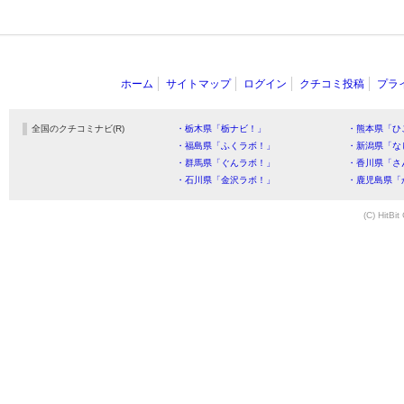
ホーム
サイトマップ
ログイン
クチコミ投稿
プラ
全国のクチコミナビ(R)
・栃木県「栃ナビ！」
・熊本県「ひ
・福島県「ふくラボ！」
・新潟県「な
・群馬県「ぐんラボ！」
・香川県「さ
・石川県「金沢ラボ！」
・鹿児島県「
(C) HitBit