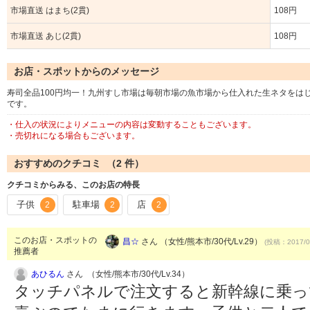
市場直送 はまち(2貫)
108円
市場直送 あじ(2貫)
108円
お店・スポットからのメッセージ
寿司全品100円均一！九州すし市場は毎朝市場の魚市場から仕入れた生ネタをは
です。
・仕入の状況によりメニューの内容は変動することもございます。
・売切れになる場合もございます。
おすすめのクチコミ （
2
件）
クチコミからみる、このお店の特長
子供
駐車場
店
2
2
2
このお店・スポットの
昌☆
さん （女性/熊本市/30代/Lv.29）
(投稿：2017/0
推薦者
あひるん
さん （女性/熊本市/30代/Lv.34）
タッチパネルで注文すると新幹線に乗っ