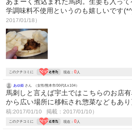
あまーく煮込まれた馬肉。生姜も入って
学調味料不使用というのも嬉しいです(*^_
2017/01/18）
0
このクチコミに
現在：
人
あゆ姫
さん （女性/熊本市/30代/Lv.104）
馬刺しと言えば宇土ではこちらのお店有
から広い場所に移転され惣菜などもあ
稿:2017/01/10 掲載：2017/01/10）
0
このクチコミに
現在：
人