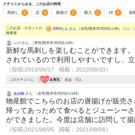
クチコミからみる、このお店の特長
馬刺し
店
唐揚げ
購入
14
新
8
4
3
3
2
このお店・スポットの
ERAたん
さん （女性/熊本市/30代/Lv.39）
(投稿：20
推薦者
シバ
さん （男性/熊本市/30代/Lv.49）
新鮮な馬刺しを楽しむことができます。
されているので利用しやすいですし、立
（投稿:2022/06/17 掲載：2022/06/20）
0
このクチコミに
現在：
人
あゆ姫
さん （女性/熊本市/30代/Lv.104）
物産館でこちらのお店の唐揚げが販売さ
帰ってあっためて食べるとジューシー
ができました。今度は店舗に訪問して揚
（投稿:2021/08/05 掲載：2021/08/06）