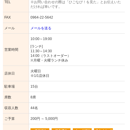
TEL
※お問い合わせの際は「ひごなび！を見た」とお伝えいた
だければ幸いです。
FAX
0964-22-5642
メール
メールを送る
10:00～19:00
[ランチ]
営業時間
11:30～14:30
14:00（ラストオーダー）
※月曜・火曜ランチ休み
火曜日
店休日
※1/1店休日
駐車場
15台
席数
8席
収容人数
44名
ご予算
200円 ～ 5,000円