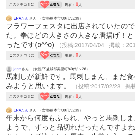
0
このクチコミに
現在：
人
ERAたん
さん （女性/熊本市/30代/Lv.39）
フラワーフェスタに出店されていたので
た。拳ほどの大きさの大きな唐揚げ！と
ったです(o^^o)
（投稿:2017/04/04 掲載：201
0
このクチコミに
現在：
人
jane
さん （女性/下益城郡美里町/40代/Lv.26）
馬刺しが新鮮です。馬刺しまん、まだ食
みようと思います。
（投稿:2017/02/23 掲載
0
このクチコミに
現在：
人
ERAたん
さん （女性/熊本市/30代/Lv.39）
年末から何度もふられ、やっと馬刺しま
ようで、ずっと品切れだったんですよね