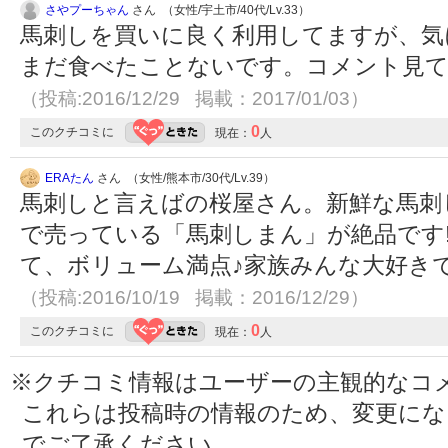
さやプーちゃん
さん （女性/宇土市/40代/Lv.33）
馬刺しを買いに良く利用してますが、気
まだ食べたことないです。コメント見て
（投稿:2016/12/29 掲載：2017/01/03）
0
このクチコミに
現在：
人
ERAたん
さん （女性/熊本市/30代/Lv.39）
馬刺しと言えばの桜屋さん。新鮮な馬刺
で売っている「馬刺しまん」が絶品です!
て、ボリューム満点♪家族みんな大好き
（投稿:2016/10/19 掲載：2016/12/29）
0
このクチコミに
現在：
人
※クチコミ情報はユーザーの主観的なコ
これらは投稿時の情報のため、変更に
でご了承ください。