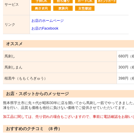
サービス
お店のホームページ
リンク
お店のFacebook
オススメ
馬刺し
680円（
馬刺しまん
300円（
桜黒牛（ももくろぎゅう）
398円（
お店・スポットからのメッセージ
熊本県宇土市に先々代が昭和30年に店を開いてから馬刺し一筋でやってきまし
凍を行い、品質も価格も他社に負けない価格でご提供させていただいてます。
加工品に関しては、売り切れの場合もございますので、事前に電話確認をお願い
おすすめのクチコミ （
8
件）