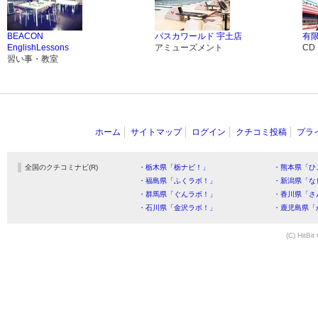
BEACON
パスカワールド 宇土店
有
EnglishLessons
アミューズメント
CD
習い事・教室
ホーム
サイトマップ
ログイン
クチコミ投稿
プラ
全国のクチコミナビ(R)
・栃木県「栃ナビ！」
・熊本県「ひ
・福島県「ふくラボ！」
・新潟県「な
・群馬県「ぐんラボ！」
・香川県「さ
・石川県「金沢ラボ！」
・鹿児島県「
(C) HitBit