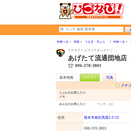
何食べる
和食
うなぎ・天ぷら
何食べる
アゲタテリュウツウダンチテン
あげたて流通団地店
096-370-3801
基本情報
クチコミ
写真
クチ
じぶんのお気に入り:
メモ:
みんなのお気に入り:
ランチ…
1人
住所
熊本市南区馬渡2-2-15
096-370-3801