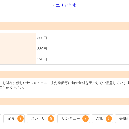
エリア全体
800円
880円
390円
。お財布に優しいサンキュー丼。また季節毎に旬の食材を天ぷらでご用意していま
立ち寄り下さい。
定食
おいしい
サンキュー
ご飯
美味
8
8
7
6