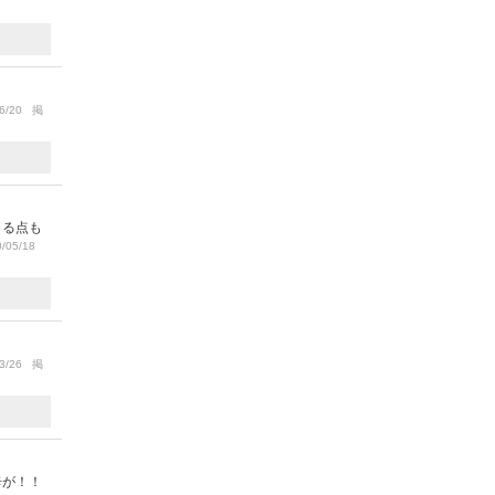
6/20 掲
きる点も
/05/18
3/26 掲
辛が！！