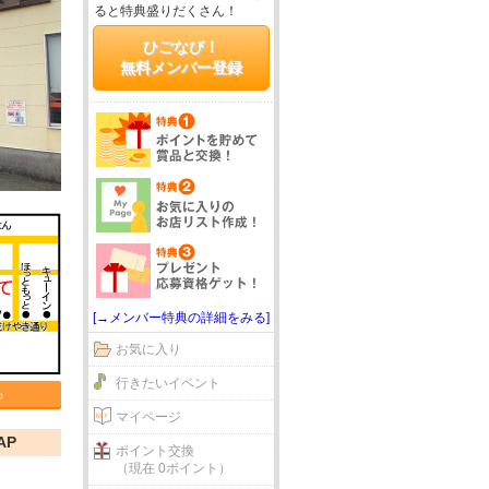
ると特典盛りだくさん！
ひごなび！
無料メンバー登録
[→メンバー特典の詳細をみる]
お気に入り
行きたいイベント
る
マイページ
AP
ポイント交換
（現在 0ポイント）