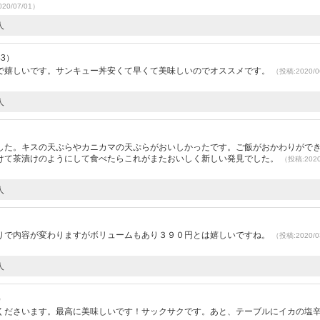
20/07/01）
人
43）
で嬉しいです。サンキュー丼安くて早くて美味しいのでオススメです。
（投稿:2020/0
人
）
した。キスの天ぷらやカニカマの天ぷらがおいしかったです。ご飯がおかわりがで
けて茶漬けのようにして食べたらこれがまたおいしく新しい発見でした。
（投稿:2020
人
）
りで内容が変わりますがボリュームもあり３９０円とは嬉しいですね。
（投稿:2020/0
人
）
くださいます。最高に美味しいです！サックサクです。あと、テーブルにイカの塩