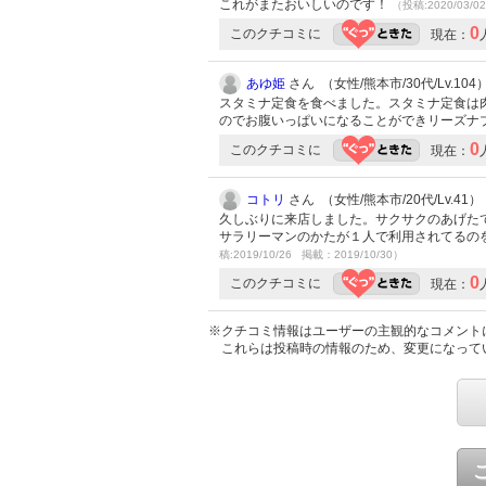
これがまたおいしいのです！
（投稿:2020/03/0
0
このクチコミに
現在：
あゆ姫
さん （女性/熊本市/30代/Lv.104
スタミナ定食を食べました。スタミナ定食は
のでお腹いっぱいになることができリーズナ
0
このクチコミに
現在：
コトリ
さん （女性/熊本市/20代/Lv.41）
久しぶりに来店しました。サクサクのあげた
サラリーマンのかたが１人で利用されてるの
稿:2019/10/26 掲載：2019/10/30）
0
このクチコミに
現在：
※クチコミ情報はユーザーの主観的なコメント
これらは投稿時の情報のため、変更になって