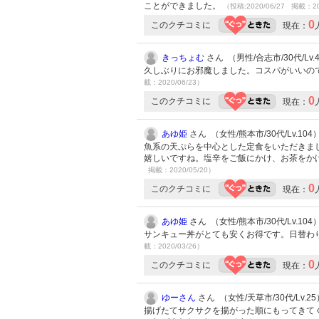
ことができました。
（投稿:2020/06/27 掲載：20
0
このクチコミに
現在：
きっちょむ
さん （男性/合志市/30代/Lv.
久しぶりにお邪魔しました。コスパがいいの
載：2020/06/23）
0
このクチコミに
現在：
あゆ姫
さん （女性/熊本市/30代/Lv.104
魚系の天ぷらを中心とした定食をいただきま
嬉しいですね。塩辛をご飯にかけ、お茶をか
掲載：2020/05/20）
0
このクチコミに
現在：
あゆ姫
さん （女性/熊本市/30代/Lv.104
サンキュー丼がとても安くお得です。日替わ
載：2020/03/26）
0
このクチコミに
現在：
ゆーさん
さん （女性/天草市/30代/Lv.25
揚げたてサクサクを揚がった順にもってきて