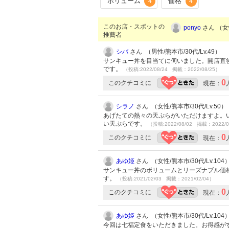
ボリューム
価格
4
4
このお店・スポットの
ponyo
さん （女性
推薦者
シバ
さん （男性/熊本市/30代/Lv.49）
サンキュー丼を目当てに伺いました。開店直
です。
（投稿:2022/08/24 掲載：2022/08/25）
0
このクチコミに
現在：
シラノ
さん （女性/熊本市/30代/Lv.50）
あげたての熱々の天ぷらがいただけますよ。
い天ぷらです。
（投稿:2022/08/02 掲載：2022/0
0
このクチコミに
現在：
あゆ姫
さん （女性/熊本市/30代/Lv.104
サンキュー丼のボリュームとリーズナブル価
す。
（投稿:2021/02/03 掲載：2021/02/04）
0
このクチコミに
現在：
あゆ姫
さん （女性/熊本市/30代/Lv.104
今回は七福定食をいただきました。お得感が