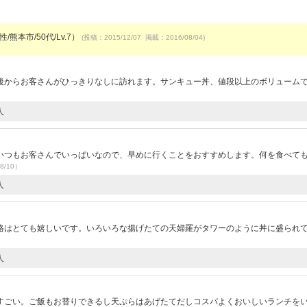
/熊本市/50代/Lv.7）
(投稿：2015/12/07 掲載：2016/08/04)
後からお客さんがひっきりなしに訪れます。サンキュー丼、値段以上のボリューム
人
いつもお客さんでいっぱいなので、早めに行くことをおすすめします。何を食べて
8/10）
人
）
格はとても嬉しいです。いろいろな揚げたての天婦羅がタワーのように丼に盛られ
人
）
すごい。ご飯もお替りできるし天ぷらはあげたてだしコスパよくおいしいランチを