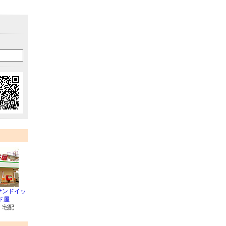
サンドイッ
ド屋
・宅配