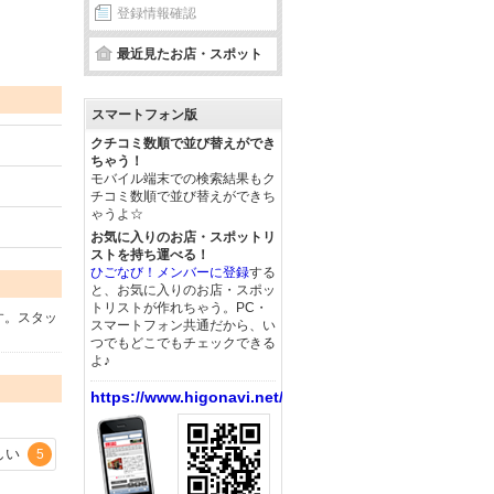
登録情報確認
最近見たお店・スポット
スマートフォン版
クチコミ数順で並び替えができ
ちゃう！
モバイル端末での検索結果もク
チコミ数順で並び替えができち
ゃうよ☆
お気に入りのお店・スポットリ
ストを持ち運べる！
ひごなび！メンバーに登録
する
と、お気に入りのお店・スポッ
トリストが作れちゃう。PC・
す。スタッ
スマートフォン共通だから、い
つでもどこでもチェックできる
よ♪
https://www.higonavi.net/
しい
5