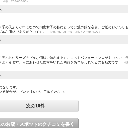
2 掲載：2020/03/03）
人
）
肉系の天ぷらが中心なので肉食女子の私にとっては魅力的な定食。ご飯のおかわり
ブルな価格でありがたいです。
（投稿:2020/01/26 掲載：2020/01/27）
人
て天ぷらがリーズナブルな価格で味わえます。コストパフォーマンスがよいので、
をよくみます。旬にあわせた食材をいれた商品をあつかわれてるのも魅力です。
（
人
になります。
いる場合がございますのでご了承ください。
次の10件
このお店・スポットのクチコミを書く