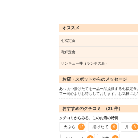
オススメ
七福定食
海鮮定食
サンキュー丼（ランチのみ）
お店・スポットからのメッセージ
あつあつ揚げたてを一品一品提供する七福定食
フ一同心よりお待ちしております。お気軽にお
おすすめのクチコミ （
21
件）
クチコミからみる、このお店の特長
天ぷら
揚げたて
丼
12
9
8