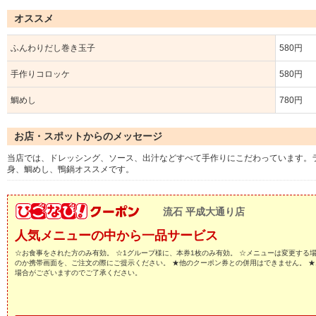
オススメ
ふんわりだし巻き玉子
580円
手作りコロッケ
580円
鯛めし
780円
お店・スポットからのメッセージ
当店では、ドレッシング、ソース、出汁などすべて手作りにこだわっています。
身、鯛めし、鴨鍋オススメです。
流石 平成大通り店
人気メニューの中から一品サービス
☆お食事をされた方のみ有効。 ☆1グループ様に、本券1枚のみ有効。 ☆メニューは変更する
のか携帯画面を、ご注文の際にご提示ください。 ★他のクーポン券との併用はできません。 
場合がございますのでご了承ください。