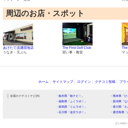
周辺のお店・スポット
あげたて流通団地店
The First Golf Club
The 
うなぎ・天ぷら
習い事・教室
マ
ホーム
サイトマップ
ログイン
クチコミ投稿
プラ
全国のクチコミナビ(R)
・栃木県「栃ナビ！」
・熊本県「ひ
・福島県「ふくラボ！」
・新潟県「な
・群馬県「ぐんラボ！」
・香川県「さ
・石川県「金沢ラボ！」
・鹿児島県「
(C) HitBit