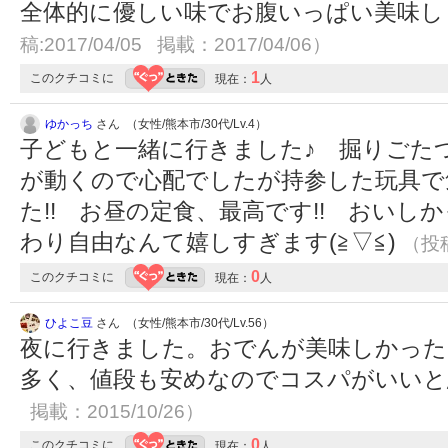
全体的に優しい味でお腹いっぱい美味
稿:2017/04/05 掲載：2017/04/06）
1
このクチコミに
現在：
人
ゆかっち
さん （女性/熊本市/30代/Lv.4）
子どもと一緒に行きました♪ 掘りごた
が動くので心配でしたが持参した玩具で
た!! お昼の定食、最高です!! おいし
わり自由なんて嬉しすぎます(≧▽≦)
（投稿
0
このクチコミに
現在：
人
ひよこ豆
さん （女性/熊本市/30代/Lv.56）
夜に行きました。おでんが美味しかった
多く、値段も安めなのでコスパがいい
掲載：2015/10/26）
0
このクチコミに
現在：
人