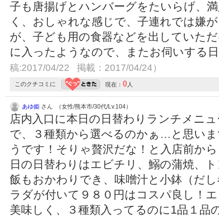
子も唐揚げとハンバーグをたいらげ、満
く、おしゃれな感じで、子連れでは嫌が
が、子ども用の食器などを出していただ
に入ったようなので、またお伺いする
稿:2017/04/22 掲載：2017/04/24）
0
このクチコミに
現在：
人
あゆ姫
さん （女性/熊本市/30代/Lv.104）
店内入口に本日の日替わりランチメニュ
で、３種類から選べるのかぁ…と思いま
うです！そりゃ贅沢だな！と入店前から
日の日替わりはエビチリ、鰯の蒲焼、ト
飯もおかわりでき、味噌汁と小鉢（だし
ラダが付いて９８０円はコスパ良し！エ
美味しく、３種類入ってるのに1品１品