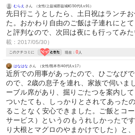
むらえ
さん （女性/上益城郡益城町/30代/Lv.91）
先日行こうとしたら、土日祝はランチお
た。おかわり自由のご飯は子連れにとて
と評判なので、次回は夜にも行ってみ
載：2017/05/30）
0
このクチコミに
現在：
人
はなはな
さん （女性/熊本市/40代/Lv.17）
近所での用事があったので、ひごなびで
ので、2歳の息子を連れ、家族で伺いま
ーブル席があり、掘りごたつを案内して
ついたても、しっかりとされてあったの
ることなく安心できました。ご飯とコー
サービス）というのもうれしかったです
り大根とマグロのやまかけでした）と、