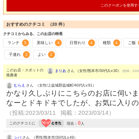
このクーポンを使用す
おすすめのクチコミ （
20
件）
クチコミからみる、このお店の特長
ランチ
美味しい
日替わり
種類
ご飯
5
4
4
4
子連れ
よい
2
2
このお店・スポットの
まりあ
さん （女性/熊本市/30代/Lv.30）
(投稿：2008
推薦者
むらえ
さん （女性/上益城郡益城町/40代/Lv.91）
かなり久しぶりにこちらのお店に伺い
なーとドキドキでしたが、お気に入りの
（投稿:2023/03/11 掲載：2023/03/14）
0
このクチコミに
現在：
人
シバ
さん （男性/熊本市/30代/Lv.49）