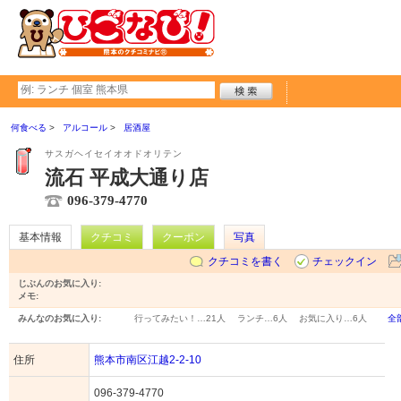
何食べる
アルコール
居酒屋
サスガヘイセイオオドオリテン
流石 平成大通り店
096-379-4770
基本情報
クチコミ
クーポン
写真
クチコミを書く
チェックイン
じぶんのお気に入り:
メモ:
みんなのお気に入り:
行ってみたい！…
21人
ランチ…
6人
お気に入り…
6人
全
住所
熊本市南区江越2-2-10
096-379-4770