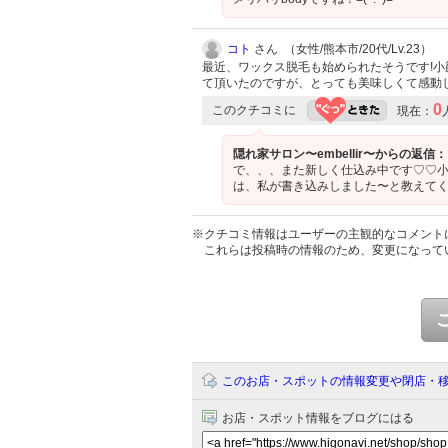
コト
さん （女性/熊本市/20代/Lv.23）
最近、ワックス脱毛も始められたそうです!
て頂いたのですが、とっても美味しくて感動し
0
このクチコミに
現在：
隠れ家サロン〜embellir〜からの返信：
で、、、また新しく仕込み中です♡♡小
は、私が書き込みしました〜と教えて
※クチコミ情報はユーザーの主観的なコメント
これらは投稿時の情報のため、変更になって
このお店・スポットの情報変更や閉店・
お店・スポット情報をブログにはる