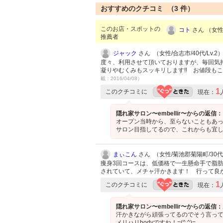
おすすめのクチコミ （
3
件）
このお店・スポットの
コト
さん （女性/
推薦者
ジャック
さん （女性/合志市/40代/Lv.2
度々、利用させて頂いておりますが、毎回気
凝りやむくみもスッキリします‼ お値段も
載：2016/04/08）
1
このクチコミに
現在：
隠れ家サロン〜embellir〜からの返信：
オープン当時から、至らないこともあっ
サロン目指してるので、これからも宜
まぃこん
さん （女性/菊池郡菊陽町/30代/
痩身3回コースは、低価格で一生懸命手で脂
されていて、メチャ汗かきます！ 行って良
1
このクチコミに
現在：
隠れ家サロン〜embellir〜からの返信：
汗かきながら頑張ってるのでそう言って
メリハリbodyですね！=(^.^)=