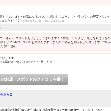
小顔トリプルＭＩＸが気になるので、お願いしてみたいです♪手づくりの酵素ドリンク
ました!(＾＾)
（投稿:2016/01/25 掲載：2016/01/25）
人
コトさん☆ コメントありがとうございます！！酵素ドリンクは、無くなりそうなの
顔トリプルmix、ズバリお勧めします♡またのご来店をお待ちしております♪ご来店
ください（笑）
になります。
いる場合がございますのでご了承ください。
このお店・スポットのクチコミを書く
移転を報告