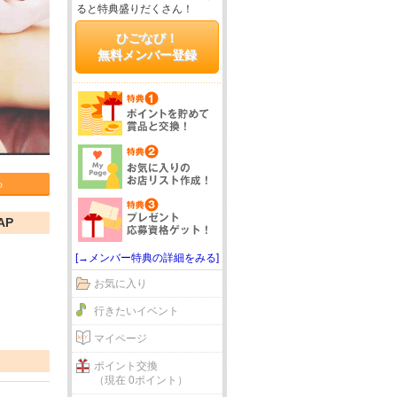
ると特典盛りだくさん！
ひごなび！
無料メンバー登録
る
AP
[→メンバー特典の詳細をみる]
お気に入り
行きたいイベント
マイページ
ポイント交換
（現在 0ポイント）