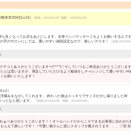
熊本市/20代/Lv.23）
(投稿：2016/01/25 掲載：2016/01/25)
）
持ち良くなってお店をあとにします。全身リンパマッサージをよくお願いするんで
この手のサロンにしては、通いやすい値段設定なので、嬉しいデスネ！
（投稿:2016/04
人
クチコミありがとうございますー(*^^*)♡そしていつもご来店ありがとうございま
たとは思いますが、満足していただけるよう勉強をしチャレンジして通いやすいHap
しくお願いいたします！
Lv.2）
肪浮腫みをながしてくれます。 終わった後はスッキリでサィズが少し減りましたW 
かったなと思います。
（投稿:2016/04/08 掲載：2016/04/08）
人
わぁーありがとうございます！！オールハンドだからこそできるお客様に合わせた
もらえて嬉しいです！！可愛い娘さんに逆にスタッフが癒されてます、、、♡笑 