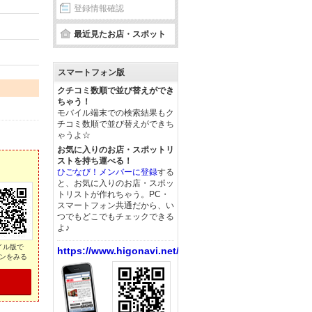
登録情報確認
最近見たお店・スポット
スマートフォン版
クチコミ数順で並び替えができ
ちゃう！
モバイル端末での検索結果もク
チコミ数順で並び替えができち
ゃうよ☆
お気に入りのお店・スポットリ
ストを持ち運べる！
ひごなび！メンバーに登録
する
と、お気に入りのお店・スポッ
トリストが作れちゃう。PC・
スマートフォン共通だから、い
つでもどこでもチェックできる
よ♪
イル版で
https://www.higonavi.net/
ンをみる