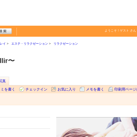
ようこそ！
ゲスト
さん
レイ
エステ・リラクゼーション
リラクゼーション
ir〜
写真
コミを書く
チェックイン
お気に入り
メモを書く
印刷用ページ