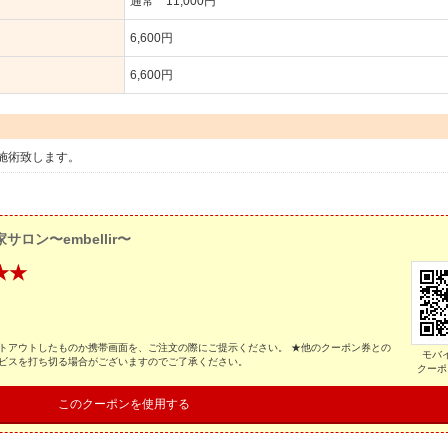
通常 11,000円
6,600円
6,600円
施術致します。
サロン〜embellir〜
★★
トアウトしたものか携帯画面を、ご注文の際にご提示ください。 ★他のクーポン券との
モバ
ービスを打ち切る場合がございますのでご了承ください。
クーポ
このクーポンを使用する