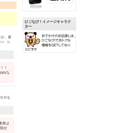
ひごなび！イメージキャラク
ター
すが、肩
/08 掲
す！！
pyな
ヨガも
痩身は
目指せ