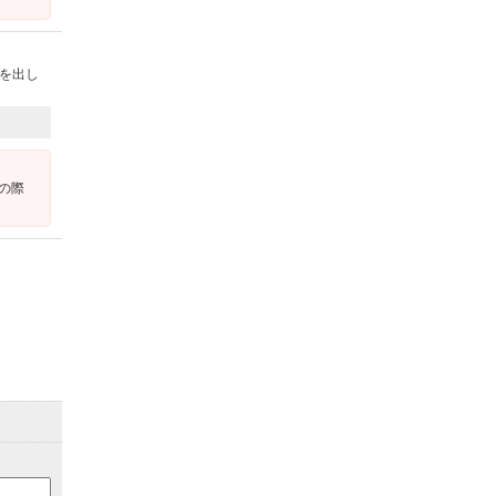
を出し
の際