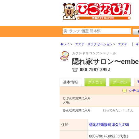
キレイ
エステ・リラクゼーション
エステ
キ
カクレヤサロンアンベリール
隠れ家サロン〜embell
080-7987-3992
基本情報
クチコミ
クーポン
クチ
じぶんのお気に入り:
メモ:
みんなのお気に入り:
行ってみたい！…
1人
住所
菊池郡菊陽町津久礼786
080-7987-3992（代表）