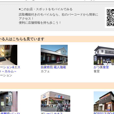
■
このお店・スポットをモバイルでみる
読取機能付きのモバイルなら、右のバーコードから簡単に
アクセス！
便利に店舗情報を持ち歩こう！
いる人はこちらも見ています
ーション&エス
自家焙煎 蔵人珈蔵
かつ美食堂
me ～カルム～
カフェ
食堂
ーション
天然酵母パン ひ
ガレージ カオス
BOSS1’S PO-