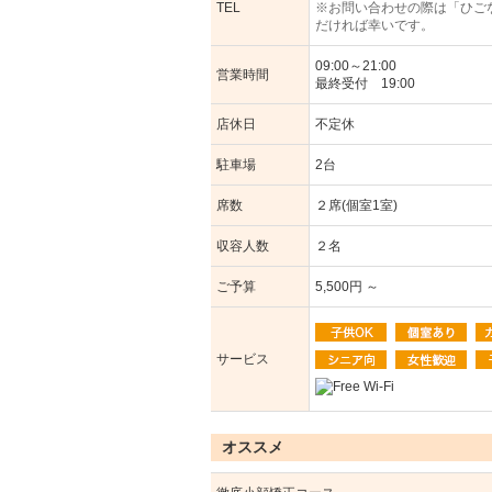
TEL
※お問い合わせの際は「ひご
だければ幸いです。
09:00～21:00
営業時間
最終受付 19:00
店休日
不定休
駐車場
2台
席数
２席(個室1室)
収容人数
２名
ご予算
5,500円 ～
サービス
オススメ