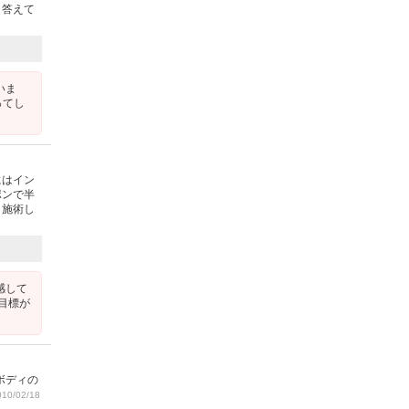
と答えて
いま
ってし
にはイン
ポンで半
ら施術し
感して
目標が
ボディの
10/02/18