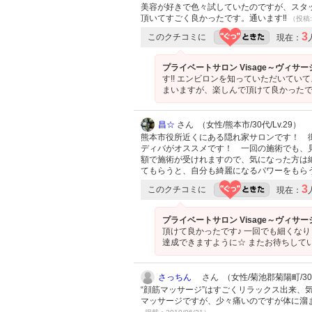
美容が好きで色々試していたのですが、スタ
頂いてすごく良かったです。通います‼
（投稿:2
3
このクチコミに
現在：
プライベートサロン Visage～ヴィサ
す!! エンビロンを知っていただいてい
まいますが、楽しんで頂けて良かったで
昌☆
さん （女性/熊本市/30代/Lv.29）
熊本市役所近くにある隠れ家サロンです！ 
ディバがオススメです！ 一回の施術でも、
額で施術が受けれますので、気になった方は
てもらうと、自分も綺麗になるパワーをもら
3
このクチコミに
現在：
プライベートサロン Visage～ヴィサ
頂けて良かったです♪ 一回でも細くな
達成できますように☆ またお待ちして
さっちん
さん （女性/菊池郡菊陽町/30代
“顔筋マッサージ”はすごくリラックス出来、
マッサージですが、少々痛いのですが体に溜