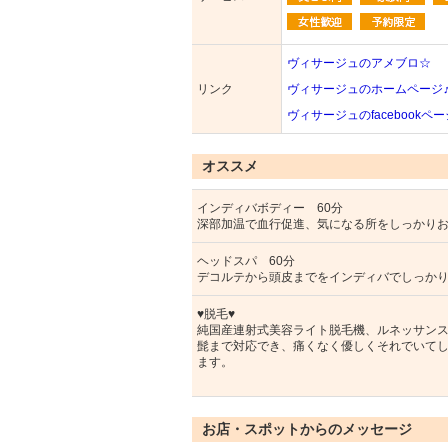
ヴィサージュのアメブロ☆
リンク
ヴィサージュのホームページ
ヴィサージュのfacebookペ
オススメ
インディバボディー 60分
深部加温で血行促進、気になる所をしっかり
ヘッドスパ 60分
デコルテから頭皮までをインディバでしっか
♥脱毛♥
純国産連射式美容ライト脱毛機、ルネッサンスG
髭まで対応でき、痛くなく優しくそれでいて
ます。
お店・スポットからのメッセージ