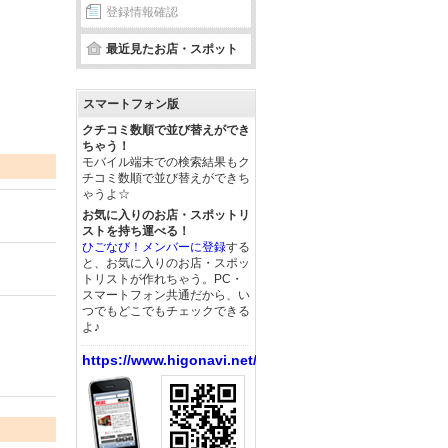
登録情報確認
最近見たお店・スポット
スマートフォン版
クチコミ数順で並び替えができ
ちゃう！
モバイル端末での検索結果もク
チコミ数順で並び替えができち
ゃうよ☆
お気に入りのお店・スポットリ
ストを持ち運べる！
ひごなび！メンバーに登録
する
と、お気に入りのお店・スポッ
トリストが作れちゃう。PC・
スマートフォン共通だから、い
つでもどこでもチェックできる
よ♪
https://www.higonavi.net/