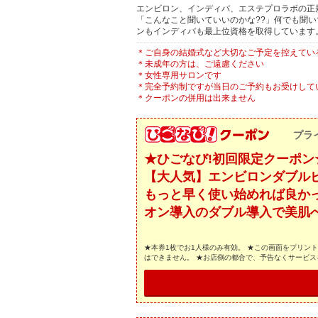
エンビロン、インディバ、エステプロラボの正
「こんなこと聞いていいのかな??」何でも聞
ンもインディバも最上位資格を取得しています
＊ご自身の結婚式など大切なご予定を控えてい
＊未成年の方は、ご遠慮ください
＊女性専用サロンです
＊完全予約制ですが当日のご予約もお受けして
＊クーポンの併用は出来ません
プラ
★ひごなび!初回限定クーポン
【大人気】エンビロンダブルビ
もっと早く使い始めれば良か
オン導入のダブル導入で美肌
★本券1枚でお1人様のみ有効。 ★この画面をプリン
はできません。 ★お店側の都合で、予告なくサービ