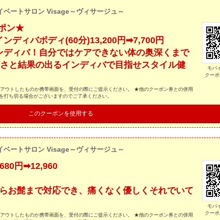
イベートサロン Visage～ヴィサージュ～
ポン★
ィバボディ(60分)13,200円➡7,700円
ンディバ！自分ではケアできない体の奥深くまで
よさと結果の出るインディバで目指せスタイル健
モバ
クーポ
トアウトしたものか携帯画面を、受付の際にご提示ください。 ★他のクーポン券との併用
スを打ち切る場合がございますのでご了承ください。
このクーポンを使用する
イベートサロン Visage～ヴィサージュ～
0円➡12,960
円
からお髭まで対応でき、痛くなく優しくそれでいて
モバ
クーポ
トアウトしたものか携帯画面を、受付の際にご提示ください。 ★他のクーポン券との併用