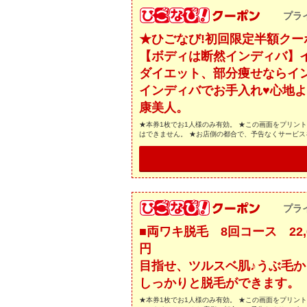
プラ
★ひごなび!初回限定半額クー
【ボディは断然インディバ】インデ
ダイエット、部分痩せならイ
インディバでお手入れ♥心地
康美人。
★本券1枚でお1人様のみ有効。 ★この画面をプリン
はできません。 ★お店側の都合で、予告なくサービ
プラ
■両ワキ脱毛 8回コース 22,68
目指せ、ツルスベ肌♪うぶ毛
しっかりと脱毛ができます。
★本券1枚でお1人様のみ有効。 ★この画面をプリン