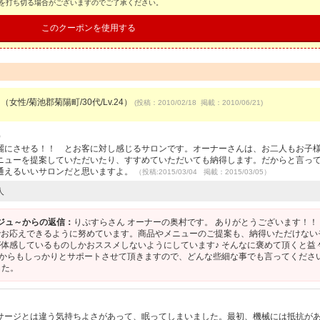
スを打ち切る場合がございますのでご了承ください。
このクーポンを使用する
（女性/菊池郡菊陽町/30代/Lv.24）
(投稿：2010/02/18 掲載：2010/06/21)
）
麗にさせる！！ とお客に対し感じるサロンです。オーナーさんは、お二人もお子
ニューを提案していただいたり、すすめていただいても納得します。だからと言っ
通えるいいサロンだと思いますよ。
（投稿:2015/03/04 掲載：2015/03/05）
人
ージュ～からの返信：
りぷすらさん オーナーの奥村です。 ありがとうございます！！
でお応えできるように努めています。商品やメニューのご提案も、納得いただけない
体感しているものしかおススメしないようにしています♪ そんなに褒めて頂くと益
これからもしっかりとサポートさせて頂きますので、どんな些細な事でも言ってくださ
した。
サージとは違う気持ちよさがあって、眠ってしまいました。最初、機械には抵抗が