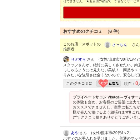
はできません。 ★お店側の都合で、予告なくサービ
おすすめのクチコミ （
6
件）
このお店・スポットの
さっちん
さん 
推薦者
りぷすら
さん （女性/山鹿市/30代/Lv.47
スタッフさんが、絶対に美しくさせたい、綺
っしゃるようには見えない美貌！ 商品やメ
りみたいな強引さは全くないので、安心して
0
このクチコミに
現在：
プライベートサロン Visage～ヴィサ
の体験も含め、お客様のご要望に全力
おススメできませんし、実際に私たちが
様が喜んで頂けるよう頑張れます!! 
(^^♪ クチコミ頂きありがとうございま
あや
さん （女性/熊本市/20代/Lv.2）
ボディのお手入れを受けました。普通のマッ