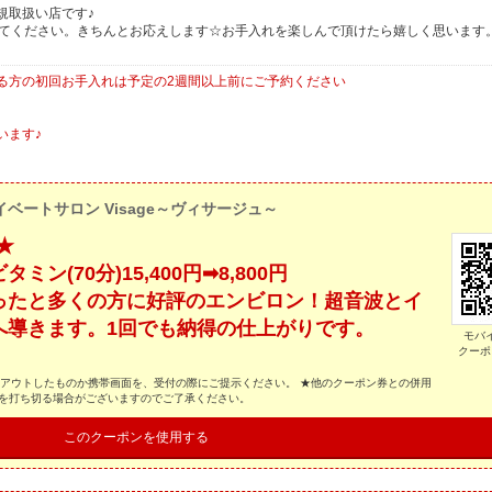
規取扱い店です♪
いてください。きちんとお応えします☆お手入れを楽しんで頂けたら嬉しく思います
。
る方の初回お手入れは予定の2週間以上前にご予約ください
います♪
イベートサロン Visage～ヴィサージュ～
★
タミン(70分)15,400円➡8,800円
ったと多くの方に好評のエンビロン！超音波とイ
へ導きます。1回でも納得の仕上がりです。
モバ
クーポ
トアウトしたものか携帯画面を、受付の際にご提示ください。 ★他のクーポン券との併用
スを打ち切る場合がございますのでご了承ください。
このクーポンを使用する