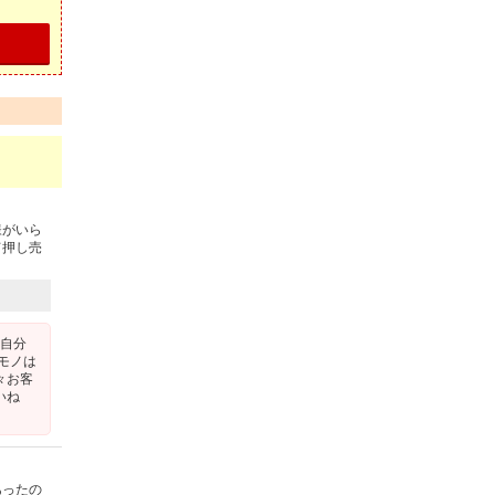
様がいら
て押し売
 自分
モノは
々お客
いね
あったの