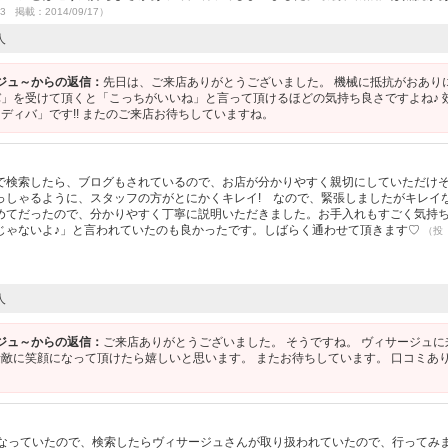
13 掲載：2014/09/17）
人
ージュ～からの返信：
先日は、ご来店ありがとうございました。 機械に抵抗がおあり
」を受けて頂くと「こっちがいいね」と言って頂けるほどの気持ち良さですよね♪ 
ディバ」です!! またのご来店お待ちしていますね。
で検索したら、ブログもされているので、お店が分かりやすく親切にしていただけ
っしゃるように、スタッフの方がとにかくキレイ! なので、緊張しましたがキレイ
めてだったので、分かりやすく丁寧に説明いただきました。お手入れもすごく気持
じゃないよ♪」と言われていたのも良かったです。しばらく通わせて頂きます♡
（投
人
ージュ～からの返信：
ご来店ありがとうございました。 そうですね。 ヴィサージュに
敵に笑顔になって頂けたら嬉しいと思います。 またお待ちしています。 口コミあ
になっていたので、検索したらヴィサージュさんが取り扱われていたので、行ってみ