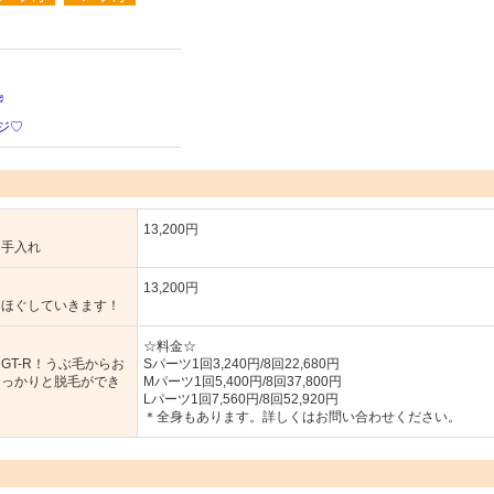
♬
ージ♡
13,200円
お手入れ
13,200円
りほぐしていきます！
☆料金☆
T-R！うぶ毛からお
Sパーツ1回3,240円/8回22,680円
しっかりと脱毛ができ
Mパーツ1回5,400円/8回37,800円
Lパーツ1回7,560円/8回52,920円
＊全身もあります。詳しくはお問い合わせください。