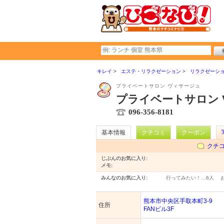
キレイ
エステ・リラクゼーション
リラクゼーシ
プライベートサロン ヴィサージュ
プライベートサロン V
096-356-8181
基本情報
クチコミ
クーポン
クチ
じぶんのお気に入り:
メモ:
みんなのお気に入り:
行ってみたい！…
6人
熊本市中央区手取本町3-9
住所
FANビル3F