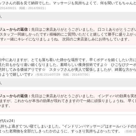
ッフさんの肌を見て納得でした。マッサージも気持ちよくて、何を聞いてもちゃん
014/08/21 掲載：2014/08/21）
人
ージュ～からの返信：
先日はご来店ありがとうございました。 口コミありがとうござ
てスタッフ一同嬉しかったです♪ 積極的にご質問いただくと嬉しくて勝手に盛り上が
す♪ 一緒にキレイになりましょうね。 次回のご来店楽しみにお待ちしています。
街中にありますが、とても落ち着いた静かな場所です。早くボディを細くしたい方
見た目もかなり違い細くなりました。素晴らしい痩身技術ですよ☆ ひごなびクー
絶対してみる価値アリです☆ スタッフさんが美人で緊張しましたが、綺麗な方か
うようで嬉しいです♪
（投稿:2014/07/29 掲載：2014/07/30）
人
ージュ～からの返信：
先日はご来店ありがとうございました。 インディバの効果を実
りますが、これからが本当の効果が現れてきますので一緒に頑張りましょうね。 早く
います。
/Lv.24）
気持ちよ過ぎてつい寝てしまいました。“インドリンパマッサージ”はオールハンドの
まった老廃物を全部だしきったかのように、すっきり気持ちよかったです。
（投稿:20