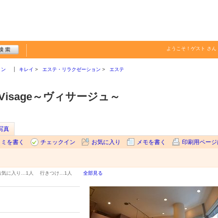
ようこそ！
ゲスト
さん
ョン
キレイ
エステ・リラクゼーション
エステ
isage～ヴィサージュ～
写真
コミを書く
チェックイン
お気に入り
メモを書く
印刷用ページ
お気に入り…
1人
行きつけ…
1人
全部見る