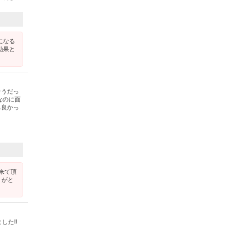
になる
効果と
そうだっ
なのに面
ち良かっ
来て頂
りがと
ました‼