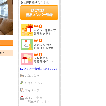
ると特典盛りだくさん！
ひごなび！
無料メンバー登録
る
AP
[→メンバー特典の詳細をみる]
お気に入り
行きたいイベント
マイページ
ポイント交換
（現在 0ポイント）