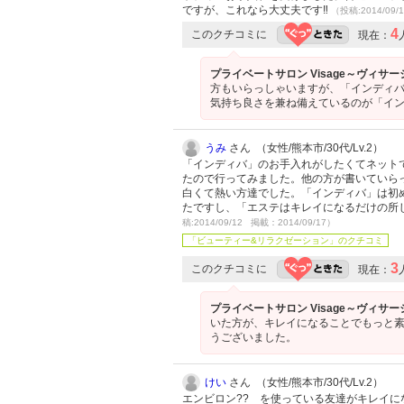
ですが、これなら大丈夫です‼
（投稿:2014/09/
4
このクチコミに
現在：
プライベートサロン Visage～ヴィサ
方もいらっしゃいますが、「インディバ
気持ち良さを兼ね備えているのが「イン
うみ
さん （女性/熊本市/30代/Lv.2）
「インディバ」のお手入れがしたくてネット
たので行ってみました。他の方が書いていら
白くて熱い方達でした。「インディバ」は初
たですし、「エステはキレイになるだけの所
稿:2014/09/12 掲載：2014/09/17）
「ビューティー&リラクゼーション」のクチコミ
3
このクチコミに
現在：
プライベートサロン Visage～ヴィサ
いた方が、キレイになることでもっと素
うございました。
けい
さん （女性/熊本市/30代/Lv.2）
エンビロン?? を使っている友達がキレイ