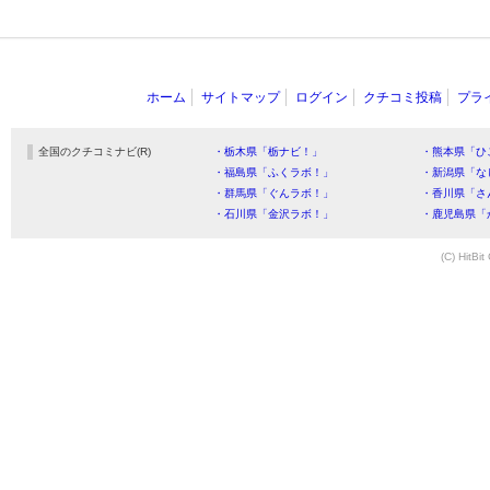
ホーム
サイトマップ
ログイン
クチコミ投稿
プラ
全国のクチコミナビ(R)
・栃木県「栃ナビ！」
・熊本県「ひ
・福島県「ふくラボ！」
・新潟県「な
・群馬県「ぐんラボ！」
・香川県「さ
・石川県「金沢ラボ！」
・鹿児島県「
(C) HitBit