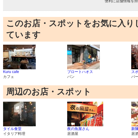
便利に店舗情報を持
このお店・スポットをお気に入り
ています
Kuru cafe
ブロートハオス
スポ
カフェ
パン
バ
周辺のお店・スポット
タイル食堂
夜の魚屋さん
新陳
イタリア料理
居酒屋
居