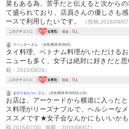
菜もある為、苦手だと伝えると次からの
て盛られており、店員さんの優しさも感じ
ースで利用したいです。
（投稿:2016/09/0
0
このクチコミに
現在：
人
ラベンター さん （女性/熊本市/30代）
タイ料理、ベトナム料理がいただけるお
ニューも多く、女子は絶対に好きだと
載：2015/09/26）
0
このクチコミに
現在：
人
まがりせんべい
さん （女性/熊本市/30代/Lv.16）
お店は、アーケードから横道に入ったと
ス料理がリーズナブルで、ヘルシーなメ
ススメです★女子会なんかにもいいかもし
稿:2015/07/30 掲載：2015/08/07）