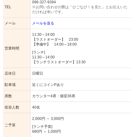
096-327-9394
TEL
※お問い合わせの際は「ひごなび！を見た」とお伝えいた
だければ幸いです。
メール
メールを送る
11:30～24:00
【ラストオーダー】 23:00
【準備中】 14:00～18:00
営業時間
[ランチ]
11:30～14:00
【ランチラストオーダー】13:30
店休日
日曜日
駐車場
近くにコインPあり
席数
カウンター4席・個室36席
収容人数
40名
2,000円 ～ 3,000円
ご予算
[ランチ予算]
680円 ～ 1,000円