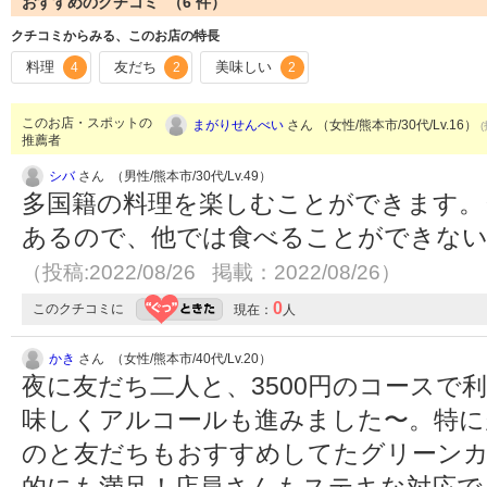
おすすめのクチコミ （
6
件）
クチコミからみる、このお店の特長
料理
友だち
美味しい
4
2
2
このお店・スポットの
まがりせんべい
さん （女性/熊本市/30代/Lv.16）
推薦者
シバ
さん （男性/熊本市/30代/Lv.49）
多国籍の料理を楽しむことができます。
あるので、他では食べることができない
（投稿:2022/08/26 掲載：2022/08/26）
0
このクチコミに
現在：
人
かき
さん （女性/熊本市/40代/Lv.20）
夜に友だち二人と、3500円のコースで
味しくアルコールも進みました〜。特に
のと友だちもおすすめしてたグリーンカ
的にも満足！店員さんもステキな対応