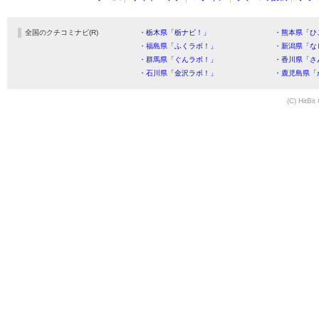
全国のクチコミナビ(R)
・栃木県「栃ナビ！」
・熊本県「ひ
・福島県「ふくラボ！」
・新潟県「な
・群馬県「ぐんラボ！」
・香川県「さ
・石川県「金沢ラボ！」
・鹿児島県「
(C) HitBit