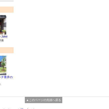
 Jake
整体
ンチ青井の
子
▲このページの先頭へ戻る