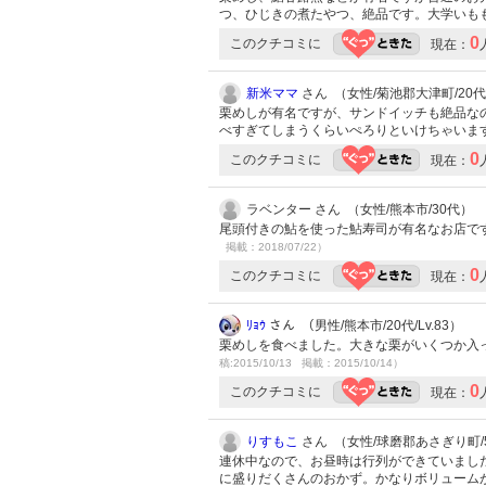
つ、ひじきの煮たやつ、絶品です。大学いも
0
このクチコミに
現在：
新米ママ
さん （女性/菊池郡大津町/20代/L
栗めしが有名ですが、サンドイッチも絶品な
べすぎてしまうくらいぺろりといけちゃいま
0
このクチコミに
現在：
ラベンター さん （女性/熊本市/30代）
尾頭付きの鮎を使った鮎寿司が有名なお店で
掲載：2018/07/22）
0
このクチコミに
現在：
ﾘｮｳ
さん （男性/熊本市/20代/Lv.83）
栗めしを食べました。大きな栗がいくつか入
稿:2015/10/13 掲載：2015/10/14）
0
このクチコミに
現在：
りすもこ
さん （女性/球磨郡あさぎり町/50
連休中なので、お昼時は行列ができていまし
に盛りだくさんのおかず。かなりボリューム