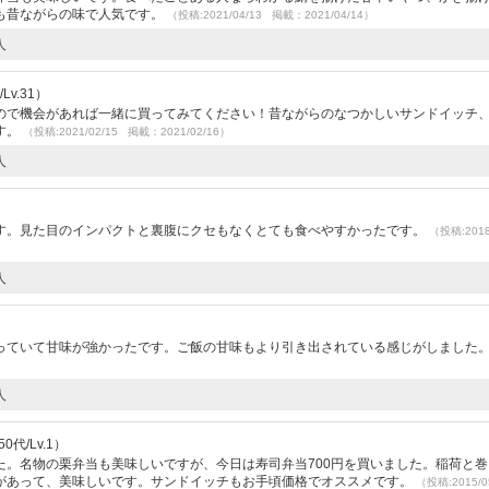
も昔ながらの味で人気です。
（投稿:2021/04/13 掲載：2021/04/14）
人
v.31）
ので機会があれば一緒に買ってみてください！昔ながらのなつかしいサンドイッチ
す。
（投稿:2021/02/15 掲載：2021/02/16）
人
す。見た目のインパクトと裏腹にクセもなくとても食べやすかったです。
（投稿:2018
人
っていて甘味が強かったです。ご飯の甘味もより引き出されている感じがしました
人
代/Lv.1）
た。名物の栗弁当も美味しいですが、今日は寿司弁当700円を買いました。稲荷と巻
があって、美味しいです。サンドイッチもお手頃価格でオススメです。
（投稿:2015/0