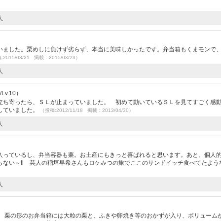
人
いました。栗めしに負けず劣らず、本当に美味しかったです。弁当箱もくまモンで
2015/03/21 掲載：2015/03/23）
人
v.10）
立ち寄ったら、ＳＬが止まっていました。 初めて動いているＳＬを見てすごく感
していました。
（投稿:2012/11/18 掲載：2013/04/30）
人
入っているし、弁当容器も栗。お土産にもきっと喜ばれると思います。あと、個人
らない～‼ 芸人の稲垣早希さんもロケみつの旅でここのサンドイッチ食べてたよう
人
。 栗の形のお弁当箱には大粒の栗と、ふきや卵焼き等のおかずが入り、ボリューム