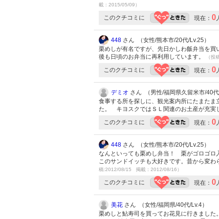
載：2015/05/09）
0
このクチコミに
現在：
448
さん （女性/熊本市/20代/Lv.25）
栗めしが有名ですが、先日かしわ飯弁当を買
後も日頃のお弁当に再利用しています。
（投稿:
0
このクチコミに
現在：
デミオ
さん （男性/福岡県久留米市/40代/L
食事する所を探しに、観光案内所にたまたま
た。 キヨスクではＳＬ関連のお土産が充実
0
このクチコミに
現在：
448
さん （女性/熊本市/20代/Lv.25）
なんといっても栗めし弁当！ 栗がゴロゴロ
このサンドイッチも大好きです。昔から変わ
稿:2012/08/15 掲載：2012/08/16）
0
このクチコミに
現在：
美花
さん （女性/福岡県/40代/Lv.4）
栗めしと鮎寿司を買ってお花見に行きました