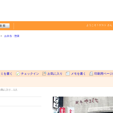
ようこそ！
ゲスト
さん
お弁当・惣菜
コミを書く
チェックイン
お気に入り
メモを書く
印刷用ページ
お気に入り…
1人