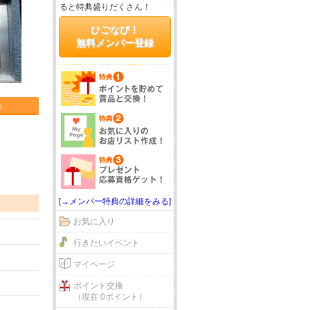
ると特典盛りだくさん！
ひごなび！
無料メンバー登録
る
[→メンバー特典の詳細をみる]
お気に入り
行きたいイベント
マイページ
ポイント交換
（現在 0ポイント）