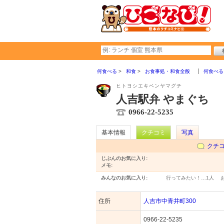
何食べる
和食
お食事処・和食全般
何食べる
ヒトヨシエキベンヤマグチ
人吉駅弁 やまぐち
0966-22-5235
基本情報
クチコミ
写真
クチ
じぶんのお気に入り:
メモ:
みんなのお気に入り:
行ってみたい！…
1人
住所
人吉市中青井町300
0966-22-5235