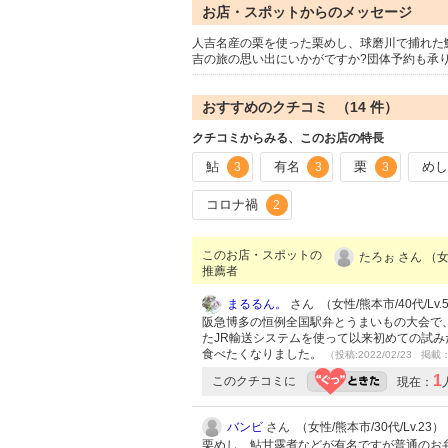
お店・スポットからのメッセージ
人吉名産の栗を使った栗めし、球磨川で捕れた
吉の旅の思い出にいかがですか?団体予約も承
おすすめのクチコミ （
14
件）
クチコミからみる、このお店の特長
鮎
有名
栗
め
3
3
3
コロナ禍
2
このお店・スポットの
たろぉ さん （女
推薦者
まるるん。
さん （女性/熊本市/40代/Lv.
阪急博多の恒例全国駅弁とうまいもの大会で
たJR輸送システムを使って以来初めての試
食べたくなりました。
（投稿:2022/02/23 掲載：
1
このクチコミに
現在：
バンビ
さん （女性/熊本市/30代/Lv.23）
栗めし、鮎甘露煮などが有名ですが普通のお