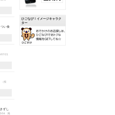
ひごなび！イメージキャラク
ター
、つい食
/07/21
。
（投
きずし
5/04 掲