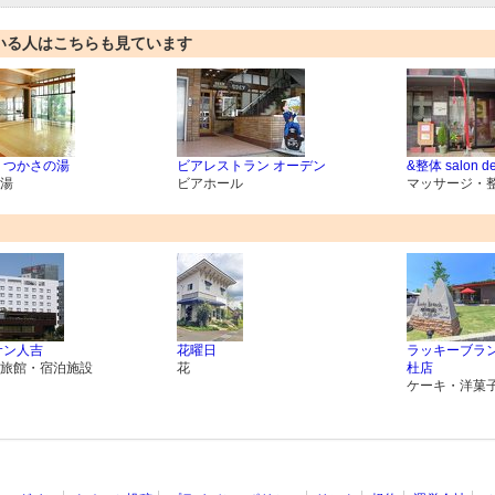
いる人はこちらも見ています
 つかさの湯
ビアレストラン オーデン
&整体 salon de
湯
ビアホール
マッサージ・
サン人吉
花曜日
ラッキーブラ
旅館・宿泊施設
花
杜店
ケーキ・洋菓