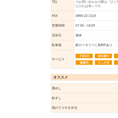
TEL
※お問い合わせの際は「ひご
だければ幸いです。
FAX
0966-22-2119
営業時間
07:00～18:00
店休日
無休
駐車場
駅ロータリーに有料Pあり
サービス
オススメ
栗めし
鮎すし
鶏のてりやき弁当