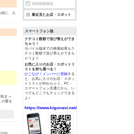
登録情報確認
お供に、人
最近見たお店・スポット
スマートフォン版
クチコミ数順で並び替えができ
ちゃう！
モバイル端末での検索結果もク
チコミ数順で並び替えができち
ゃうよ☆
お気に入りのお店・スポットリ
ストを持ち運べる！
ひごなび！メンバーに登録
する
と、お気に入りのお店・スポッ
トリストが作れちゃう。PC・
スマートフォン共通だから、い
つでもどこでもチェックできる
で始まっ
よ♪
くの栗を
https://www.higonavi.net/
げのや