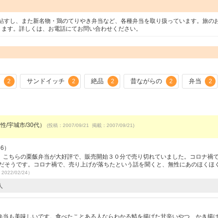
鮎すし、また新名物・鶏のてりやき弁当など、各種弁当を取り扱っています。旅の
ります。詳しくは、お電話にてお問い合わせください。
し
サンドイッチ
絶品
昔ながらの
弁当
2
2
2
2
2
性/宇城市/30代）
(投稿：2007/09/21 掲載：2007/09/21)
56）
、こちらの栗飯弁当が大好評で、販売開始３０分で売り切れていました。コロナ禍
みだそうです。コロナ禍で、売り上げが落ちたという話を聞くと、無性にあのほくほ
2022/02/24）
人
弁当も美味しいです。食べたことある人ならわかる鯖を揚げた甘辛いやつ、かき揚