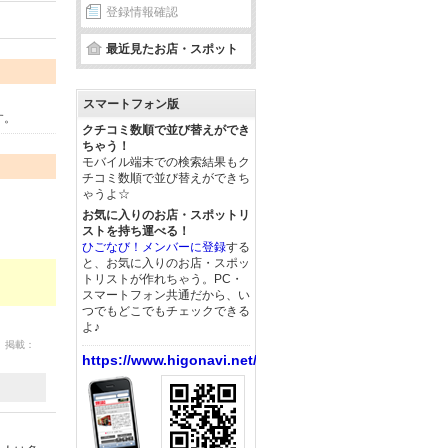
登録情報確認
最近見たお店・スポット
スマートフォン版
す。
クチコミ数順で並び替えができ
ちゃう！
モバイル端末での検索結果もク
チコミ数順で並び替えができち
ゃうよ☆
お気に入りのお店・スポットリ
ストを持ち運べる！
ひごなび！メンバーに登録
する
と、お気に入りのお店・スポッ
トリストが作れちゃう。PC・
スマートフォン共通だから、い
つでもどこでもチェックできる
よ♪
5 掲載：
https://www.higonavi.net/