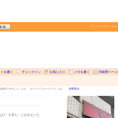
ようこそ！
ゲスト
さん
コミを書く
チェックイン
お気に入り
メモを書く
印刷用ページ
お財布にやさしい…
1人
コストパフォーマンス…
1人
全部見る
なび！を見た」とお伝えいた