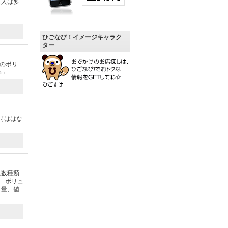
も人は多
ひごなび！イメージキャラク
ター
のボリ
05）
時ははな
れ数種類
 ボリュ
く量、値