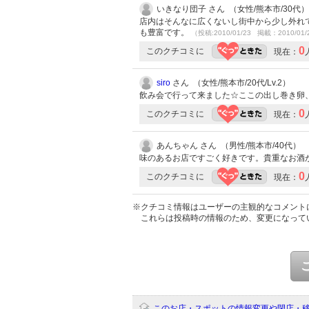
いきなり団子 さん （女性/熊本市/30代）
店内はそんなに広くないし街中から少し外れ
も豊富です。
（投稿:2010/01/23 掲載：2010/01/
0
このクチコミに
現在：
siro
さん （女性/熊本市/20代/Lv.2）
飲み会で行って来ました☆ここの出し巻き卵
0
このクチコミに
現在：
あんちゃん さん （男性/熊本市/40代）
味のあるお店ですごく好きです。貴重なお酒
0
このクチコミに
現在：
※クチコミ情報はユーザーの主観的なコメント
これらは投稿時の情報のため、変更になって
このお店・スポットの情報変更や閉店・