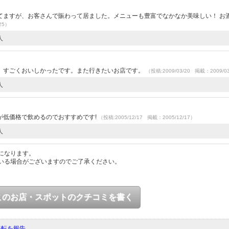
てますが、お客さんで賑わって居ました。メニューも豊富でなかなか美味しい！ お
25）
人
、すごくおいしかったです。また行きたいお店です。
（投稿:2009/03/20 掲載：2009/0
人
が低価格で飲めるのでおすすめです!
（投稿:2005/12/17 掲載：2005/12/17）
人
になります。
いる場合がございますのでご了承ください。
このお店・スポットのクチコミを書く
移転を報告