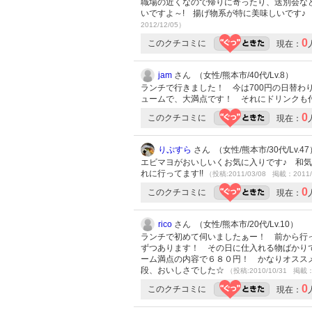
職場の近くなので帰りに寄ったり、送別会な
いですよ～! 揚げ物系が特に美味しいです♪ 
2012/12/05）
0
このクチコミに
現在：
jam
さん （女性/熊本市/40代/Lv.8）
ランチで行きました！ 今は700円の日替
ュームで、大満点です！ それにドリンクも
0
このクチコミに
現在：
りぷすら
さん （女性/熊本市/30代/Lv.47
エビマヨがおいしいくお気に入りです♪ 和
れに行ってます!!
（投稿:2011/03/08 掲載：2011/
0
このクチコミに
現在：
rico
さん （女性/熊本市/20代/Lv.10）
ランチで初めて伺いましたぁー！ 前から行
ずつあります！ その日に仕入れる物ばかり
ーム満点の内容で６８０円！ かなりオスス
段、おいしさでした☆
（投稿:2010/10/31 掲載：
0
このクチコミに
現在：