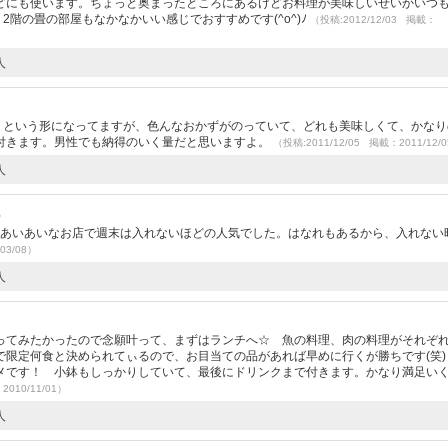
どにも使います。ちょっと奥まったところにあるけどお料理が美味しいせいかいつ
2階の畳の部屋もなかなかいい感じでおすすめです(^o^)ﾉ
（投稿:2012/12/03 掲載：
人
わりという形になってますが、色んなおかずがのっていて、どれも美味しくて、かなり
付きます。男性でも納得のいく量だと思いますよ。
（投稿:2011/12/05 掲載：2011/12/
人
）
気あいあいなお店で週末は入れないほどの人気でした。はなれもあるから、入れない
03/08）
人
ってみたかったので念願叶って、まずはランチへ☆ 魚の料理、肉の料理がそれぞ
で限定何食と決められてぃるので、お目当ての品があれば早めに行くが勝ちです(笑)
メです！ 小鉢もしっかりしていて、最後にドリンクまで付きます。かなり満足い
2010/11/01）
人