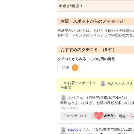
串焼き5種盛り
お店・スポットからのメッセージ
居酒屋かたつむりは、おひとり様やお子様連れ
お料理・ドリンクのラインナップや居心地の良
おすすめのクチコミ （
8
件）
クチコミからみる、このお店の特長
お酒
2
このお店・スポットの
あんちゃん さん
推薦者
シバ
さん （男性/熊本市/30代/Lv.49）
料理もうまいですが、お酒の種類が多いので
2022/08/26）
1
このクチコミに
現在：
staygold
さん （女性/熊本市/30代/Lv.20