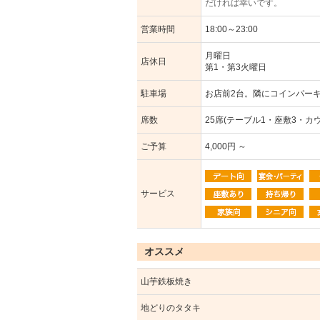
だければ幸いです。
営業時間
18:00～23:00
月曜日
店休日
第1・第3火曜日
駐車場
お店前2台。隣にコインパー
席数
25席(テーブル1・座敷3・カウ
ご予算
4,000円 ～
サービス
オススメ
山芋鉄板焼き
地どりのタタキ