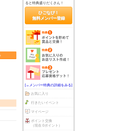
ると特典盛りだくさん！
ひごなび！
無料メンバー登録
る
[→メンバー特典の詳細をみる]
お気に入り
行きたいイベント
マイページ
ポイント交換
（現在 0ポイント）