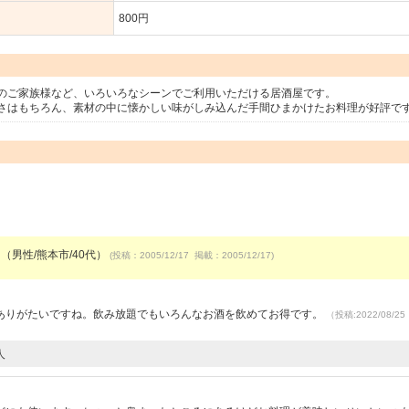
800円
のご家族様など、いろいろなシーンでご利用いただける居酒屋です。
さはもちろん、素材の中に懐かしい味がしみ込んだ手間ひまかけたお料理が好評で
 （男性/熊本市/40代）
(投稿：2005/12/17 掲載：2005/12/17)
ありがたいですね。飲み放題でもいろんなお酒を飲めてお得です。
（投稿:2022/08/2
人
）