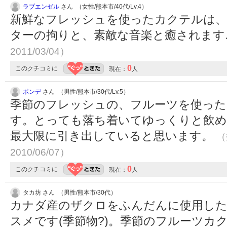
ラブエンゼル
さん （女性/熊本市/40代/Lv.4）
新鮮なフレッシュを使ったカクテルは、
ターの拘りと、素敵な音楽と癒されます
2011/03/04）
0
このクチコミに
現在：
人
ポンデ
さん （男性/熊本市/30代/Lv.5）
季節のフレッシュの、フルーツを使った
す。とっても落ち着いてゆっくりと飲め
最大限に引き出していると思います。
（
2010/06/07）
0
このクチコミに
現在：
人
タカ坊 さん （男性/熊本市/30代）
カナダ産のザクロをふんだんに使用した
スメです(季節物?)。季節のフルーツカ