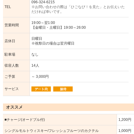
096-324-6215
TEL
※お問い合わせの際は「ひごなび！を見た」とお伝えいた
だければ幸いです。
19:00～翌1:00
営業時間
【金曜日・土曜日】19:00～26:00
日曜日
店休日
※祝祭日の場合は翌月曜日
駐車場
なし
収容人数
14人
ご予算
～ 3,000円
サービス
オススメ
■チャージ(オードブル付)
1,200円
シングルモルトウィスキー/フレッシュフルーツのカクテル
1,000円