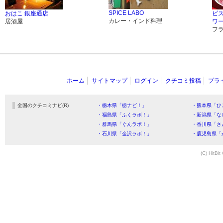
SPICE LABO
おはこ 銀座通店
ビス
カレー・インド料理
居酒屋
ワ
フ
ホーム
サイトマップ
ログイン
クチコミ投稿
プラ
全国のクチコミナビ(R)
・栃木県「栃ナビ！」
・熊本県「ひ
・福島県「ふくラボ！」
・新潟県「な
・群馬県「ぐんラボ！」
・香川県「さ
・石川県「金沢ラボ！」
・鹿児島県「
(C) HitBit