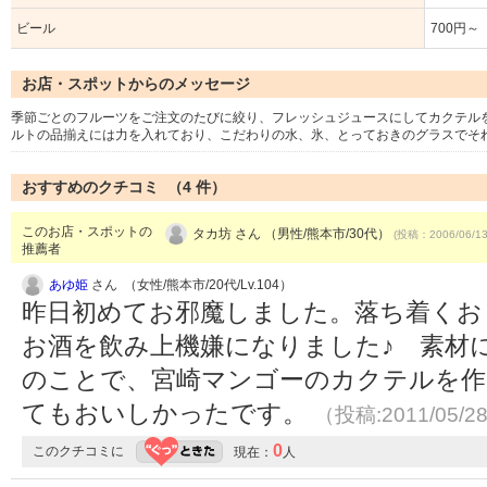
ビール
700円～
お店・スポットからのメッセージ
季節ごとのフルーツをご注文のたびに絞り、フレッシュジュースにしてカクテル
ルトの品揃えには力を入れており、こだわりの水、氷、とっておきのグラスでそ
おすすめのクチコミ （
4
件）
このお店・スポットの
タカ坊 さん （男性/熊本市/30代）
(投稿：2006/06/1
推薦者
あゆ姫
さん （女性/熊本市/20代/Lv.104）
昨日初めてお邪魔しました。落ち着くお
お酒を飲み上機嫌になりました♪ 素材
のことで、宮崎マンゴーのカクテルを
てもおいしかったです。
（投稿:2011/05/2
0
このクチコミに
現在：
人