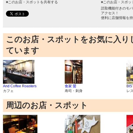
■
このお店・スポットを共有する
■
このお店・スポッ
読取機能付きのモバ
アクセス！
便利に店舗情報を持
このお店・スポットをお気に入り
ています
And Coffee Roasters
食家 螢
BIS
カフェ
寿司・刺身
レ
周辺のお店・スポット