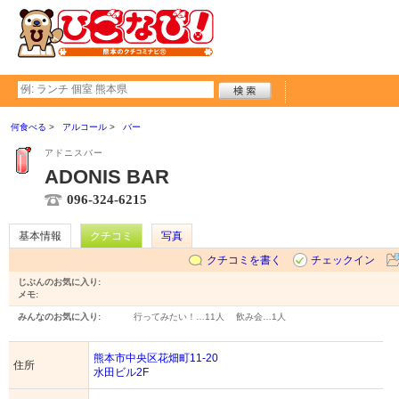
何食べる
アルコール
バー
アドニスバー
ADONIS BAR
096-324-6215
基本情報
クチコミ
写真
クチコミを書く
チェックイン
じぶんのお気に入り:
メモ:
みんなのお気に入り:
行ってみたい！…
11人
飲み会…
1人
熊本市中央区花畑町11-20
住所
水田ビル2F