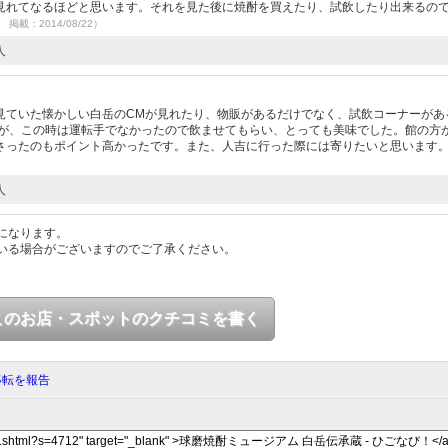
見れてなるほどと思います。それを見た後に焼酎を買えたり、試飲したり出来るの
1 掲載：2014/08/22）
人
見ていた懐かしい白岳のCMが見れたり、物販があるだけでなく、試飲コーナーがあ
すが、この時は運転手でなかったので飲ませてもらい、とっても美味でした。館の方
さったのもポイント高かったです。また、人吉に行った際には寄りたいと思います
人
になります。
いる場合がございますのでご了承ください。
このお店・スポットのクチコミを書く
移転を報告