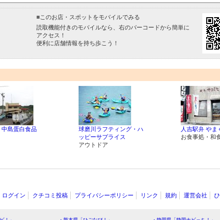
■
このお店・スポットをモバイルでみる
読取機能付きのモバイルなら、右のバーコードから簡単に
アクセス！
便利に店舗情報を持ち歩こう！
 中島蛋白食品
球磨川ラフティング・ハ
人吉駅弁 やま
ッピーサプライス
お食事処・和
アウトドア
ログイン
クチコミ投稿
プライバシーポリシー
リンク
規約
運営会社
ひ
ビ！」
・熊本県「ひごなび！」
・静岡県「静岡ナビっち！」