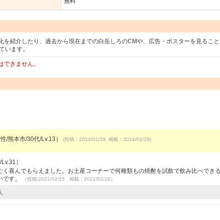
無料
化を紹介したり、過去から現在までの白岳しろのCMや、広告・ポスターを見ること
ています。
はできません。
/熊本市/30代/Lv.13）
(投稿：2014/01/29 掲載：2014/01/29)
v.31）
ごく喜んでもらえました。お土産コーナーで何種類もの焼酎を試飲で飲み比べでき
いです。
（投稿:2021/02/15 掲載：2021/02/16）
人