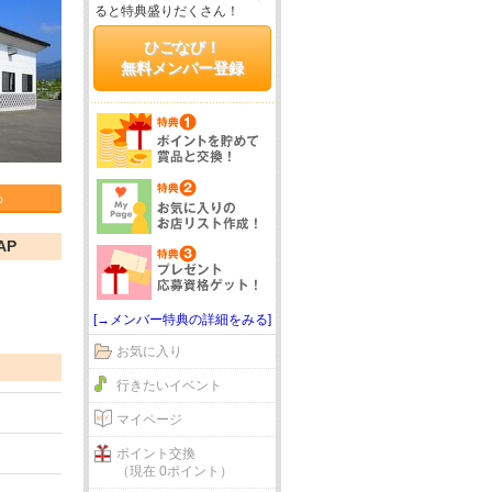
ると特典盛りだくさん！
ひごなび！
無料メンバー登録
る
AP
[→メンバー特典の詳細をみる]
お気に入り
行きたいイベント
マイページ
ポイント交換
（現在 0ポイント）