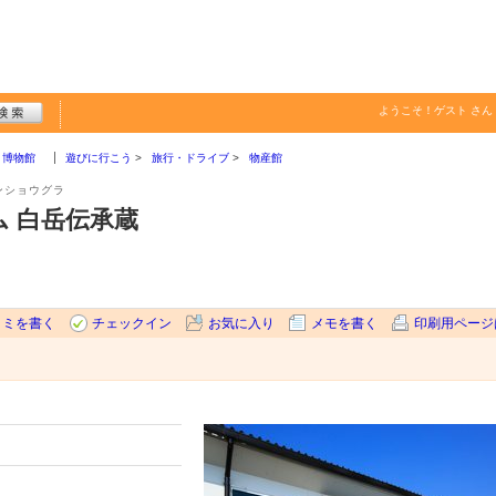
ようこそ！
ゲスト
さん
・博物館
遊びに行こう
旅行・ドライブ
物産館
ンショウグラ
 白岳伝承蔵
コミを書く
チェックイン
お気に入り
メモを書く
印刷用ページ