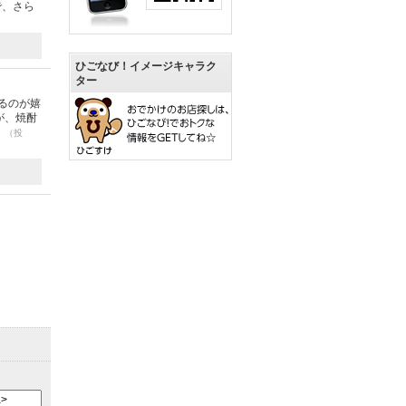
で、さら
ひごなび！イメージキャラク
ター
るのが嬉
が、焼酎
。
（投