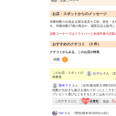
物販・試飲コーナー
お店・スポットからのメッセージ
球磨焼酎の伝統ある製法道具や工程、歴史・文
す。球磨焼酎27蔵の商品や、蔵限定品も販売し
試飲コーナーではドライバーと未成年者の試飲
おすすめのクチコミ （
3
件）
クチコミからみる、このお店の特長
焼酎
2
このお店・スポットの
おそら
さん （女性
推薦者
新米ママ
さん （女性/菊池郡大津町/20代/L
焼酎が大好きな義父を連れて行ったところす
プレゼント選びなどをするときにはありがた
0
このクチコミに
現在：
ﾘｮｳ
さん （男性/熊本市/20代/Lv.83）