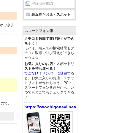
登録情報確認
最近見たお店・スポット
ができま
スマートフォン版
クチコミ数順で並び替えができ
ちゃう！
モバイル端末での検索結果もク
チコミ数順で並び替えができち
ゃうよ☆
お気に入りのお店・スポットリ
ストを持ち運べる！
ひごなび！メンバーに登録
する
と、お気に入りのお店・スポッ
トリストが作れちゃう。PC・
スマートフォン共通だから、い
つでもどこでもチェックできる
よ♪
るので、
https://www.higonavi.net/