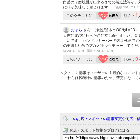
白岳の球磨焼酎が出来るまでの製造法等が、
に味が美味しく感じれます！
（投稿:2014/08/2
1
このクチコミに
現在：
おそら
さん （女性/熊本市/30代/Lv.13）
人吉に遊びに行った時に立ち寄りました。昔
しいです！ ハンドルキーパーの方は残念で
の美味しい飲み方などをレクチャーしてくだ
稿:2014/01/29 掲載：2014/01/29）
0
このクチコミに
現在：
※クチコミ情報はユーザーの主観的なコメント
これらは投稿時の情報のため、変更になって
このお店・スポットの情報変更や閉店・
お店・スポット情報をブログにはる