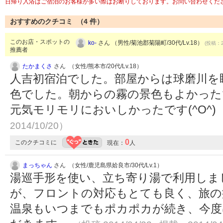
日帰り入浴はご宿泊のお客様が多い際はお断りしております。お問い合わせくだ
おすすめのクチコミ （
4
件）
このお店・スポットの
ko-
さん （男性/菊池郡菊陽町/30代/Lv.18）
(投稿：2
推薦者
たかまくさ
さん （女性/熊本市/20代/Lv.18）
人吉初宿泊でした。部屋からは球磨川を
色でした。朝からの霧の景色もよかった
元気モリモリにおいしかったです(^O^)
2014/10/20）
0
このクチコミに
現在：
人
まっちゃん
さん （女性/鹿児島県姶良市/30代/Lv.1）
湯巡手形を使い、立ち寄り湯で利用しま
が、フロントの対応もとても良く、旅の
温泉もいつまでもポカポカが続き、今度