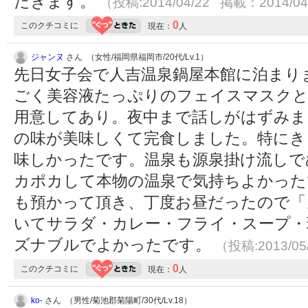
だきます。
（投稿:2014/04/22 掲載：2014/04
0
このクチコミに
現在：
人
ジャンヌ
さん （女性/福岡県福岡市/20代/Lv.1）
先日女子会で人吉温泉鍋屋本館に泊まり
ごく美容液たっぷりのフェイスマスクと
用意してあり。夜中まで話しがはずみま
の味が美味しくて完食しました。特にき
味しかったです。温泉も源泉掛け流しで
カポカして本物の温泉で気持ちよかった
も預かって頂き、丁度お昼だったので「
いてサラダ・カレー・フライ・スープ・
ズナブルでよかったです。
（投稿:2013/05
0
このクチコミに
現在：
人
ko-
さん （男性/菊池郡菊陽町/30代/Lv.18）