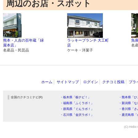
周辺のお店・スポット
熊本・人吉の百年蔵「緑
ラッキーブランチ 大工町
魚
屋本店」
店
名
名産品・民芸品
ケーキ・洋菓子
ホーム
サイトマップ
ログイン
クチコミ投稿
プラ
全国のクチコミナビ(R)
・栃木県「栃ナビ！」
・熊本県「ひ
・福島県「ふくラボ！」
・新潟県「な
・群馬県「ぐんラボ！」
・香川県「さ
・石川県「金沢ラボ！」
・鹿児島県「
(C) HitBit