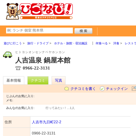
遊びに行こう
旅行・ドライブ
ホテル・旅館・宿泊施設
何食べる
洋食
レスト
ヒトヨシオンセンナベヤホンカン
人吉温泉 鍋屋本館
0966-22-3131
基本情報
クチコミ
写真
クチコミを書く
チェックイン
じぶんのお気に入り:
メモ:
みんなのお気に入り:
行ってみたい！…
1人
住所
人吉市九日町22-2
0966-22-3131