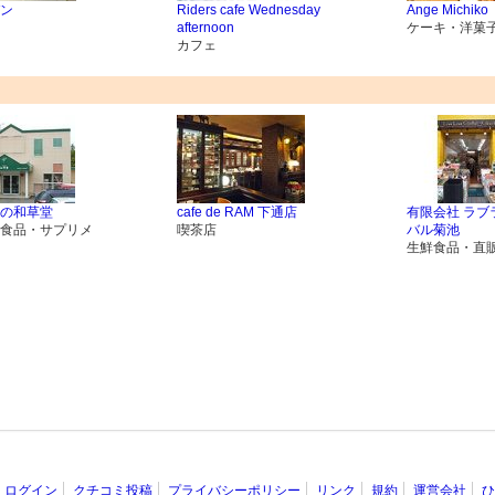
ン
Riders cafe Wednesday
Ange Michiko
afternoon
ケーキ・洋菓
カフェ
の和草堂
cafe de RAM 下通店
有限会社 ラブ
食品・サプリメ
喫茶店
バル菊池
生鮮食品・直
ログイン
クチコミ投稿
プライバシーポリシー
リンク
規約
運営会社
ひ