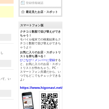
登録情報確認
最近見たお店・スポット
スマートフォン版
クチコミ数順で並び替えができ
ちゃう！
モバイル端末での検索結果もク
チコミ数順で並び替えができち
ゃうよ☆
お気に入りのお店・スポットリ
まし
ストを持ち運べる！
ひごなび！メンバーに登録
する
と、お気に入りのお店・スポッ
トリストが作れちゃう。PC・
スマートフォン共通だから、い
つでもどこでもチェックできる
いて、い
よ♪
投
https://www.higonavi.net/