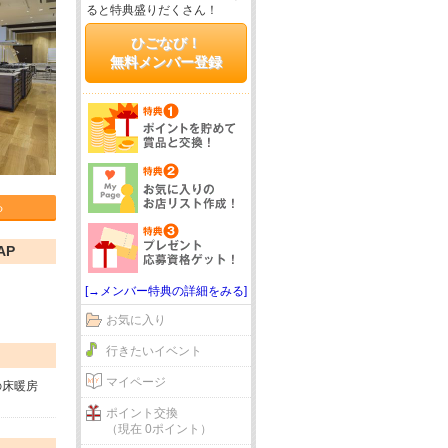
ると特典盛りだくさん！
ひごなび！
無料メンバー登録
る
AP
[→メンバー特典の詳細をみる]
お気に入り
行きたいイベント
マイページ
の床暖房
ポイント交換
（現在 0ポイント）