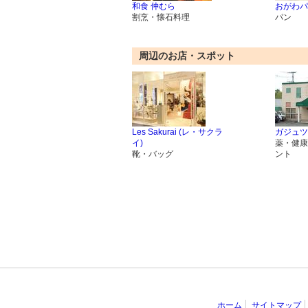
和食 仲むら
おがわパ
割烹・懐石料理
パン
周辺のお店・スポット
Les Sakurai (レ・サクラ
ガジュツ
イ)
薬・健康
靴・バッグ
ント
ホーム
サイトマップ