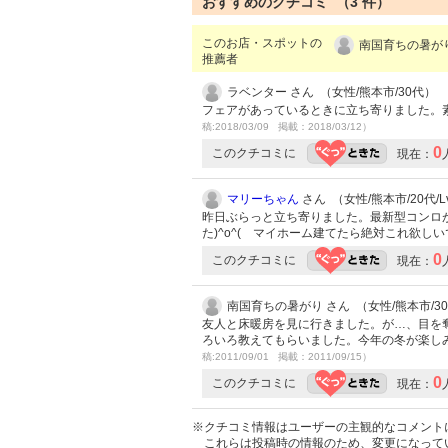
おすすめのクチコミ （
3
件）
このお店・スポットの
南国育ちの暑がり
推薦者
ラベンター さん （女性/熊本市/30代）
フェアがあっているときに立ち寄りました。
稿:2018/03/09 掲載：2018/03/12）
0
このクチコミに
現在：
マリーちゃん
さん （女性/熊本市/20代/Lv
昨日ぶらっと立ち寄りました。最新型コンロ
た)^o^( マイホーム建てたら絶対これ欲
0
このクチコミに
現在：
南国育ちの暑がり さん （女性/熊本市/3
友人と床暖房を見に行きました。が…、目を
ろいろ教えてもらいました。今年の冬が楽し
稿:2011/09/01 掲載：2011/09/15）
0
このクチコミに
現在：
※クチコミ情報はユーザーの主観的なコメント
これらは投稿時の情報のため、変更になって