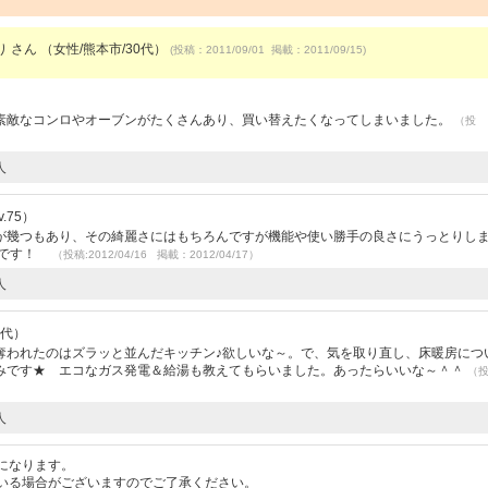
 さん （女性/熊本市/30代）
(投稿：2011/09/01 掲載：2011/09/15)
素敵なコンロやオーブンがたくさんあり、買い替えたくなってしまいました。
（投
人
.75）
が幾つもあり、その綺麗さにはもちろんですが機能や使い勝手の良さにうっとりし
しいです！
（投稿:2012/04/16 掲載：2012/04/17）
人
0代）
奪われたのはズラッと並んだキッチン♪欲しいな～。で、気を取り直し、床暖房につ
みです★ エコなガス発電＆給湯も教えてもらいました。あったらいいな～＾＾
（
人
になります。
いる場合がございますのでご了承ください。