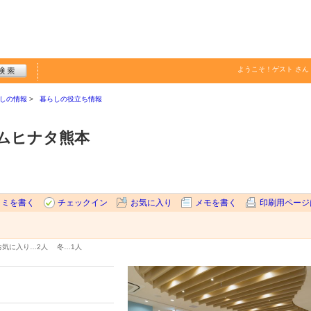
ようこそ！
ゲスト
さん
しの情報
暮らしの役立ち情報
ムヒナタ熊本
コミを書く
チェックイン
お気に入り
メモを書く
印刷用ページ
お気に入り…
2人
冬…
1人