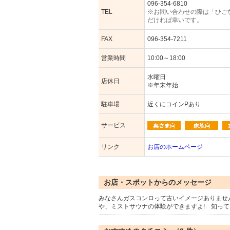
096-354-6810
TEL
※お問い合わせの際は「ひご
だければ幸いです。
FAX
096-354-7211
営業時間
10:00～18:00
水曜日
店休日
※年末年始
駐車場
近くにコインPあり
サービス
リンク
お店のホームページ
お店・スポットからのメッセージ
みなさんガスコンロって古いイメージありませ
や、ミストサウナの体験ができますよ! 知って