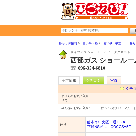
暮らしの情報
習い事・塾
習い事・教室
暮ら
サイブガスショールームヒナタクマモト
西部ガス ショールー
096-354-6810
基本情報
クチコミ
写真
クチ
じぶんのお気に入り:
メモ:
みんなのお気に入り:
行ってみたい！…
2人
熊本市中央区下通1-3-8
住所
下通NSビル COCOSA5F