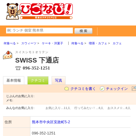
何食べる
スウィーツ
ケーキ・洋菓子
何食べる
喫茶・カフェ
カフェ
スイスシモトオリテン
SWISS 下通店
096-352-1251
基本情報
クチコミ
写真
クチコミを書く
チェックイン
じぶんのお気に入り:
メモ:
みんなのお気に入り:
お気に入り…
11人
行ってみたい！…
6人
おススメ☆…
6人
住所
熊本市中央区安政町5-2
096-352-1251