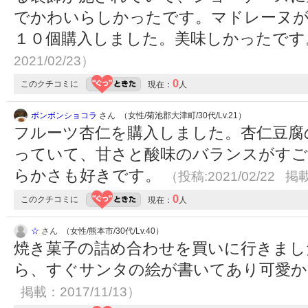
でかわいらしかったです。マドレーヌ
１０個購入しました。美味しかったで
2021/02/23）
0
このクチコミに
現在：
人
ボンボンショコラ
さん （女性/菊池郡大津町/30代/Lv.21）
フルーツ杏仁を購入しました。杏仁豆腐
っていて、甘さと酸味のバランスがすご
らかさも好きです。
（投稿:2021/02/22 掲載
0
このクチコミに
現在：
人
☆
さん （女性/熊本市/30代/Lv.40）
焼き菓子の詰め合わせを買いに行きまし
ら、すぐサンタの絵が書いてあり可愛
掲載：2017/11/13）