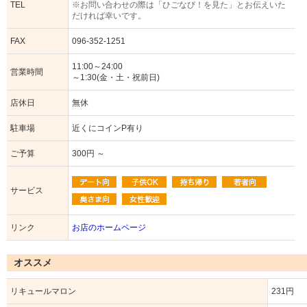
TEL
※お問い合わせの際は「ひごなび！を見た」とお伝えいた
だければ幸いです。
FAX
096-352-1251
11:00～24:00
営業時間
～1:30(金・土・祝前日)
店休日
無休
駐車場
近くにコインP有り
ご予算
300円 ～
サービス
リンク
お店のホームページ
オススメ
リキュールマロン
231円