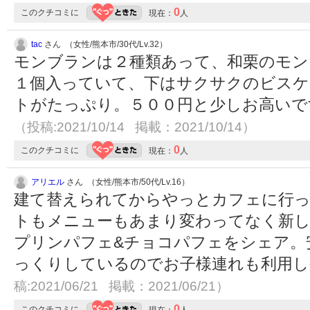
0
このクチコミに
現在：
人
tac
さん （女性/熊本市/30代/Lv.32）
モンブランは２種類あって、和栗のモン
１個入っていて、下はサクサクのビスケ
トがたっぷり。５００円と少しお高いで
（投稿:2021/10/14 掲載：2021/10/14）
0
このクチコミに
現在：
人
アリエル
さん （女性/熊本市/50代/Lv.16）
建て替えられてからやっとカフェに行
トもメニューもあまり変わってなく新し
プリンパフェ&チョコパフェをシェア。
っくりしているのでお子様連れも利用
稿:2021/06/21 掲載：2021/06/21）
0
このクチコミに