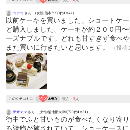
現在：
人
☆☆☆
さん （女性/熊本市/30代/Lv.47）
以前ケーキを買いました。ショートケー
ど購入しました。ケーキが約２００円〜
ーズナブルです。どれも甘すぎず食べや
また買いに行きたいと思います。
（投稿:2
1
このクチコミに
現在：
人
新米ママ
さん （女性/菊池郡大津町/20代/Lv.31）
街中でふと甘いものが食べたくなり寄り
る装飾が施されていて、ショーケースに