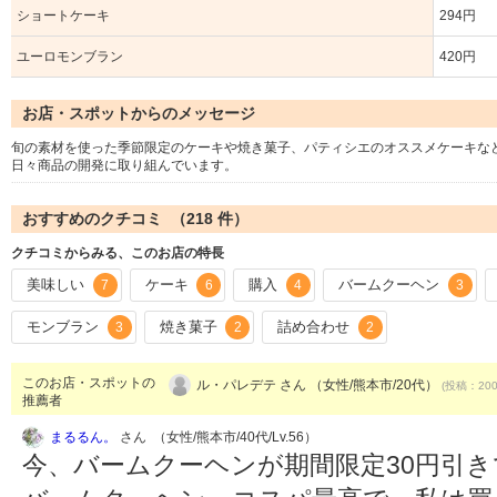
ショートケーキ
294円
ユーロモンブラン
420円
お店・スポットからのメッセージ
旬の素材を使った季節限定のケーキや焼き菓子、パティシエのオススメケーキな
日々商品の開発に取り組んでいます。
おすすめのクチコミ （
218
件）
クチコミからみる、このお店の特長
美味しい
ケーキ
購入
バームクーヘン
7
6
4
3
モンブラン
焼き菓子
詰め合わせ
3
2
2
このお店・スポットの
ル・パレデテ さん （女性/熊本市/20代）
(投稿：2009
推薦者
まるるん。
さん （女性/熊本市/40代/Lv.56）
今、バームクーヘンが期間限定30円引