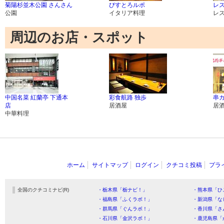
菊陽杉並木公園 さんさん
びすとろルポ
レス
公園
イタリア料理
レ
周辺のお店・スポット
中国名菜 紅蘭亭 下通本
彩食航路 独歩
串
店
居酒屋
居
中華料理
ホーム
サイトマップ
ログイン
クチコミ投稿
プラ
全国のクチコミナビ(R)
・栃木県「栃ナビ！」
・熊本県「ひ
・福島県「ふくラボ！」
・新潟県「な
・群馬県「ぐんラボ！」
・香川県「さ
・石川県「金沢ラボ！」
・鹿児島県「