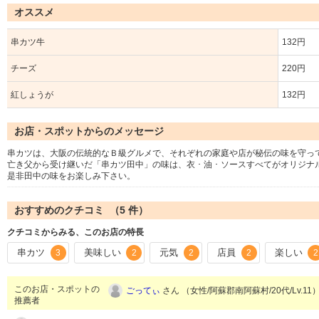
オススメ
串カツ牛
132円
チーズ
220円
紅しょうが
132円
お店・スポットからのメッセージ
串カツは、大阪の伝統的なＢ級グルメで、それぞれの家庭や店が秘伝の味を守っ
亡き父から受け継いだ「串カツ田中」の味は、衣 ･ 油 ･ ソースすべてがオリジ
是非田中の味をお楽しみ下さい。
おすすめのクチコミ （
5
件）
クチコミからみる、このお店の特長
串カツ
美味しい
元気
店員
楽しい
3
2
2
2
2
このお店・スポットの
ごってぃ
さん （女性/阿蘇郡南阿蘇村/20代/Lv.11
推薦者