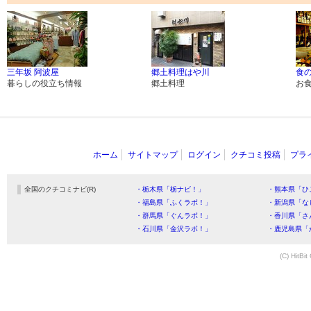
三年坂 阿波屋
郷土料理はや川
食
暮らしの役立ち情報
郷土料理
お
ホーム
サイトマップ
ログイン
クチコミ投稿
プラ
全国のクチコミナビ(R)
・栃木県「栃ナビ！」
・熊本県「ひ
・福島県「ふくラボ！」
・新潟県「な
・群馬県「ぐんラボ！」
・香川県「さ
・石川県「金沢ラボ！」
・鹿児島県「
(C) HitBit