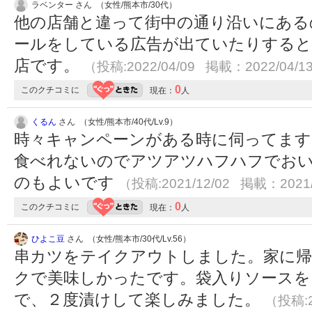
ラベンター さん （女性/熊本市/30代）
他の店舗と違って街中の通り沿いにある
ールをしている広告が出ていたりする
店です。
（投稿:2022/04/09 掲載：2022/04/1
0
このクチコミに
現在：
人
くるん
さん （女性/熊本市/40代/Lv.9）
時々キャンペーンがある時に伺ってます
食べれないのでアツアツハフハフでお
のもよいです
（投稿:2021/12/02 掲載：2021/
0
このクチコミに
現在：
人
ひよこ豆
さん （女性/熊本市/30代/Lv.56）
串カツをテイクアウトしました。家に帰
クで美味しかったです。袋入りソースを
で、２度漬けして楽しみました。
（投稿:2