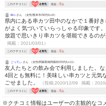
0
このクチコミに
現在：
人
kii♫
さん （女性/熊本市/30代/Lv.6）
県内にある串カツ田中のなかで１番好き
がよく気づいていらっしゃる印象です。
放題で思いきり串カツを堪能できるのが
掲載：2021/03/01）
0
このクチコミに
現在：
人
ごってぃ
さん （女性/阿蘇郡南阿蘇村/20代/Lv.11）
友人たちとの飲み会で利用しました。な
4回とも無料に！美味しい串カツと元気
ごせました。
（投稿:2020/12/09 掲載：2020/
0
このクチコミに
現在：
人
※クチコミ情報はユーザーの主観的なコ