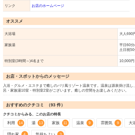
リンク
お店のホームページ
オススメ
大浴場
大人690
家族湯
平日60分/
土日祝50分
特別室(3時間～)4名まで
10,000
お店・スポットからのメッセージ
入浴・グルメ・エステまで癒しのバリ風リゾート温泉です。温泉は源泉掛け流し
呂・家族湯10室・特別室2室がございます。癒しの空間をお楽しみください。
おすすめのクチコミ （
93
件）
クチコミからみる、このお店の特長
利用
湯
家族
温泉
雰囲気
大
14
13
11
9
9
隠れ家
気持ちよい
4
3