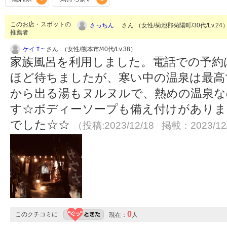
このお店・スポットの
さっちん
さん （女性/菊池郡菊陽町/30代/Lv.24
推薦者
ケイＴ~
さん （女性/熊本市/40代/Lv.38）
家族風呂を利用しました。電話での予約
ほど待ちましたが、寒い中の温泉は最高
から出る湯もヌルヌルで、熱めの温泉な
す☆ボディーソープも備え付けがありま
でした☆☆
（投稿:2023/12/18 掲載：2023/12
0
このクチコミに
現在：
人