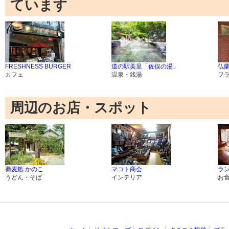
ています
FRESHNESS BURGER
道の駅美里「佐俣の湯」
仏蘭
カフェ
温泉・銭湯
フ
周辺のお店・スポット
蕎麦処 かのこ
マコト商会
ラン
うどん・そば
インテリア
お