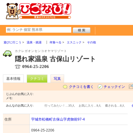
遊びに行こう
温泉・銭湯
何食べる
エスニック
その他
カクレガオンセンコオヤマリゾート
隠れ家温泉 古保山リゾート
0964-25-2206
基本情報
クチコミ
写真
クチコミを書く
チェックイン
じぶんのお気に入り:
メモ:
みんなのお気に入り:
行ってみたい！…
35人
お気に入り…
9人
癒される…
8人
住所
宇城市松橋町古保山字虎御前97-4
0964-25-2206