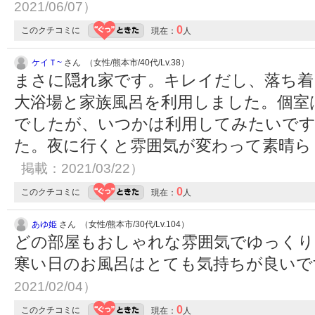
2021/06/07）
0
このクチコミに
現在：
人
ケイＴ~
さん （女性/熊本市/40代/Lv.38）
まさに隠れ家です。キレイだし、落ち着
大浴場と家族風呂を利用しました。個室
でしたが、いつかは利用してみたいで
た。夜に行くと雰囲気が変わって素晴
掲載：2021/03/22）
0
このクチコミに
現在：
人
あゆ姫
さん （女性/熊本市/30代/Lv.104）
どの部屋もおしゃれな雰囲気でゆっくり
寒い日のお風呂はとても気持ちが良い
2021/02/04）
0
このクチコミに
現在：
人