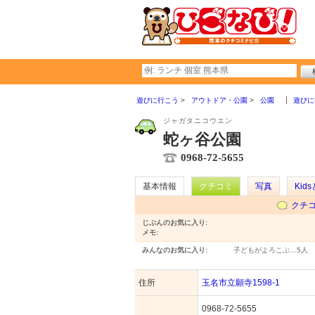
遊びに行こう
アウトドア・公園
公園
遊びに
ジャガタニコウエン
蛇ヶ谷公園
0968-72-5655
基本情報
クチコミ
写真
Kid
クチ
じぶんのお気に入り:
メモ:
みんなのお気に入り:
子どもがよろこぶ…
5人
住所
玉名市立願寺1598-1
0968-72-5655