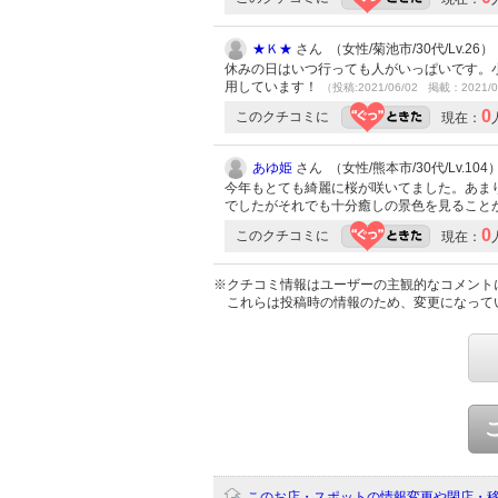
★Ｋ★
さん （女性/菊池市/30代/Lv.26）
休みの日はいつ行っても人がいっぱいです。
用しています！
（投稿:2021/06/02 掲載：2021/0
0
このクチコミに
現在：
あゆ姫
さん （女性/熊本市/30代/Lv.104
今年もとても綺麗に桜が咲いてました。あま
でしたがそれでも十分癒しの景色を見ること
0
このクチコミに
現在：
※クチコミ情報はユーザーの主観的なコメント
これらは投稿時の情報のため、変更になって
このお店・スポットの情報変更や閉店・