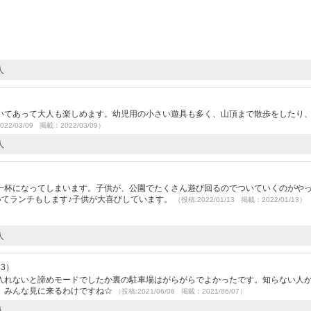
人
いてあって大人も楽しめます。幼児用の小さい遊具も多く、山頂まで散歩をしたり
022/03/09 掲載：2022/03/09）
人
一杯になってしまいます。子供が、公園でたくさん遊び回るのでついていくのがや
いてランチもします♪子供が大喜びしています。
（投稿:2022/01/13 掲載：2022/01/13）
人
43）
入れないと諦めモードでしたか裏の駐車場はがらがらでよかったです。知らない人
。みんな見に来るわけですね☆
（投稿:2021/06/06 掲載：2021/06/07）
人