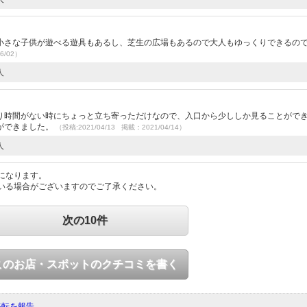
小さな子供が遊べる遊具もあるし、芝生の広場もあるので大人もゆっくりできるの
6/02）
人
）
り時間がない時にちょっと立ち寄っただけなので、入口から少ししか見ることがで
ができました。
（投稿:2021/04/13 掲載：2021/04/14）
人
になります。
いる場合がございますのでご了承ください。
次の10件
このお店・スポットのクチコミを書く
移転を報告