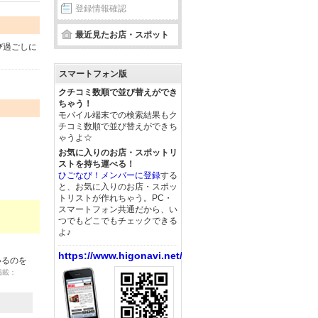
登録情報確認
最近見たお店・スポット
び過ごしに
スマートフォン版
クチコミ数順で並び替えができ
ちゃう！
モバイル端末での検索結果もク
チコミ数順で並び替えができち
ゃうよ☆
お気に入りのお店・スポットリ
ストを持ち運べる！
ひごなび！メンバーに登録
する
と、お気に入りのお店・スポッ
トリストが作れちゃう。PC・
スマートフォン共通だから、い
つでもどこでもチェックできる
よ♪
https://www.higonavi.net/
いるのを
 掲載：