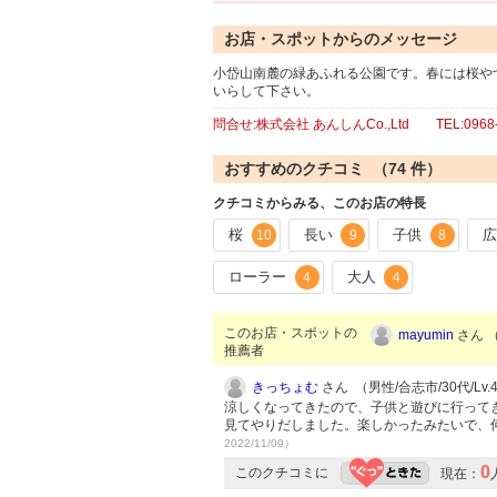
お店・スポットからのメッセージ
小岱山南麓の緑あふれる公園です。春には桜や
いらして下さい。
問合せ:株式会社 あんしんCo.,Ltd TEL:0968-7
おすすめのクチコミ （
74
件）
クチコミからみる、このお店の特長
桜
長い
子供
10
9
8
ローラー
大人
4
4
このお店・スポットの
mayumin
さん （
推薦者
きっちょむ
さん （男性/合志市/30代/Lv.
涼しくなってきたので、子供と遊びに行って
見てやりだしました。楽しかったみたいで、
2022/11/09）
0
このクチコミに
現在：