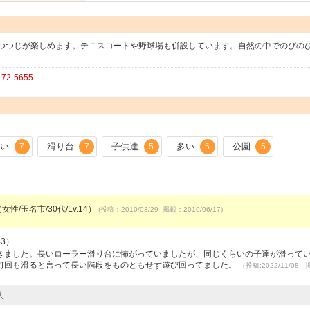
つつじが楽しめます。テニスコートや野球場も併設しています。自然の中でのびの
2-5655
広い
滑り台
子供達
多い
公園
7
7
5
5
5
女性/玉名市/30代/Lv.14）
(投稿：2010/03/29 掲載：2010/06/17)
43）
きました。長いローラー滑り台に怖がっていましたが、同じくらいの子達が滑って
何回も滑ると言って長い階段をものともせず遊び回ってました。
（投稿:2022/11/08
人