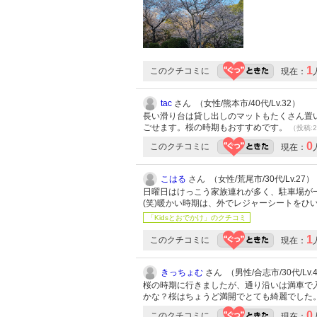
1
このクチコミに
現在：
tac
さん （女性/熊本市/40代/Lv.32）
長い滑り台は貸し出しのマットもたくさん置
ごせます。桜の時期もおすすめです。
（投稿:2
0
このクチコミに
現在：
こはる
さん （女性/荒尾市/30代/Lv.27）
日曜日はけっこう家族連れが多く、駐車場が
(笑)暖かい時期は、外でレジャーシートをひ
「Kidsとおでかけ」のクチコミ
1
このクチコミに
現在：
きっちょむ
さん （男性/合志市/30代/Lv.
桜の時期に行きましたが、通り沿いは満車で
かな？桜はちょうど満開でとても綺麗でした
0
このクチコミに
現在：