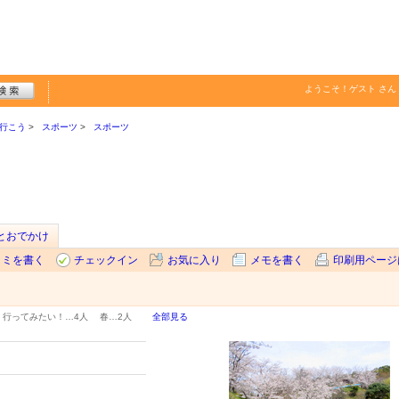
ようこそ！
ゲスト
さん
行こう
スポーツ
スポーツ
sとおでかけ
コミを書く
チェックイン
お気に入り
メモを書く
印刷用ページ
行ってみたい！…
4人
春…
2人
全部見る