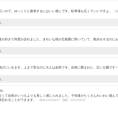
広いので、ゆっくりと散策するにはいい感じです。駐車場も広くていいですよ。
（
人
桜が好きで何度か訪れました。きれいな桜が広範囲に咲いていて、散歩をするのに
人
遊びにいきます。上まで登るのに大人は必死です。自然に囲まれた、広い公園です
人
56）
近くて自然がいつもよりも美しく感じられました。子供達がたくさんわいわい遊ん
時忘れることができます。
（投稿:2022/03/27 掲載：2022/03/29）