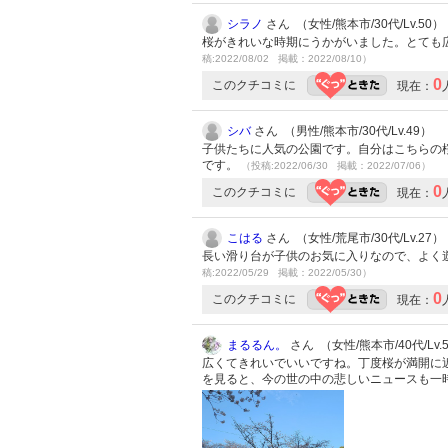
シラノ
さん （女性/熊本市/30代/Lv.50）
桜がきれいな時期にうかがいました。とても
稿:2022/08/02 掲載：2022/08/10）
0
このクチコミに
現在：
シバ
さん （男性/熊本市/30代/Lv.49）
子供たちに人気の公園です。自分はこちらの
です。
（投稿:2022/06/30 掲載：2022/07/06）
0
このクチコミに
現在：
こはる
さん （女性/荒尾市/30代/Lv.27）
長い滑り台が子供のお気に入りなので、よく
稿:2022/05/29 掲載：2022/05/30）
0
このクチコミに
現在：
まるるん。
さん （女性/熊本市/40代/Lv.
広くてきれいでいいですね。丁度桜が満開に
を見ると、今の世の中の悲しいニュースも一