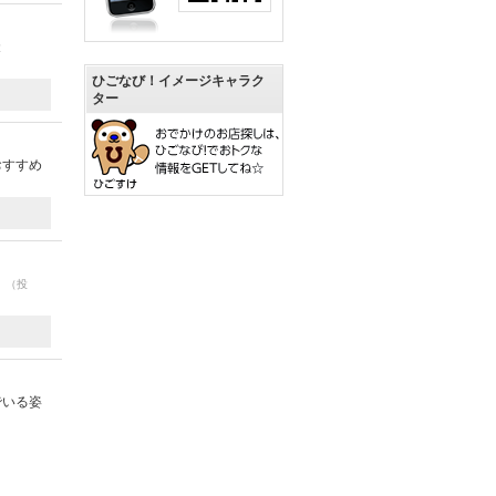
投
ひごなび！イメージキャラク
ター
おすすめ
！
（投
でいる姿