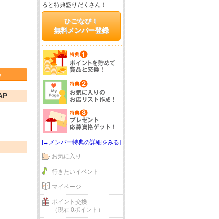
ると特典盛りだくさん！
ひごなび！
無料メンバー登録
る
AP
[→メンバー特典の詳細をみる]
お気に入り
行きたいイベント
マイページ
ポイント交換
（現在 0ポイント）