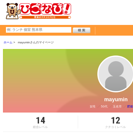
ホーム
mayuminさんのマイページ
mayumin
女性
50代
玉名市
肥後
14
12
総合レベル
クチコミレベル