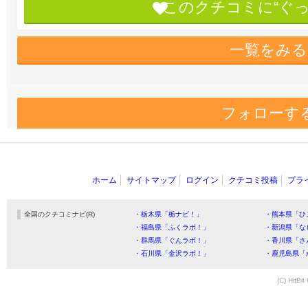
このクチコミに“ぐ
一覧をみる
フォローす
ホーム
サイトマップ
ログイン
クチコミ投稿
プラ
全国のクチコミナビ(R)
・栃木県「栃ナビ！」
・熊本県「ひ
・福島県「ふくラボ！」
・新潟県「な
・群馬県「ぐんラボ！」
・香川県「さ
・石川県「金沢ラボ！」
・鹿児島県「
(C) HitBit