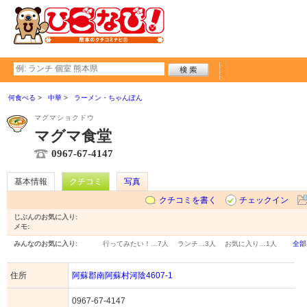
何食べる
中華
ラーメン・ちゃんぽん
マグマショクドウ
マグマ食堂
0967-67-4147
基本情報
クチコミ
写真
クチコミを書く
チェックイン
じぶんのお気に入り:
メモ:
みんなのお気に入り:
行ってみたい！…
7人
ランチ…
3人
お気に入り…
1人
全部
住所
阿蘇郡南阿蘇村河陰4607-1
0967-67-4147