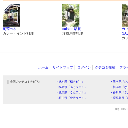
葡萄の木
cuisine 駱駝
カ
カレー・インド料理
洋風創作料理
GA
カ
ホーム
サイトマップ
ログイン
クチコミ投稿
プラ
全国のクチコミナビ(R)
・栃木県「栃ナビ！」
・熊本県「ひ
・福島県「ふくラボ！」
・新潟県「な
・群馬県「ぐんラボ！」
・香川県「さ
・石川県「金沢ラボ！」
・鹿児島県「
(C) HitBit