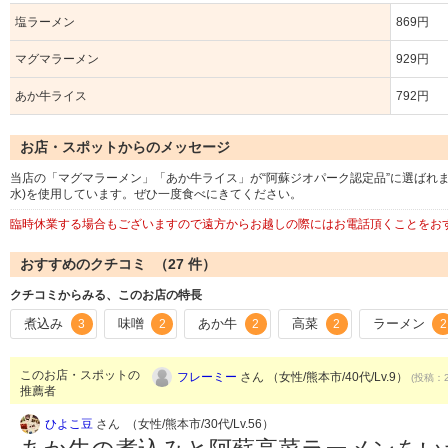
塩ラーメン
869円
マグマラーメン
929円
あか牛ライス
792円
お店・スポットからのメッセージ
当店の「マグマラーメン」「あか牛ライス」が“阿蘇ジオパーク認定品”に選ばれ
水)を使用しています。ぜひ一度食べにきてください。
臨時休業する場合もございますので遠方からお越しの際にはお電話頂くことをお
おすすめのクチコミ （
27
件）
クチコミからみる、このお店の特長
煮込み
味噌
あか牛
高菜
ラーメン
3
2
2
2
2
このお店・スポットの
フレーミー
さん （女性/熊本市/40代/Lv.9）
(投稿：2
推薦者
ひよこ豆
さん （女性/熊本市/30代/Lv.56）