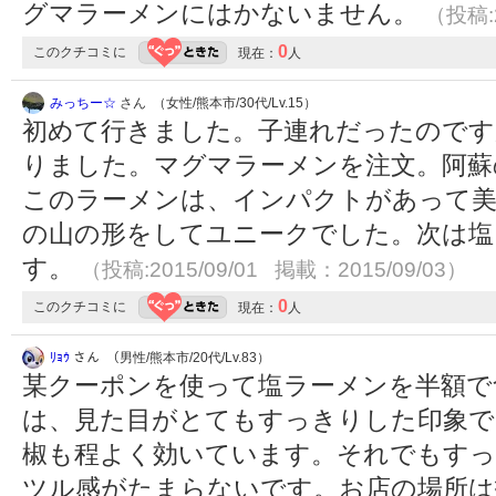
グマラーメンにはかないません。
（投稿:2
0
このクチコミに
現在：
人
みっちー☆
さん （女性/熊本市/30代/Lv.15）
初めて行きました。子連れだったのです
りました。マグマラーメンを注文。阿蘇
このラーメンは、インパクトがあって美
の山の形をしてユニークでした。次は塩
す。
（投稿:2015/09/01 掲載：2015/09/03）
0
このクチコミに
現在：
人
ﾘｮｳ
さん （男性/熊本市/20代/Lv.83）
某クーポンを使って塩ラーメンを半額で
は、見た目がとてもすっきりした印象で
椒も程よく効いています。それでもすっ
ツル感がたまらないです。お店の場所は