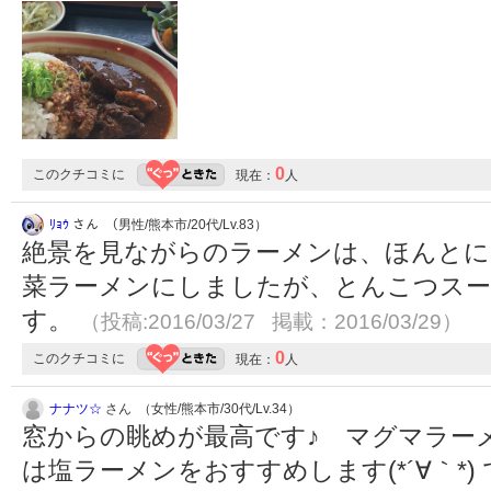
0
このクチコミに
現在：
人
ﾘｮｳ
さん （男性/熊本市/20代/Lv.83）
絶景を見ながらのラーメンは、ほんとに
菜ラーメンにしましたが、とんこつス
す。
（投稿:2016/03/27 掲載：2016/03/29）
0
このクチコミに
現在：
人
ナナツ☆
さん （女性/熊本市/30代/Lv.34）
窓からの眺めが最高です♪ マグマラー
は塩ラーメンをおすすめします(*´∀｀*