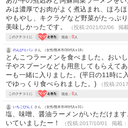
あか牛の煮込みと阿蘇高菜ラーメンをい
みは濃厚でお肉がよく煮込まれ、ほろほ
やもやし、キクラゲなど野菜がたっぷ
美味しかったです。
（投稿:2021/02/06 掲載
0
このクチコミに
現在：
人
のんびりパン
さん （女性/熊本市/30代/Lv.18）
とんこつラーメンを食べました。おいし
子やスプーンなども用意してもらえて
ーも一緒に入りました。(平日の11時に
でゆっくり食べられました。)
（投稿:2017
0
このクチコミに
現在：
人
いちごぴんく
さん （女性/熊本市/40代/Lv.31）
塩、味噌、醤油ラーメンがいただけます
いていましたー！
（投稿:2017/10/01 掲載：2