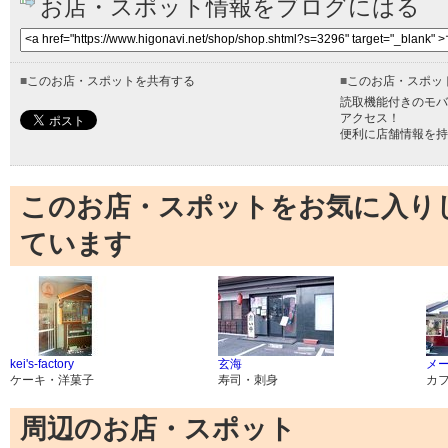
お店・スポット情報をブログにはる
■
このお店・スポットを共有する
■
このお店・スポッ
読取機能付きのモバ
アクセス！
便利に店舗情報を持
このお店・スポットをお気に入り
ています
kei's-factory
玄海
メ
ケーキ・洋菓子
寿司・刺身
カ
周辺のお店・スポット