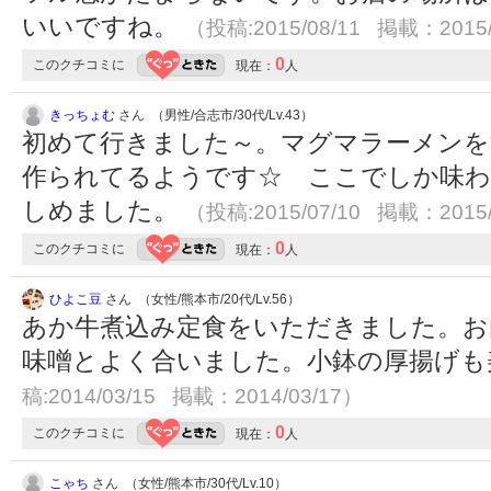
いいですね。
（投稿:2015/08/11 掲載：2015/
0
このクチコミに
現在：
人
きっちょむ
さん （男性/合志市/30代/Lv.43）
初めて行きました～。マグマラーメンを
作られてるようです☆ ここでしか味わ
しめました。
（投稿:2015/07/10 掲載：2015/
0
このクチコミに
現在：
人
ひよこ豆
さん （女性/熊本市/20代/Lv.56）
あか牛煮込み定食をいただきました。お
味噌とよく合いました。小鉢の厚揚げ
稿:2014/03/15 掲載：2014/03/17）
0
このクチコミに
現在：
人
こゃち
さん （女性/熊本市/30代/Lv.10）