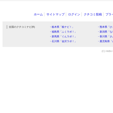
ホーム
サイトマップ
ログイン
クチコミ投稿
プラ
全国のクチコミナビ(R)
・栃木県「栃ナビ！」
・熊本県「ひ
・福島県「ふくラボ！」
・新潟県「な
・群馬県「ぐんラボ！」
・香川県「さ
・石川県「金沢ラボ！」
・鹿児島県「
(C) HitBit