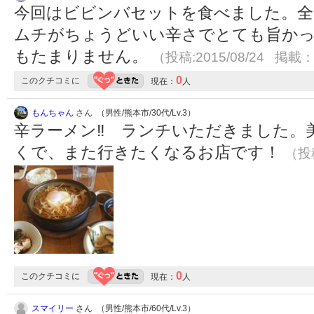
今回はビビンバセットを食べました。全
ムチがちょうどいい辛さでとても旨か
もたまりません。
（投稿:2015/08/24 掲載：2
0
このクチコミに
現在：
人
もんちゃん
さん （男性/熊本市/30代/Lv.3）
辛ラーメン‼︎ ランチいただきました。
くで、また行きたくなるお店です！
（投稿
0
このクチコミに
現在：
人
スマイリー
さん （男性/熊本市/60代/Lv.3）