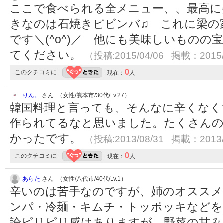
ここで食べられる全メニュー、、最高に
きなのは石焼きピビンバ♫ これに梁の
です＼(^o^)／ 他にも美味しいもの
てください。
（投稿:2015/04/06 掲載：2015/
0
このクチコミに
現在：
人
りん。
さん （女性/熊本市/30代/Lv.27）
韓国料理と言っても、そんなに辛くなく
作られてるなと思いました。たくさん
かったです。
（投稿:2013/08/31 掲載：2013/
0
このクチコミに
現在：
人
あらた
さん （女性/八代市/40代/Lv.1）
辛いのは苦手なのですが、姉のオススメ
ンパ・冷麺・キムチ・トッポッキなどを
論ピリピリ感はありますが、野菜の甘み