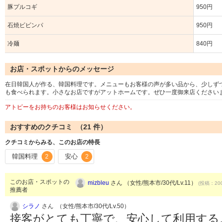
豚プルコギ
950円
石焼ビビンパ
950円
冷麺
840円
お店・スポットからのメッセージ
在日韓国人が作る、韓国料理です。メニューもお客様の声が多い品から、少しず
も食べられます。小さなお店ですがアットホームです。ぜひ一度御来店ください
アトピーをお持ちのお客様はお知らせください。
おすすめのクチコミ （
21
件）
クチコミからみる、このお店の特長
韓国料理
安心
2
2
このお店・スポットの
mizbleu
さん （女性/熊本市/30代/Lv.11）
(投稿：200
推薦者
シラノ
さん （女性/熊本市/30代/Lv.50）
接客がとても丁寧で、安心して利用する