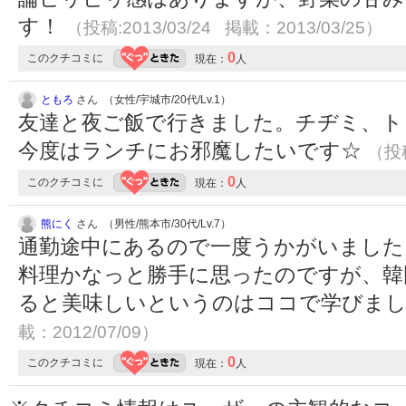
す！
（投稿:2013/03/24 掲載：2013/03/25）
0
このクチコミに
現在：
人
ともろ
さん （女性/宇城市/20代/Lv.1）
友達と夜ご飯で行きました。チヂミ、ト
今度はランチにお邪魔したいです☆
（投稿
0
このクチコミに
現在：
人
熊にく
さん （男性/熊本市/30代/Lv.7）
通勤途中にあるので一度うかがいました
料理かなっと勝手に思ったのですが、韓
ると美味しいというのはココで学びました
載：2012/07/09）
0
このクチコミに
現在：
人