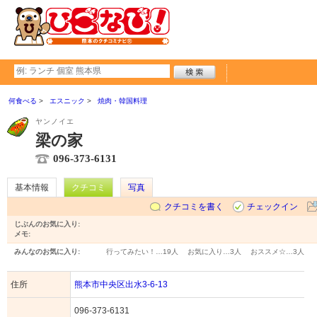
何食べる
エスニック
焼肉・韓国料理
ヤンノイエ
梁の家
096-373-6131
基本情報
クチコミ
写真
クチコミを書く
チェックイン
じぶんのお気に入り:
メモ:
みんなのお気に入り:
行ってみたい！…
19人
お気に入り…
3人
おススメ☆…
3人
住所
熊本市中央区出水3-6-13
096-373-6131