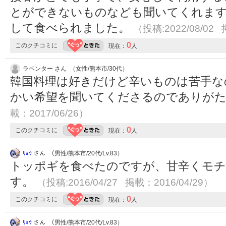
とができないものなども聞いてくれます
して食べられました。
（投稿:2022/08/02 
0
このクチコミに
現在：
人
ラベンター さん （女性/熊本市/30代）
韓国料理は好きだけど辛いものは苦手な
かい希望を聞いてくださるのでありが
載：2017/06/26）
0
このクチコミに
現在：
人
ﾘｮｳ
さん （男性/熊本市/20代/Lv.83）
トッポギを食べたのですが、甘辛くモ
す。
（投稿:2016/04/27 掲載：2016/04/29）
0
このクチコミに
現在：
人
ﾘｮｳ
さん （男性/熊本市/20代/Lv.83）