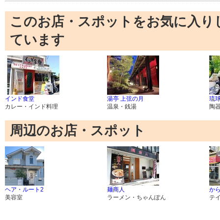
このお店・スポットをお気に入り
ています
インド食堂
湯亭 上弦の月
琉球
カレー・インド料理
温泉・銭湯
陶
周辺のお店・スポット
ヘア・ルート2
麺商人
から
美容室
ラーメン・ちゃんぽん
テ