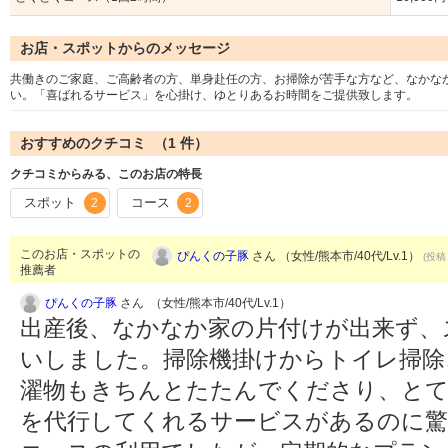
お店・スポットからのメッセージ
共働きのご家庭、ご高齢者の方、単身赴任の方、お掃除が苦手な方など、なかな
い。「喜ばれるサービス」を心掛け、ゆとりあるお時間をご提供致します。
おすすめのクチコミ （
1
件）
クチコミからみる、このお店の特長
スポット
コース
2
2
このお店・スポットの
ぴんくの子豚
さん （女性/熊本市/40代/Lv.1）
(投稿：
推薦者
ぴんくの子豚
さん （女性/熊本市/40代/Lv.1）
出産後、なかなか家の片付けが出来ず、
いしました。掃除機掛けからトイレ掃除
濯物もきちんとたたんでくださり、とて
を代行してくれるサービスがあるのに驚