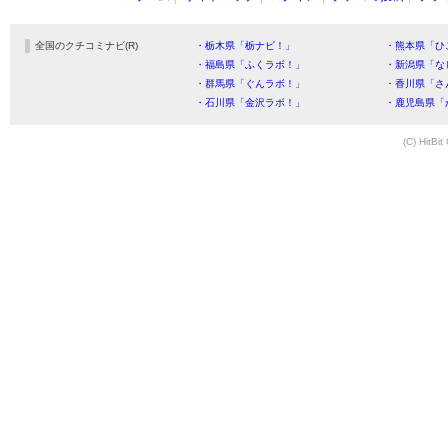
全国のクチコミナビ(R)
・栃木県「栃ナビ！」
・熊本県「ひ
・福島県「ふくラボ！」
・新潟県「な
・群馬県「ぐんラボ！」
・香川県「さ
・石川県「金沢ラボ！」
・鹿児島県「
(C) HitBit