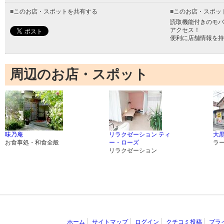
■
このお店・スポットを共有する
■
このお店・スポッ
読取機能付きのモバ
アクセス！
便利に店舗情報を持
周辺のお店・スポット
味乃庵
リラクゼーション ティ
大
お食事処・和食全般
ー・ローズ
ラ
リラクゼーション
ホーム
サイトマップ
ログイン
クチコミ投稿
プラ