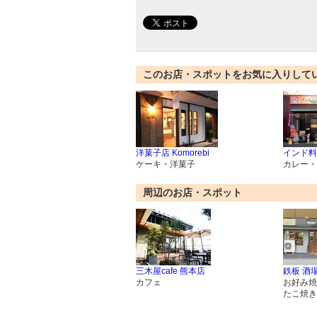
このお店・スポットをお気に入りして
洋菓子店 Komorebi
インド料理
ケーキ・洋菓子
カレー・
周辺のお店・スポット
三木屋cafe 熊本店
鉄板 酒
カフェ
お好み焼
たこ焼き