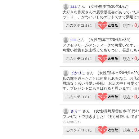
asa
さん （女性/熊本市/30代/Lv.7）
大好きな作家さんの展示販売会があっていた
ットリ…。かわいいものゲットできて満足で
0
このクチコミに
現在：
riiiii
さん （女性/熊本市/20代/Lv.35）
アクセサリーがアンティークで可愛いです。
可愛い雑貨も沢山揃えてありつい、長居しちゃ
0
このクチコミに
現在：
てかりこ
さん （女性/熊本市/20代/Lv.39
店の前を通ったことは何度もあるのに、お店
思議なくらい可愛い外観! お店の中も可愛
す。プレゼントにも喜ばれると思います!
（投稿
0
このクチコミに
現在：
さりー
さん （女性/長崎県雲仙市/20代/Lv
プレゼントで頂きました! 凄く可愛いいです
2012/01/05）
0
このクチコミに
現在：