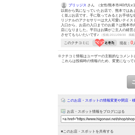
ブリッジス
さん （女性/熊本市/40代/Lv.
以前から気になっていたお店で、熊本ではあ
く並ぶお店です。手に取ってみるとお手頃な
リジナルのアクセサリーは大人可愛いテイス
入口から、お店の入口までのお庭？は熊本市
店になりました。平日はお隣がご主人の経営
させてもらいたいです♪
（投稿:2011/09/30 掲載
0
このクチコミに
現在：
※クチコミ情報はユーザーの主観的なコメント
これらは投稿時の情報のため、変更になって
このお店・スポットの情報変更や閉店・
お店・スポット情報をブログにはる
■
このお店・スポットを共有する