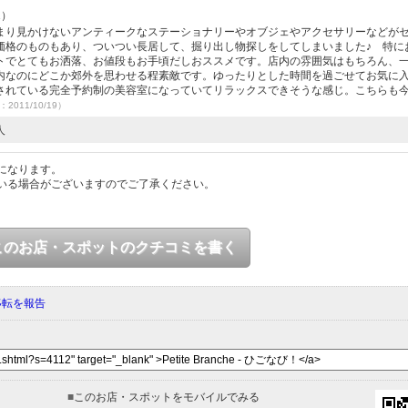
1）
まり見かけないアンティークなステーショナリーやオブジェやアクセサリーなどが
価格のものもあり、ついつい長居して、掘り出し物探しをしてしまいました♪ 特に
トでとてもお洒落、お値段もお手頃だしおススメです。店内の雰囲気はもちろん、
内なのにどこか郊外を思わせる程素敵です。ゆったりとした時間を過ごせてお気に
されている完全予約制の美容室になっていてリラックスできそうな感じ。こちらも
：2011/10/19）
人
になります。
いる場合がございますのでご了承ください。
このお店・スポットのクチコミを書く
移転を報告
■
このお店・スポットをモバイルでみる