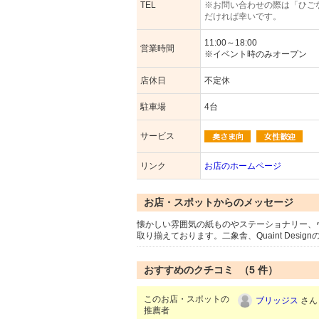
TEL
※お問い合わせの際は「ひご
だければ幸いです。
11:00～18:00
営業時間
※イベント時のみオープン
店休日
不定休
駐車場
4台
サービス
リンク
お店のホームページ
お店・スポットからのメッセージ
懐かしい雰囲気の紙ものやステーショナリー、
取り揃えております。二象舎、Quaint Des
おすすめのクチコミ （
5
件）
このお店・スポットの
ブリッジス
さん 
推薦者