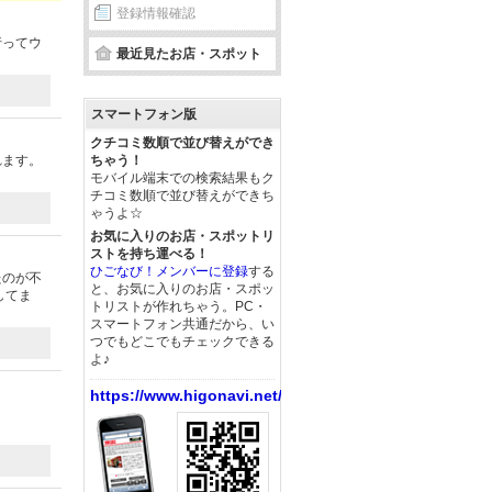
登録情報確認
行ってウ
最近見たお店・スポット
スマートフォン版
クチコミ数順で並び替えができ
れます。
ちゃう！
モバイル端末での検索結果もク
チコミ数順で並び替えができち
ゃうよ☆
お気に入りのお店・スポットリ
ストを持ち運べる！
ひごなび！メンバーに登録
する
たのが不
と、お気に入りのお店・スポッ
してま
トリストが作れちゃう。PC・
スマートフォン共通だから、い
つでもどこでもチェックできる
よ♪
https://www.higonavi.net/