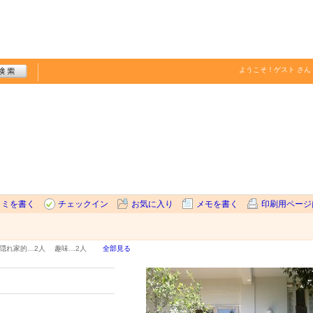
ようこそ！
ゲスト
さん
コミを書く
チェックイン
お気に入り
メモを書く
印刷用ページ
隠れ家的…
2人
趣味…
2人
全部見る