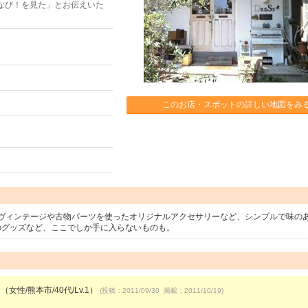
なび！を見た」とお伝えいた
このお店・スポットの詳しい地図をみ
ヴィンテージや古物パーツを使ったオリジナルアクセサリーなど、シンプルで味の
ignのグッズなど、ここでしか手に入らないものも。
（女性/熊本市/40代/Lv.1）
(投稿：2011/09/30 掲載：2011/10/19)