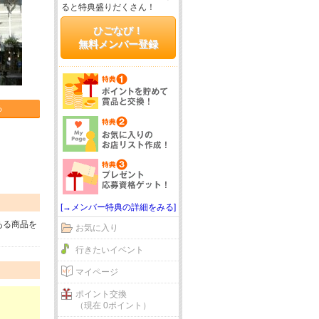
ると特典盛りだくさん！
ひごなび！
無料メンバー登録
る
[→メンバー特典の詳細をみる]
ある商品を
お気に入り
行きたいイベント
マイページ
ポイント交換
（現在 0ポイント）