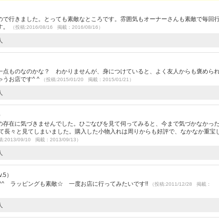
ので行きました。とっても素敵なところです。雰囲気もオーナーさんも素敵で毎回
す。
（投稿:2016/08/16 掲載：2016/08/16）
人
一点ものなのかな？ わかりませんが、身につけていると、よく友人からも褒めら
うお店です^ ^
（投稿:2015/01/20 掲載：2015/01/21）
人
）
の存在に気づきませんでした。ひごなびを見て伺ってみると、今まで気づかなかっ
くて長々と見てしまいました。購入した小物入れは周りからも好評で、なかなか重宝
:2013/09/10 掲載：2013/09/13）
人
.5）
^^ ラッピングも素敵☆ 一度お店に行ってみたいです!!
（投稿:2011/12/28 掲載：
人