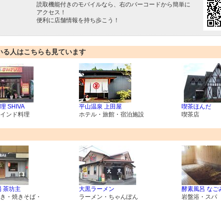
読取機能付きのモバイルなら、右のバーコードから簡単に
アクセス！
便利に店舗情報を持ち歩こう！
いる人はこちらも見ています
 SHIVA
平山温泉 上田屋
喫茶ほんだ
インド料理
ホテル・旅館・宿泊施設
喫茶店
場 茶坊主
大黒ラーメン
酵素風呂 なご
き・焼きそば・
ラーメン・ちゃんぽん
岩盤浴・スパ