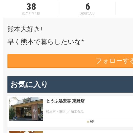
38
6
総クチコミ数
お気に入り
熊本大好き!
早く熊本で暮らしたいな*
フォローす
お気に入り
とうふ処安喜 東野店
熊本市・東区
加工食品
60