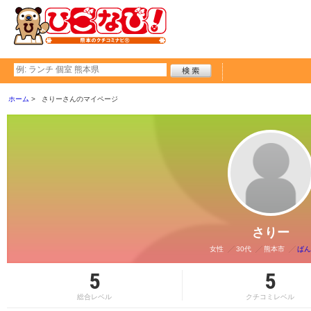
ホーム
さりーさんのマイページ
さりー
女性
30代
熊本市
ばん
5
5
総合レベル
クチコミレベル