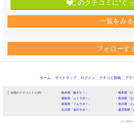
このクチコミに“ぐ
一覧をみる
フォローす
ホーム
サイトマップ
ログイン
クチコミ投稿
プラ
全国のクチコミナビ(R)
・栃木県「栃ナビ！」
・熊本県「ひ
・福島県「ふくラボ！」
・新潟県「な
・群馬県「ぐんラボ！」
・香川県「さ
・石川県「金沢ラボ！」
・鹿児島県「
(C) HitBit