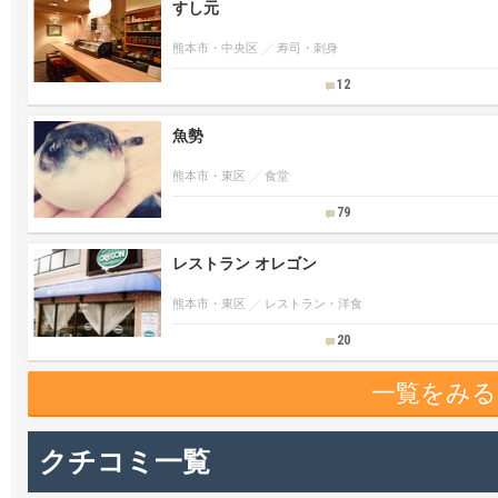
すし元
熊本市・中央区
寿司・刺身
12
魚勢
熊本市・東区
食堂
79
レストラン オレゴン
熊本市・東区
レストラン・洋食
20
一覧をみる
クチコミ一覧