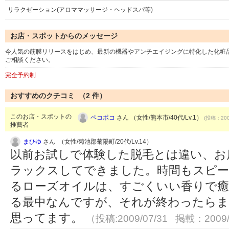
リラクゼーション(アロママッサージ・ヘッドスパ等)
お店・スポットからのメッセージ
今人気の筋膜リリースをはじめ、最新の機器やアンチエイジングに特化した化粧
ご相談ください。
完全予約制
おすすめのクチコミ （
2
件）
このお店・スポットの
ペコポコ
さん （女性/熊本市/40代/Lv.1）
(投稿：200
推薦者
まひゆ
さん （女性/菊池郡菊陽町/20代/Lv.14）
以前お試しで体験した脱毛とは違い、お
ラックスしてできました。時間もスピー
るローズオイルは、すごくいい香りで癒
る最中なんですが、それが終わったらま
思ってます。
（投稿:2009/07/31 掲載：2009/