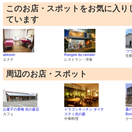
このお店・スポットをお気に入り
ています
つ
abloom
Rangee du cerisier
生
エステ
レストラン・洋食
周辺のお店・スポット
お菓子の香梅 光の森店
ドラゴンキッチン ダイナ
森
カフェ
スティ光の森
Bon
中華料理
ケ