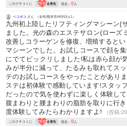
0
このクチコミに
現在：
人
ペコポコ
さん （女性/熊本市/40代/Lv.1）
九州初上陸したリフティングマシーン(
ました。光の森のエステサロン(ローズ
改善しコラーゲンを修復、増殖するとい
マシーンでした。お試しコースで顔を集
にでてビックリしました!私は赤ら顔が
みが半分に減って、たるみも取れてスッ
テのお試しコースをやったことがあり
ステは初体験で感動しています!スタッ
だったので気を使わずに楽しく体験して
腹まわりと腰まわりの脂肪を取りに行き
度体験してみたらわかりますよ!
（投稿:20
0
このクチコミに
現在：
人