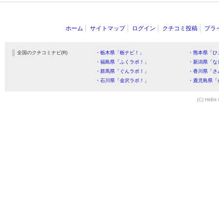
ホーム
サイトマップ
ログイン
クチコミ投稿
プラ
全国のクチコミナビ(R)
・栃木県「栃ナビ！」
・熊本県「ひ
・福島県「ふくラボ！」
・新潟県「な
・群馬県「ぐんラボ！」
・香川県「さ
・石川県「金沢ラボ！」
・鹿児島県「
(C) HitBit