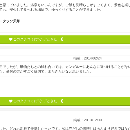
と思っていました。温泉もいいんですが、ご飯も見晴らしがすごくよく、景色を楽
ても、安心して食べれる場所で、ゆっくりすることができました。
・タラソ天草
0
このクチコミに“ぐっ”ときた
掲載：2014/02/24
用でしたが、動物たちとの触れ合いでは、カンガルーにあんなに近づけることがな
た。受付の方がすごく親切で、またきたいなと思いました。
0
このクチコミに“ぐっ”ときた
掲載：2013/12/09
した。どれも新鮮で美味しかったです。私は赤だしの味噌汁はあんまり好きではな