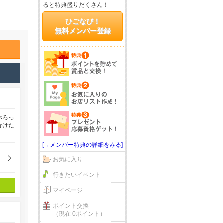
ると特典盛りだくさん！
ひごなび！
無料メンバー登録
ぺろっ
行けた
[→メンバー特典の詳細をみる]
お気に入り
行きたいイベント
マイページ
ポイント交換
（現在 0ポイント）