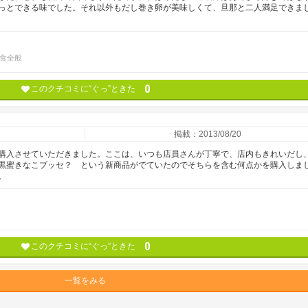
っとできる味でした。それ以外もだし巻き卵が美味しくて、旦那と二人満足できま
食全般
0
このクチコミに“ぐっ”ときた
掲載：2013/08/20
購入させていただきました。ここは、いつも店員さんが丁寧で、店内もきれいだし
黒蜜きなこブッセ？ という新商品がでていたのでそちらを含む何点かを購入しま
。
0
このクチコミに“ぐっ”ときた
一覧をみる