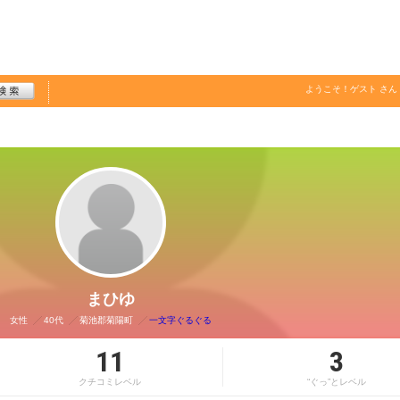
ようこそ！
ゲスト
さん
まひゆ
女性
40代
菊池郡菊陽町
一文字ぐるぐる
11
3
クチコミレベル
“ぐっ”とレベル