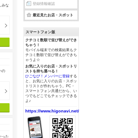
登録情報確認
しみな
最近見たお店・スポット
スマートフォン版
クチコミ数順で並び替えができ
ちゃう！
モバイル端末での検索結果もク
チコミ数順で並び替えができち
ゃうよ☆
お気に入りのお店・スポットリ
いの
ストを持ち運べる！
ひごなび！メンバーに登録
する
と、お気に入りのお店・スポッ
トリストが作れちゃう。PC・
スマートフォン共通だから、い
つでもどこでもチェックできる
よ♪
https://www.higonavi.net/
かった