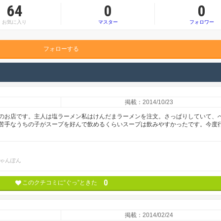
64
0
0
お気に入り
マスター
フォロワー
フォローする
掲載：2014/10/23
のお店です。主人は塩ラーメン私はけんだまラーメンを注文。さっぱりしていて、
苦手なうちの子がスープを好んで飲めるくらいスープは飲みやすかったです。今度
ゃんぽん
0
このクチコミに“ぐっ”ときた
掲載：2014/02/24