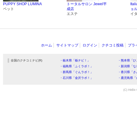
PUPPY SHOP LUMINA
トータルサロン Jewel平
Ita
ペット
成店
ョ
エステ
イ
ホーム
サイトマップ
ログイン
クチコミ投稿
プラ
全国のクチコミナビ(R)
・栃木県「栃ナビ！」
・熊本県「ひ
・福島県「ふくラボ！」
・新潟県「な
・群馬県「ぐんラボ！」
・香川県「さ
・石川県「金沢ラボ！」
・鹿児島県「
(C) HitBit