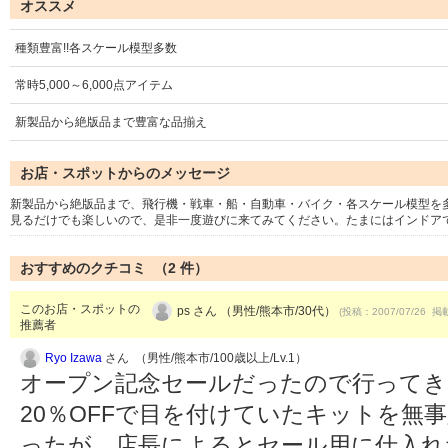
オススメ
種類豊富!!各スケール模型多数
常時5,000～6,000点アイテム
新製品から絶版品まで豊富な品揃え
お店・スポットからのメッセージ
新製品から絶版品まで、飛行機・戦車・船・自動車・バイク・各スケール模型を多
見るだけでも楽しいので、是非一度遊びに来てみてください。たまにはインドア
おすすめのクチコミ （
2
件）
このお店・スポットの
ps さん （男性/熊本市/30代）
(投稿：2007/07/26 掲載
推薦者
Ryo Izawa
さん （男性/熊本市/100歳以上/Lv.1）
オープン記念セールだったので行ってき
20％OFFで目を付けていたキットを無
ったが、店長によるとセール用に仕入れ