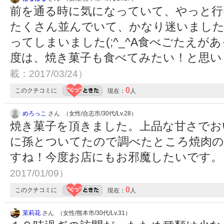
前を通る時に気になっていて、やっと行
たくさん並んでいて、かなり迷いました
ってしまいました(;^_^A食べごたえ
度は、焼き菓子も食べてみたい！と思
載：2017/03/24）
0
このクチコミに
現在：
人
めろっこ
さん （女性/合志市/30代/Lv.28）
焼き菓子を頂きました。上品な甘さでお
に孫とついてたので調べたところ焼肉の
すね！今度お店にもお邪魔したいです
2017/01/09）
0
このクチコミに
現在：
人
茉莉花
さん （女性/熊本市/30代/Lv.31）