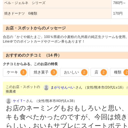
ベル・ジェルネ シリーズ
780円～
焼きドーナツ 6種類
170円
お店・スポットからのメッセージ
合志の「かぐや姫たまご」100％県産の小麦粉の九州産の純正生クリームを使用
Line＠でのポイントカードやクーポン券もあります！
おすすめのクチコミ （
14
件）
クチコミからみる、このお店の特長
ケーキ
焼き菓子
おいしい
店
種類
3
3
2
2
2
このお店・スポットの
まがりせんべい
さん （女性/熊本市/20代/Lv.16）
推薦者
ケイＴ~
さん （女性/熊本市/40代/Lv.38）
お店のネーミングもおもしろいと思い、
キも食べたかったのですが、今回は焼き
らしい，おいもサブレにスイートポテト