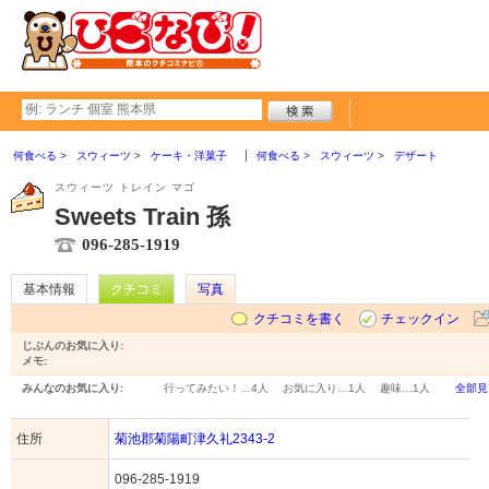
何食べる
スウィーツ
ケーキ・洋菓子
何食べる
スウィーツ
デザート
スウィーツ トレイン マゴ
Sweets Train 孫
096-285-1919
基本情報
クチコミ
写真
クチコミを書く
チェックイン
じぶんのお気に入り:
メモ:
みんなのお気に入り:
行ってみたい！…
4人
お気に入り…
1人
趣味…
1人
全部見
住所
菊池郡菊陽町津久礼2343-2
096-285-1919