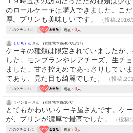
１９時過ぎの訪問だったため種類は少な
のロールケーキは購入できました。こだ
厚。プリンも美味しいです。
（投稿:2016/
0
このクチコミに
現在：
人
しいちゃん
さん （女性/熊本市/40代/Lv.37）
ケーキの種類は限定されていましたが、
した。モンブランやレアチーズ、生チョ
ました。甘さ控えめであっさりしていま
てあり、見た目も綺麗でした。
（投稿:201
0
このクチコミに
現在：
人
ラベンター さん （女性/熊本市/30代）
とてもかわいいケーキ屋さんです。ケ
が、プリンが濃厚で最高でした。
（投稿:2
0
このクチコミに
現在：
人