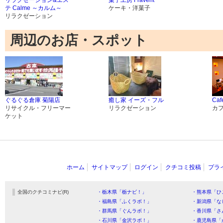
テ Calme ～カルム～
ケーキ・洋菓子
リラクゼーション
周辺のお店・スポット
ぐるぐる倉庫 菊陽店
癒し家 イーズ・フル
Caf
リサイクル・フリーマー
リラクゼーション
カ
ケット
ホーム
サイトマップ
ログイン
クチコミ投稿
プラ
全国のクチコミナビ(R)
・栃木県「栃ナビ！」
・熊本県「ひ
・福島県「ふくラボ！」
・新潟県「な
・群馬県「ぐんラボ！」
・香川県「さ
・石川県「金沢ラボ！」
・鹿児島県「