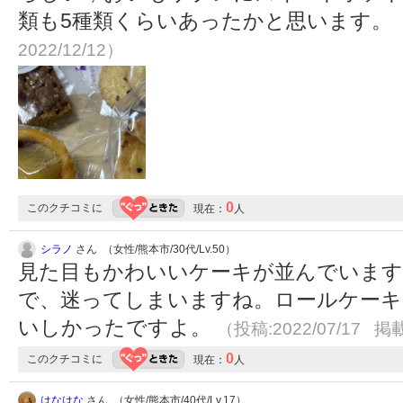
類も5種類くらいあったかと思います。
2022/12/12）
0
このクチコミに
現在：
人
シラノ
さん （女性/熊本市/30代/Lv.50）
見た目もかわいいケーキが並んでいます
で、迷ってしまいますね。ロールケーキ
いしかったですよ。
（投稿:2022/07/17 掲載
0
このクチコミに
現在：
人
はなはな
さん （女性/熊本市/40代/Lv.17）