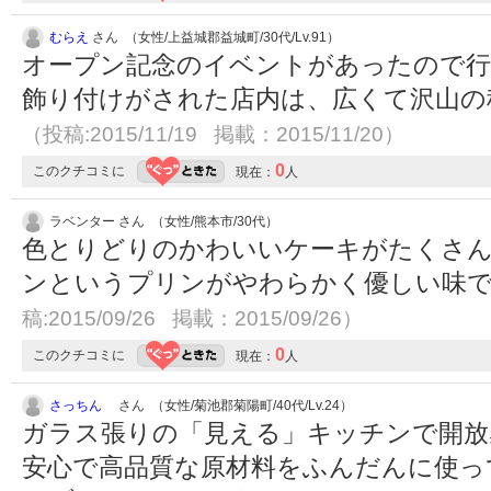
むらえ
さん （女性/上益城郡益城町/30代/Lv.91）
オープン記念のイベントがあったので
飾り付けがされた店内は、広くて沢山の
（投稿:2015/11/19 掲載：2015/11/20）
0
このクチコミに
現在：
人
ラベンター さん （女性/熊本市/30代）
色とりどりのかわいいケーキがたくさ
ンというプリンがやわらかく優しい味
稿:2015/09/26 掲載：2015/09/26）
0
このクチコミに
現在：
人
さっちん
さん （女性/菊池郡菊陽町/40代/Lv.24）
ガラス張りの「見える」キッチンで開放
安心で高品質な原材料をふんだんに使っ