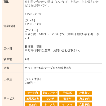
TEL
※お問い合わせの際は「ひごなび！を見た」とお伝えいた
だければ幸いです。
11:20～20:30
[ランチ]
11:30～14:30
営業時間
[ディナー]
※要予約・5名様～・20:30まで（詳細はお問い合わせ下さ
い）
日曜日、祝日
店休日
※町内行事日は営業。お問い合わせ下さい。
駐車場
4台
席数
カウンター5席/テーブル6席/座敷8席
[ランチ予算]
ご予算
980円 ～
サービス