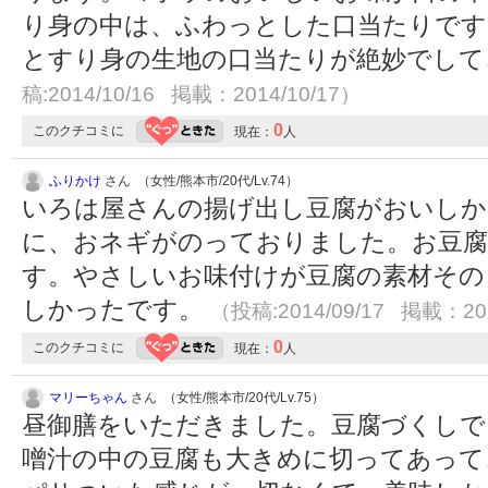
り身の中は、ふわっとした口当たりです
とすり身の生地の口当たりが絶妙でし
稿:2014/10/16 掲載：2014/10/17）
0
このクチコミに
現在：
人
ふりかけ
さん （女性/熊本市/20代/Lv.74）
いろは屋さんの揚げ出し豆腐がおいしか
に、おネギがのっておりました。お豆
す。やさしいお味付けが豆腐の素材その
しかったです。
（投稿:2014/09/17 掲載：201
0
このクチコミに
現在：
人
マリーちゃん
さん （女性/熊本市/20代/Lv.75）
昼御膳をいただきました。豆腐づくしで
噌汁の中の豆腐も大きめに切ってあって