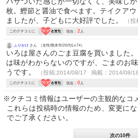
パサついた感じが一切なくて、美味しか
枚。鰹節と醤油で食べます。テイクアウ
ましたが、子どもに大好評でした。
（投稿
2
このクチコミに
現在：
人
ふりかけ
さん （女性/熊本市/20代/Lv.74）
いろは屋さんのごま豆腐を買いました。
は味がわからないのですが、ごまのお
うです。
（投稿:2014/08/17 掲載：2014/08/1
0
このクチコミに
現在：
人
※クチコミ情報はユーザーの主観的なコ
これらは投稿時の情報のため、変更に
でご了承ください。
次の10件