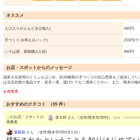
オススメ
えび入りがんもどき(2個入)
460円
手づくり 白和え(1パック)
250円(
いろは屋 昼御膳(1人前)
980円
お店・スポットからのメッセージ
国産大豆使用のとうふをはじめ、約30種類の手づくりの安心惣菜をご提供して
は当店自慢の逸品です。是非一度、揚げたてをご賞味ください。また、熊本の物
全席禁煙
おすすめのクチコミ （
35
件）
このお店・スポットの
茶太郎 さん （女性/熊本市/30代）
(投稿：2006/08/0
推薦者
茉莉花
さん （女性/熊本市/30代/Lv.31）