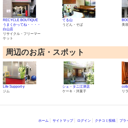
RECYCLE BOUTIQUE
てる山
BO
うまくかってね・・・・
うどん・そば
美
白山店
リサイクル・フリーマー
ケット
周辺のお店・スポット
Life Support-y
シェ・タニ江津店
cott
ジム
ケーキ・洋菓子
リ
ホーム
サイトマップ
ログイン
クチコミ投稿
プラ