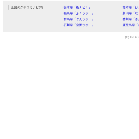
全国のクチコミナビ(R)
・栃木県「栃ナビ！」
・熊本県「ひ
・福島県「ふくラボ！」
・新潟県「な
・群馬県「ぐんラボ！」
・香川県「さ
・石川県「金沢ラボ！」
・鹿児島県「
(C) HitBit