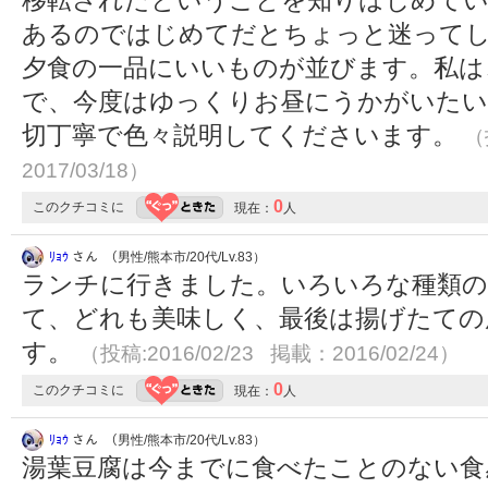
移転されたということを知りはじめてい
あるのではじめてだとちょっと迷って
夕食の一品にいいものが並びます。私は
で、今度はゆっくりお昼にうかがいたい
切丁寧で色々説明してくださいます。
（
2017/03/18）
0
このクチコミに
現在：
人
ﾘｮｳ
さん （男性/熊本市/20代/Lv.83）
ランチに行きました。いろいろな種類の
て、どれも美味しく、最後は揚げたての
す。
（投稿:2016/02/23 掲載：2016/02/24）
0
このクチコミに
現在：
人
ﾘｮｳ
さん （男性/熊本市/20代/Lv.83）
湯葉豆腐は今までに食べたことのない食