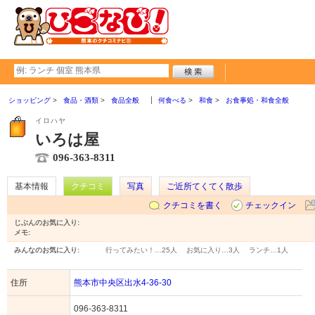
ショッピング
食品・酒類
食品全般
何食べる
和食
お食事処・和食全般
イロハヤ
いろは屋
096-363-8311
基本情報
クチコミ
写真
ご近所てくてく散歩
クチコミを書く
チェックイン
じぶんのお気に入り:
メモ:
みんなのお気に入り:
行ってみたい！…
25人
お気に入り…
3人
ランチ…
1人
住所
熊本市中央区出水4-36-30
096-363-8311