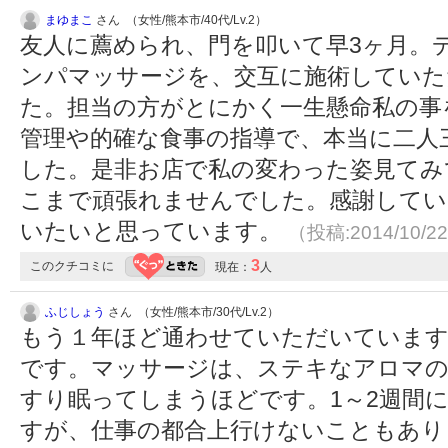
まゆまこ
さん （女性/熊本市/40代/Lv.2）
友人に薦められ、門を叩いて早3ヶ月。
ンパマッサージを、交互に施術していた
た。担当の方がとにかく一生懸命私の事
管理や的確な食事の指導で、本当に二人
した。是非お店で私の変わった姿見てみ
こまで頑張れませんでした。感謝してい
いたいと思っています。
（投稿:2014/10/2
3
このクチコミに
現在：
人
ふじしょう
さん （女性/熊本市/30代/Lv.2）
もう１年ほど通わせていただいていま
です。マッサージは、ステキなアロマの
すり眠ってしまうほどです。1～2週間
すが、仕事の都合上行けないこともあり