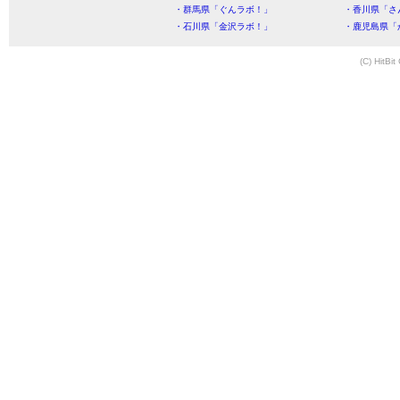
・群馬県「ぐんラボ！」
・香川県「さ
・石川県「金沢ラボ！」
・鹿児島県「
(C) HitBit