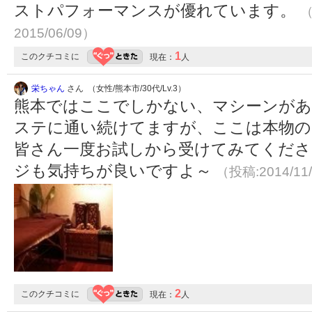
ストパフォーマンスが優れています。
（
2015/06/09）
1
このクチコミに
現在：
人
栄ちゃん
さん （女性/熊本市/30代/Lv.3）
熊本ではここでしかない、マシーンがあ
ステに通い続けてますが、ここは本物
皆さん一度お試しから受けてみてくださ
ジも気持ちが良いですよ～
（投稿:2014/11
2
このクチコミに
現在：
人