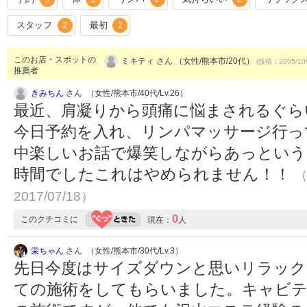
スタッフ
最初
2
2
このお店・スポットの
ミキティ さん （女性/熊本市/20代）
(投稿：2005/10
推薦者
きみちん
さん （女性/熊本市/40代/Lv.26）
最近、肩凝りから頭痛に悩まされるぐら
今日予約を入れ、リンパマッサージ行っ
中楽しいお話で爆笑しながらあっという
時間でしたこれはやめられません！！
（
2017/07/18）
0
このクチコミに
現在：
人
栄ちゃん
さん （女性/熊本市/30代/Lv.3）
先日今度はサイズダウンと思いリラック
ての施術をしてもらいました。キャビテ