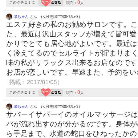
0
このクチコミに
現在：
人
栄ちゃん
さん （女性/熊本市/30代/Lv.3）
エステ好きの私のお勧めサロンです。こ
た、最近は沢山スタッフが増えて皆可愛
かりでとても居心地がよいです。最近は
く冷えてるのでセルライトが貯まりま
味の私がリラックス出来るお店なのです
お店が恋しいです。早速また、予約を
掲載：2017/01/05）
0
このクチコミに
現在：
人
栄ちゃん
さん （女性/熊本市/30代/Lv.3）
サバーイサバーイのオイルマッサージは
パが流れ出すのが分かるのです。身体が
ら手足まで、水道の蛇口をひねったかの