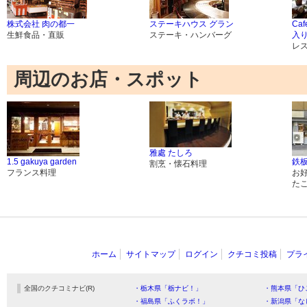
株式会社 肉の都一
ステーキハウス グラン
Caf
生鮮食品・直販
ステーキ・ハンバーグ
入
レ
周辺のお店・スポット
雅處 たしろ
1.5 gakuya garden
鉄板
割烹・懐石料理
フランス料理
お
た
ホーム
サイトマップ
ログイン
クチコミ投稿
プラ
全国のクチコミナビ(R)
・栃木県「栃ナビ！」
・熊本県「ひ
・福島県「ふくラボ！」
・新潟県「な