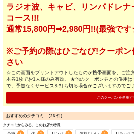
ラジオ波、キャビ、リンパドレナー
コース!!!
通常15,800円➡2,980円!!(最強です
※ご予約の際はひごなび!クーポン
さい
☆この画面をプリントアウトしたものか携帯画面を、ご注文
本券1枚でお1人様のみ有効。 ★他のクーポン券との併用は
で、予告なくサービスを打ち切る場合がございますのでご
このクーポンを使用す
おすすめのクチコミ （
26
件）
クチコミからみる、このお店の特長
予約
体
リンパ
気持ちいい
リラック
3
2
2
2