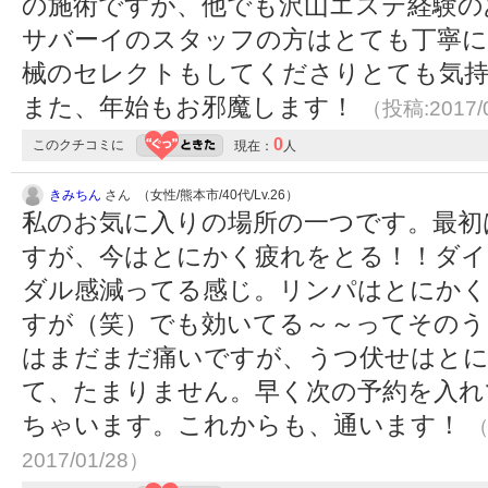
の施術ですが、他でも沢山エステ経験の
サバーイのスタッフの方はとても丁寧に
械のセレクトもしてくださりとても気持
また、年始もお邪魔します！
（投稿:2017/
0
このクチコミに
現在：
人
きみちん
さん （女性/熊本市/40代/Lv.26）
私のお気に入りの場所の一つです。最初
すが、今はとにかく疲れをとる！！ダイ
ダル感減ってる感じ。リンパはとにかく
すが（笑）でも効いてる～～ってそのう
はまだまだ痛いですが、うつ伏せはとに
て、たまりません。早く次の予約を入れ
ちゃいます。これからも、通います！
（
2017/01/28）