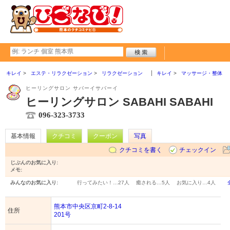
キレイ
エステ・リラクゼーション
リラクゼーション
キレイ
マッサージ・整体
ヒーリングサロン サバーイサバーイ
ヒーリングサロン SABAHI SABAHI
096-323-3733
基本情報
クチコミ
クーポン
写真
クチコミを書く
チェックイン
じぶんのお気に入り:
メモ:
みんなのお気に入り:
行ってみたい！…
27人
癒される…
5人
お気に入り…
4人
熊本市中央区京町2-8-14
住所
201号