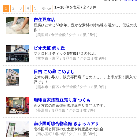
1～10
件を表示 / 全
43
件
1
2
3
4
5
次へ»
吉住豆腐店
豆腐ひとすじ60余年。豊かな素材の持ち味を活かし、伝統の
作！
（美里町 / 食品全般 / クチコミ数 15件）
ビオ天粧 錦ヶ丘
マクロビオティック&有機野菜のお店。
（熊本市・東区 / 食品全般 / クチコミ数 9件）
日吉 こめ蔵 こめよし
玄米の買い取り、販売専門店「こめよし」。玄米が安く購入で
評です！
（熊本市・南区 / 食品全般 / クチコミ数 9件）
珈琲自家焙煎豆売り店 つくも
直火方式の自家焙煎珈琲豆売り専門店です。
（長洲町 / 食品全般 / クチコミ数 7件）
南小国町総合物産館 きよらカアサ
南小国町と阿蘇のお土産や特産品が大集合!
（南小国町 / 道の駅 / クチコミ数 38件）