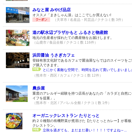
みなと屋 みやげ品店
オススメ「まきしゃん漬」はここでしか買えない!
（天草市 / 名産品・民芸品 / クチコミ数 3件）
道の駅水辺プラザかもと ふるさと物産館
地元の生産者が採れたての農産物をお届けします。
（山鹿市 / 食品全般 / クチコミ数 116件）
浜田醤油 うさぎカフェ
登録有形文化財であるカフェで醤油屋ならではのスイーツをご
グ購入できます。
とにかく素敵な空間で、時間を忘れて寛いでしまいました
（熊本市・西区 / カフェ / クチコミ数 12件）
農歩屋
重度のアレルギー経験を持つ店長があなたの「カラダと自然に
イフを提案」。
（熊本市・北区 / アパレル全般 / クチコミ数 1件）
オーガニックレストラン たりとっと
約２０種類の有機野菜が煮溶けた【たりとっとカレー】が看板
クレストラン。
立秋を過ぎても、まだまだ暑い！！！！ですよね～...