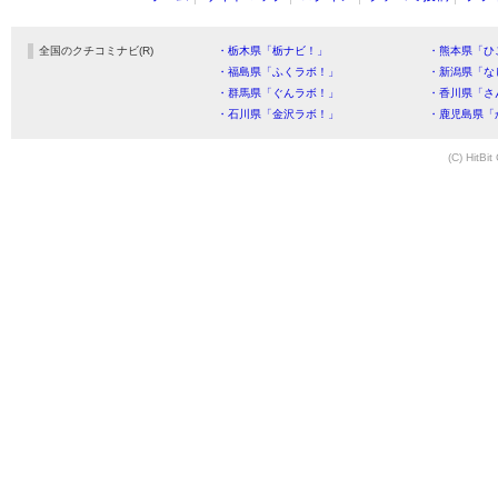
全国のクチコミナビ(R)
・栃木県「栃ナビ！」
・熊本県「ひ
・福島県「ふくラボ！」
・新潟県「な
・群馬県「ぐんラボ！」
・香川県「さ
・石川県「金沢ラボ！」
・鹿児島県「
(C) HitBit