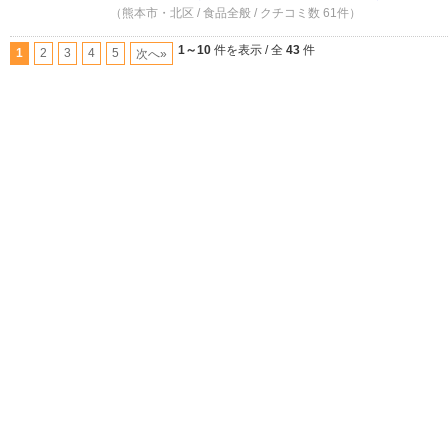
（熊本市・北区 / 食品全般 / クチコミ数 61件）
1～10
件を表示 / 全
43
件
1
2
3
4
5
次へ»