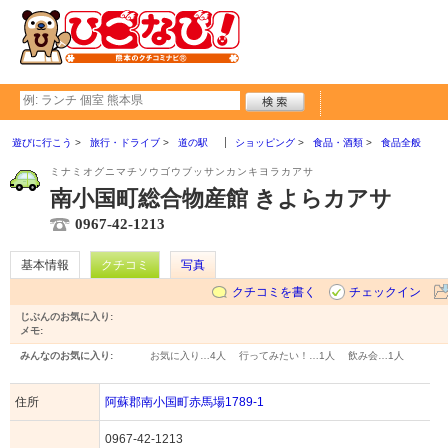
遊びに行こう
旅行・ドライブ
道の駅
ショッピング
食品・酒類
食品全般
ミナミオグニマチソウゴウブッサンカンキヨラカアサ
南小国町総合物産館 きよらカアサ
0967-42-1213
基本情報
クチコミ
写真
クチコミを書く
チェックイン
じぶんのお気に入り:
メモ:
みんなのお気に入り:
お気に入り…
4人
行ってみたい！…
1人
飲み会…
1人
住所
阿蘇郡南小国町赤馬場1789-1
0967-42-1213