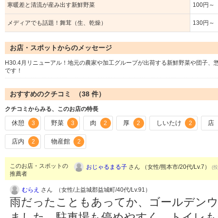
寒暖差と清流が産み出す新鮮野菜
100円～
メディアでも話題！舞茸（生、乾燥）
130円～
お店・スポットからのメッセージ
H30.4月リニューアル！地元の農家や加工グループが出荷する新鮮野菜や団子
です！
おすすめのクチコミ （
38
件）
クチコミからみる、このお店の特長
休憩
野菜
肉
厚
しいたけ
店
3
3
2
2
2
店内
物産館
2
2
このお店・スポットの
おじゃるまる子
さん （女性/熊本市/20代/Lv.7）
(投
推薦者
むらえ
さん （女性/上益城郡益城町/40代/Lv.91）
雨だったこともあってか、ゴールデン
ました。駐車場も停めやすく、トイレも