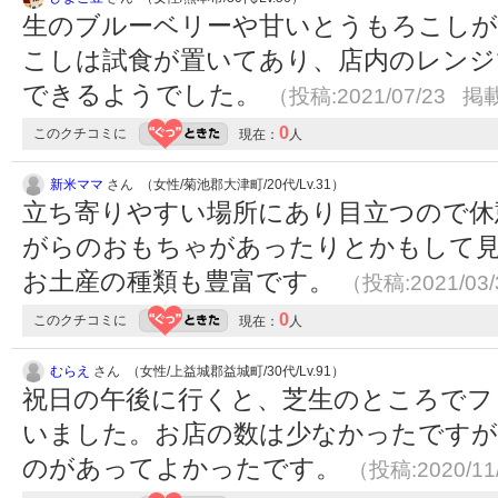
生のブルーベリーや甘いとうもろこし
こしは試食が置いてあり、店内のレンジ
できるようでした。
（投稿:2021/07/23 掲載
0
このクチコミに
現在：
人
新米ママ
さん （女性/菊池郡大津町/20代/Lv.31）
立ち寄りやすい場所にあり目立つので休
がらのおもちゃがあったりとかもして
お土産の種類も豊富です。
（投稿:2021/03
0
このクチコミに
現在：
人
むらえ
さん （女性/上益城郡益城町/30代/Lv.91）
祝日の午後に行くと、芝生のところでフ
いました。お店の数は少なかったですが
のがあってよかったです。
（投稿:2020/11