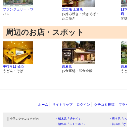
ブランジェリートワ
文重庵 上通店
日
パン
お好み焼き・焼きそば・
店
たこ焼き
甘
周辺のお店・スポット
手打そば 優心
蕎麦菜
蕎麦
うどん・そば
お食事処・和食全般
う
ホーム
サイトマップ
ログイン
クチコミ投稿
プラ
全国のクチコミナビ(R)
・栃木県「栃ナビ！」
・熊本県「ひ
・福島県「ふくラボ！」
・新潟県「な