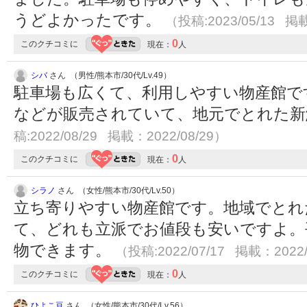
うどよかったです。
（投稿:2023/05/13 掲載
0
このクチコミに
現在：
人
シバ
さん （男性/熊本市/30代/Lv.49）
駐車場も広くて、利用しやすい物産館で
などが販売されていて、地元でとれた
稿:2022/08/29 掲載：2022/08/29）
0
このクチコミに
現在：
人
シラノ
さん （女性/熊本市/30代/Lv.50）
立ち寄りやすい物産館です。地域でとれ
て、どれも立派でお値段も安いですよ。
物できます。
（投稿:2022/07/17 掲載：2022/
0
このクチコミに
現在：
人
ひよこ豆
さん （女性/熊本市/30代/Lv.56）