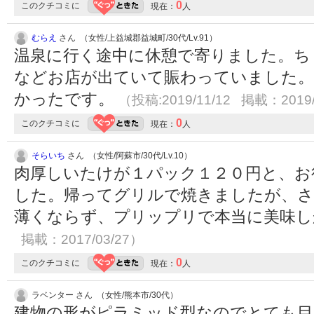
0
このクチコミに
現在：
人
むらえ
さん （女性/上益城郡益城町/30代/Lv.91）
温泉に行く途中に休憩で寄りました。ち
などお店が出ていて賑わっていました。
かったです。
（投稿:2019/11/12 掲載：2019/
0
このクチコミに
現在：
人
そらいち
さん （女性/阿蘇市/30代/Lv.10）
肉厚しいたけが１パック１２０円と、お
した。帰ってグリルで焼きましたが、さ
薄くならず、プリップリで本当に美味
掲載：2017/03/27）
0
このクチコミに
現在：
人
ラベンター さん （女性/熊本市/30代）
建物の形がピラミッド型なのでとても目