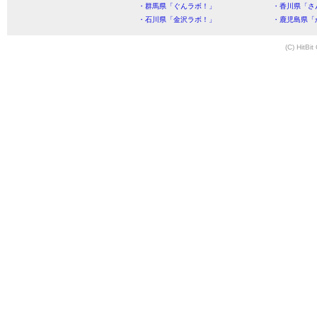
・群馬県「ぐんラボ！」
・香川県「さ
・石川県「金沢ラボ！」
・鹿児島県「
(C) HitBit