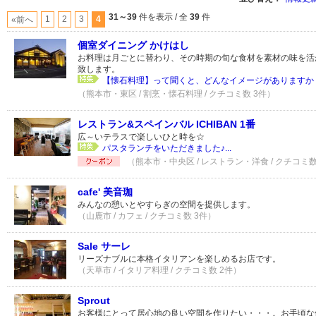
31～39
件を表示 / 全
39
件
1
2
3
4
«前へ
個室ダイニング かけはし
お料理は月ごとに替わり、その時期の旬な食材を素材の味を活
致します。
【懐石料理】って聞くと、どんなイメージがありますか？.
（熊本市・東区 / 割烹・懐石料理 / クチコミ数 3件）
レストラン&スペインバル ICHIBAN 1番
広～いテラスで楽しいひと時を☆
パスタランチをいただきました♪...
（熊本市・中央区 / レストラン・洋食 / クチコミ数
cafe' 美音珈
みんなの憩いとやすらぎの空間を提供します。
（山鹿市 / カフェ / クチコミ数 3件）
Sale サーレ
リーズナブルに本格イタリアンを楽しめるお店です。
（天草市 / イタリア料理 / クチコミ数 2件）
Sprout
お客様にとって居心地の良い空間を作りたい・・・。お手頃な