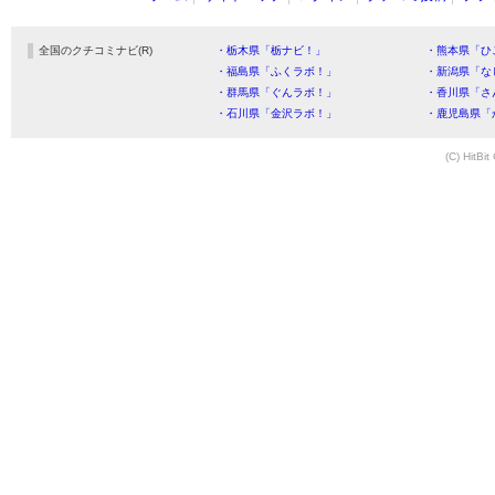
全国のクチコミナビ(R)
・栃木県「栃ナビ！」
・熊本県「ひ
・福島県「ふくラボ！」
・新潟県「な
・群馬県「ぐんラボ！」
・香川県「さ
・石川県「金沢ラボ！」
・鹿児島県「
(C) HitBit