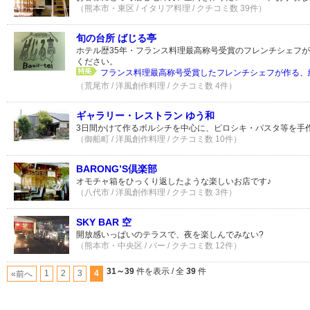
（熊本市・東区 / イタリア料理 / クチコミ数 39件）
旬の台所 ばじる亭
ホテル歴35年・フランス料理最高称号受賞のフレンチシェフ
ください。
フランス料理最高称号受賞したフレンチシェフが作る、
（荒尾市 / 洋風創作料理 / クチコミ数 4件）
ギャラリー・レストラン ゆう和
3日間かけて作るボルシチを中心に、ピロシキ・パスタ等を手
（御船町 / 洋風創作料理 / クチコミ数 10件）
BARONG’S倶楽部
オモチャ箱をひっくり返したような楽しいお店です♪
（八代市 / 洋風創作料理 / クチコミ数 3件）
SKY BAR 空
開放感いっぱいのテラスで、夜を楽しんでみない?
（熊本市・中央区 / バー / クチコミ数 12件）
31～39
件を表示 / 全
39
件
1
2
3
4
«前へ