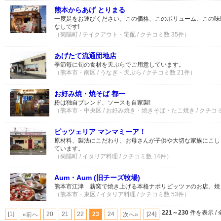
熊本からあげ とりまる
一度足をお運びください。この価格、このボリューム、この味
なしです!
（菊陽町 / テイクアウト・宅配 / クチコミ数 35件）
あげたて流通団地店
季節毎に旬の食材を天ぷらでご用意しています。
（熊本市・南区 / うなぎ・天ぷら / クチコミ数 21件）
お好み焼・焼そば 都一
粉は独自ブレンド、ソースも自家製!
（熊本市・中央区 / お好み焼き・焼きそば・たこ焼き / クチコミ
ピッツェリア マンマミーア！
原材料、製法にこだわり、お母さんが子供や大切な家族にこし
ています。
（菊陽町 / イタリア料理 / クチコミ数 14件）
Aum・Aum (旧チーズ牧場)
熊本市江津 薪窯で焼き上げる本格ナポリピッツァのお店。焼
（熊本市・東区 / イタリア料理 / クチコミ数 53件）
221～230
件を表示 / 
[1]
20
21
22
23
24
[24]
«前へ
次へ»