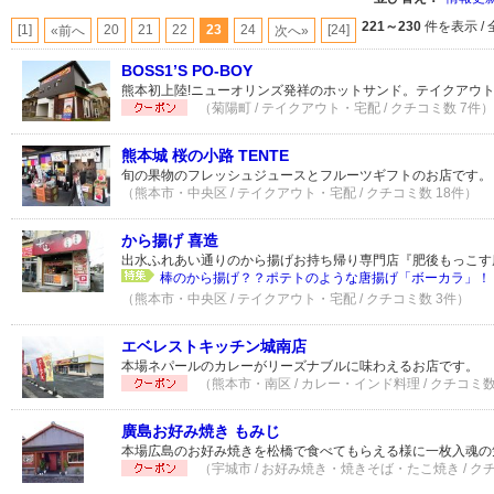
221～230
件を表示 / 
[1]
20
21
22
23
24
[24]
«前へ
次へ»
BOSS1’S PO-BOY
熊本初上陸!ニューオリンズ発祥のホットサンド。テイクアウ
（菊陽町 / テイクアウト・宅配 / クチコミ数 7件）
熊本城 桜の小路 TENTE
旬の果物のフレッシュジュースとフルーツギフトのお店です。
（熊本市・中央区 / テイクアウト・宅配 / クチコミ数 18件）
から揚げ 喜造
出水ふれあい通りのから揚げお持ち帰り専門店『肥後もっこす
棒のから揚げ？？ポテトのような唐揚げ「ボーカラ」！
（熊本市・中央区 / テイクアウト・宅配 / クチコミ数 3件）
エベレストキッチン城南店
本場ネパールのカレーがリーズナブルに味わえるお店です。
（熊本市・南区 / カレー・インド料理 / クチコミ数
廣島お好み焼き もみじ
本場広島のお好み焼きを松橋で食べてもらえる様に一枚入魂の
（宇城市 / お好み焼き・焼きそば・たこ焼き / ク