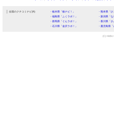
全国のクチコミナビ(R)
・栃木県「栃ナビ！」
・熊本県「ひ
・福島県「ふくラボ！」
・新潟県「な
・群馬県「ぐんラボ！」
・香川県「さ
・石川県「金沢ラボ！」
・鹿児島県「
(C) HitBit