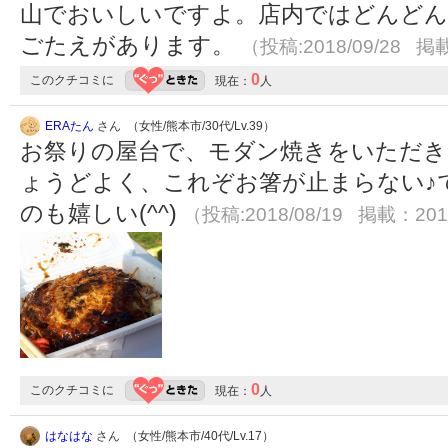
山でおいしいですよ。店内ではどんどん
ごたえがあります。
（投稿:2018/09/28 掲載
0
このクチコミに
現在：
人
ERAたん
さん （女性/熊本市/30代/Lv.39）
お祭りの屋台で、モダン焼きをいただき
ょうどよく、これぞお箸が止まらない♪
のも嬉しい(^^)
（投稿:2018/08/19 掲載：2018
0
このクチコミに
現在：
人
はなはな
さん （女性/熊本市/40代/Lv.17）