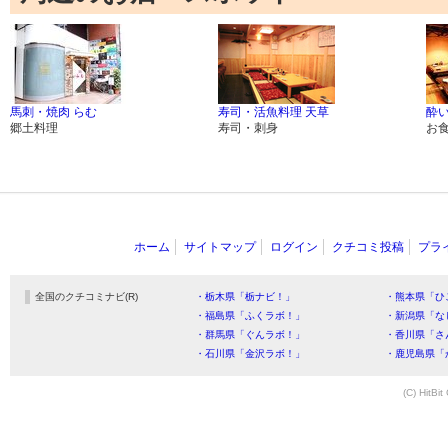
馬刺・焼肉 らむ
寿司・活魚料理 天草
酔い
郷土料理
寿司・刺身
お
ホーム
サイトマップ
ログイン
クチコミ投稿
プラ
全国のクチコミナビ(R)
・栃木県「栃ナビ！」
・熊本県「ひ
・福島県「ふくラボ！」
・新潟県「な
・群馬県「ぐんラボ！」
・香川県「さ
・石川県「金沢ラボ！」
・鹿児島県「
(C) HitBit