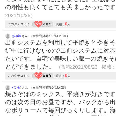
の相性も良くてとても美味しかったで
2021/10/25）
0
このクチコミに
現在：
人
あゆ姫
さん （女性/熊本市/30代/Lv.104）
出前システムを利用して平焼きとやきそ
街中に行けないので出前システムに対応
たいです。自宅で美味しい都一の焼きそ
とができました。
（投稿:2021/08/23 掲載：2
0
このクチコミに
現在：
人
バンビ
さん （女性/熊本市/30代/Lv.23）
焼きそばのミックス、平焼きが好きです
のは次の日のお昼ですが、パックから出
なボリュームで毎回びっくりします。海