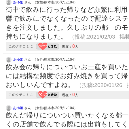
あゆ姫
さん （女性/熊本市/30代/Lv.104）
街中で飲みに行った帰りなど頻繁に利用
響で飲みにでなくなったので配達システ
きを注文しました。久しぶりの都一のモ
持ちになりました。
（投稿:2021/02/03 掲載
0
このクチコミに
現在：
人
あゆ姫
さん （女性/熊本市/30代/Lv.104）
飲み会の帰りについついお土産を買いた
には結構な頻度でお好み焼きを買って帰
おいしいんですよね。
（投稿:2020/01/26 
0
このクチコミに
現在：
人
あゆ姫
さん （女性/熊本市/30代/Lv.104）
飲んだ帰りについつい買いたくなる都一
くの店舗で飲んでる際には出前もしてく