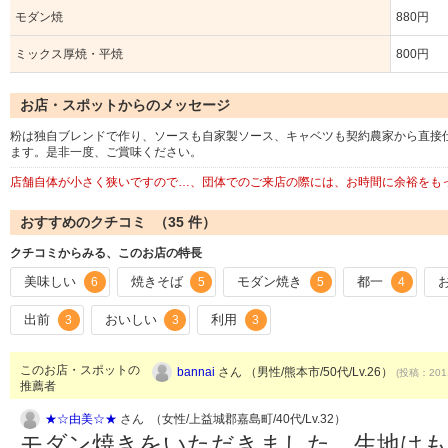
モダン焼
880円
ミックス厚焼・平焼
800円
お店・スポットからのメッセージ
粉は独自ブレンドで作り、ソースも自家製ソース、キャベツも契約農家から直接
ます。是非一度、ご賞味ください。
店舗自体が小さく狭いですので…、団体でのご来店の際には、お時間に余裕をも
おすすめのクチコミ （
35
件）
クチコミからみる、このお店の特長
美味しい
焼きそば
モダン焼き
都一
6
5
5
4
出前
おいしい
利用
3
3
3
このお店・スポットの
bannai
さん （男性/熊本市/50代/Lv.26）
(投稿：2011
推薦者
★☆由美☆★
さん （女性/上益城郡嘉島町/40代/Lv.32）
モダン焼きをいただきました。生地は