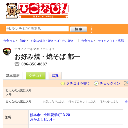
何食べる
和食
お好み焼き・焼きそば・たこ焼き
何食べる
テイクアウト・宅配
オコノミヤキヤキソバトイチ
お好み焼・焼そば 都一
096-356-8887
基本情報
クチコミ
写真
クチコミを書く
チェックイン
じぶんのお気に入り:
メモ:
みんなのお気に入り:
お気に入り…
3人
行ってみたい！…
3人
行きつけ…
2人
全
熊本市中央区花畑町13-20
住所
おかよしビル1F