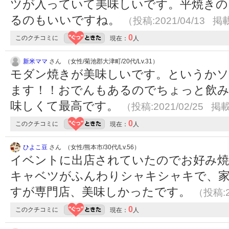
ツが入っていて美味しいです。平焼き
るのもいいですね。
（投稿:2021/04/13 掲載
0
このクチコミに
現在：
人
新米ママ
さん （女性/菊池郡大津町/20代/Lv.31）
モダン焼きが美味しいです。というかソ
ます！！おでんもあるのでちょっと飲
味しくて最高です。
（投稿:2021/02/25 掲載
0
このクチコミに
現在：
人
ひよこ豆
さん （女性/熊本市/30代/Lv.56）
イベントに出店されていたのでお好み
キャベツがふんわりシャキシャキで、
すが専門店、美味しかったです。
（投稿:2
0
このクチコミに
現在：
人