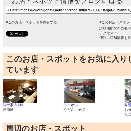
お店・スポット情報をブログにはる
■
このお店・スポットを共有する
■
このお店・スポッ
読取機能付きのモバ
アクセス！
便利に店舗情報を持
このお店・スポットをお気に入り
ています
味十家 SHIN
くーかい
味
居酒屋
うどん・そば
お
た
周辺のお店・スポット