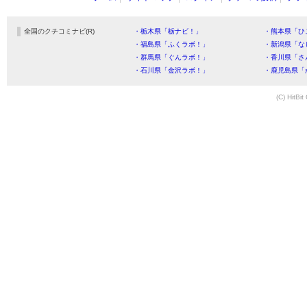
全国のクチコミナビ(R)
・栃木県「栃ナビ！」
・熊本県「ひ
・福島県「ふくラボ！」
・新潟県「な
・群馬県「ぐんラボ！」
・香川県「さ
・石川県「金沢ラボ！」
・鹿児島県「
(C) HitBit