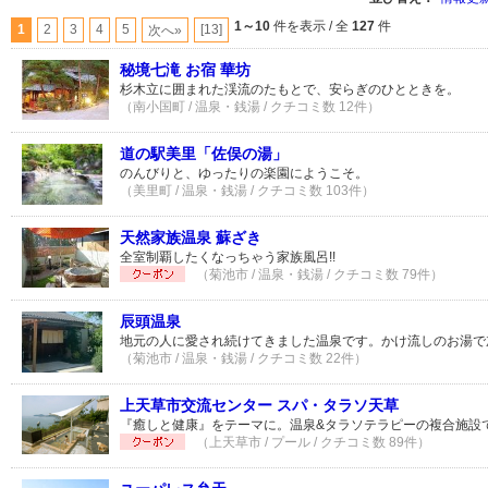
1～10
件を表示 / 全
127
件
1
2
3
4
5
[13]
次へ»
秘境七滝 お宿 華坊
杉木立に囲まれた渓流のたもとで、安らぎのひとときを。
（南小国町 / 温泉・銭湯 / クチコミ数 12件）
道の駅美里「佐俣の湯」
のんびりと、ゆったりの楽園にようこそ。
（美里町 / 温泉・銭湯 / クチコミ数 103件）
天然家族温泉 蘇ざき
全室制覇したくなっちゃう家族風呂!!
（菊池市 / 温泉・銭湯 / クチコミ数 79件）
辰頭温泉
地元の人に愛され続けてきました温泉です。かけ流しのお湯で
（菊池市 / 温泉・銭湯 / クチコミ数 22件）
上天草市交流センター スパ・タラソ天草
『癒しと健康』をテーマに。温泉&タラソテラピーの複合施設
（上天草市 / プール / クチコミ数 89件）