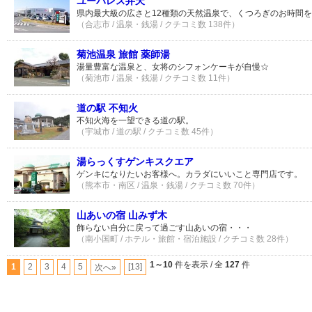
ユーパレス弁天
県内最大級の広さと12種類の天然温泉で、くつろぎのお時間
（合志市 / 温泉・銭湯 / クチコミ数 138件）
菊池温泉 旅館 薬師湯
湯量豊富な温泉と、女将のシフォンケーキが自慢☆
（菊池市 / 温泉・銭湯 / クチコミ数 11件）
道の駅 不知火
不知火海を一望できる道の駅。
（宇城市 / 道の駅 / クチコミ数 45件）
湯らっくすゲンキスクエア
ゲンキになりたいお客様へ。カラダにいいこと専門店です。
（熊本市・南区 / 温泉・銭湯 / クチコミ数 70件）
山あいの宿 山みず木
飾らない自分に戻って過ごす山あいの宿・・・
（南小国町 / ホテル・旅館・宿泊施設 / クチコミ数 28件）
1～10
件を表示 / 全
127
件
1
2
3
4
5
[13]
次へ»