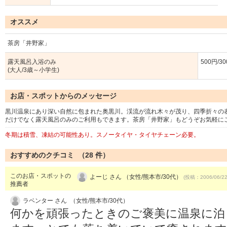
オススメ
茶房「井野家」
露天風呂入浴のみ
500円/3
(大人/3歳～小学生)
お店・スポットからのメッセージ
黒川温泉にあり深い自然に包まれた奥黒川。渓流が流れ木々が茂り、四季折々の
だけでなく露天風呂のみのご利用もできます。茶房「井野家」もどうぞお気軽に
冬期は積雪、凍結の可能性あり。スノータイヤ・タイヤチェーン必要。
おすすめのクチコミ （
28
件）
このお店・スポットの
よーじ さん （女性/熊本市/30代）
(投稿：2006/06/2
推薦者
ラベンター さん （女性/熊本市/30代）
何かを頑張ったときのご褒美に温泉に泊