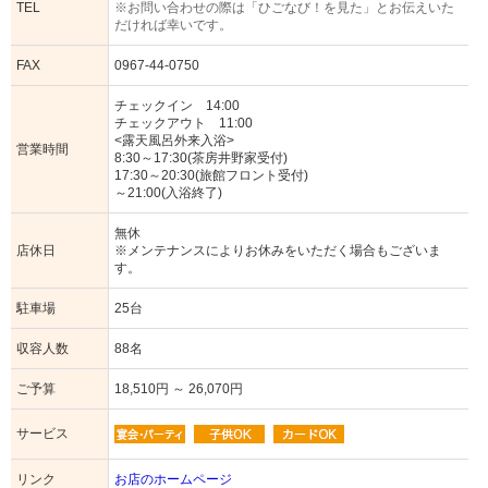
TEL
※お問い合わせの際は「ひごなび！を見た」とお伝えいた
だければ幸いです。
FAX
0967-44-0750
チェックイン 14:00
チェックアウト 11:00
<露天風呂外来入浴>
営業時間
8:30～17:30(茶房井野家受付)
17:30～20:30(旅館フロント受付)
～21:00(入浴終了)
無休
店休日
※メンテナンスによりお休みをいただく場合もございま
す。
駐車場
25台
収容人数
88名
ご予算
18,510円 ～ 26,070円
サービス
リンク
お店のホームページ