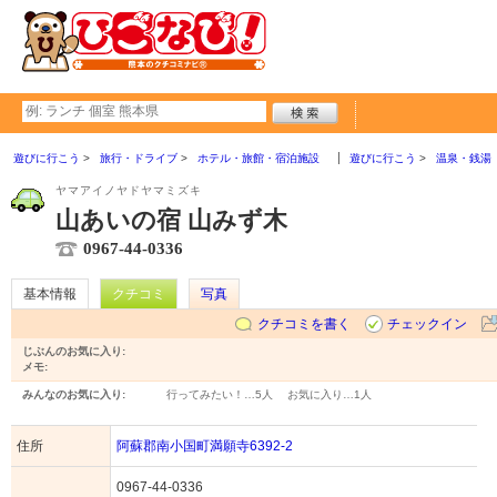
遊びに行こう
旅行・ドライブ
ホテル・旅館・宿泊施設
遊びに行こう
温泉・銭湯
ヤマアイノヤドヤマミズキ
山あいの宿 山みず木
0967-44-0336
基本情報
クチコミ
写真
クチコミを書く
チェックイン
じぶんのお気に入り:
メモ:
みんなのお気に入り:
行ってみたい！…
5人
お気に入り…
1人
住所
阿蘇郡南小国町満願寺6392-2
0967-44-0336