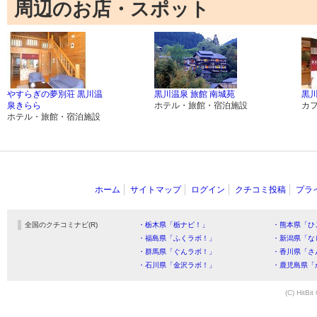
周辺のお店・スポット
やすらぎの夢別荘 黒川温
黒川温泉 旅館 南城苑
黒川
泉きらら
ホテル・旅館・宿泊施設
カ
ホテル・旅館・宿泊施設
ホーム
サイトマップ
ログイン
クチコミ投稿
プラ
全国のクチコミナビ(R)
・栃木県「栃ナビ！」
・熊本県「ひ
・福島県「ふくラボ！」
・新潟県「な
・群馬県「ぐんラボ！」
・香川県「さ
・石川県「金沢ラボ！」
・鹿児島県「
(C) HitBit