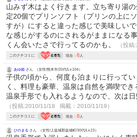
山みず木はよく行きます。立ち寄り湯の
定20個でプリンソフト（プリンの上に
すが）にすると違った感じで美味しいで
な感じがするのにされるがままになる事
くん会いたさで行ってるのかも。
（投稿:2
0
このクチコミに
現在：
人
あゆ姫
さん （女性/熊本市/20代/Lv.104）
子供の頃から、何度も泊まりに行ってい
く、料理も豪華、温泉は自然を満喫でき
温泉手形でも入れるようなので、次は日
（投稿:2010/11/18 掲載：2010/11/19）
0
このクチコミに
現在：
人
ひのまる
さん （女性/上益城郡益城町/30代/Lv.23）