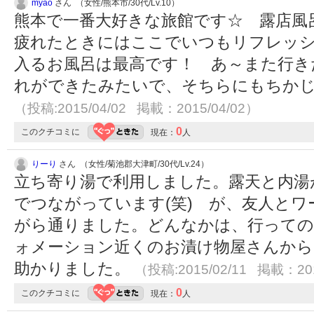
myao
さん （女性/熊本市/30代/Lv.10）
熊本で一番大好きな旅館です☆ 露店風
疲れたときにはここでいつもリフレッ
入るお風呂は最高です！ あ～また行きた
れができたみたいで、そちらにもちか
（投稿:2015/04/02 掲載：2015/04/02）
0
このクチコミに
現在：
人
りーり
さん （女性/菊池郡大津町/30代/Lv.24）
立ち寄り湯で利用しました。露天と内湯
でつながっています(笑) が、友人と
がら通りました。どんなかは、行っての
ォメーション近くのお漬け物屋さんから
助かりました。
（投稿:2015/02/11 掲載：201
0
このクチコミに
現在：
人