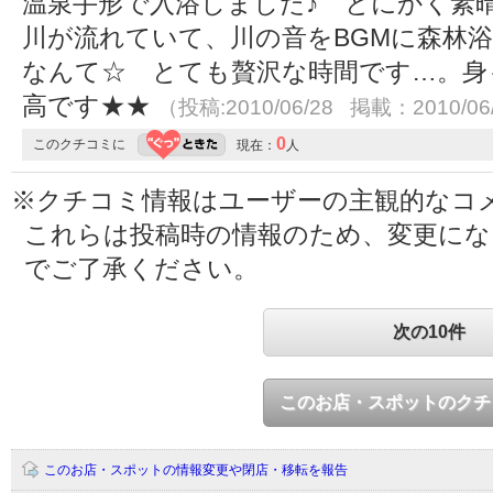
温泉手形で入浴しました♪ とにかく素
川が流れていて、川の音をBGMに森林
なんて☆ とても贅沢な時間です…。身
高です★★
（投稿:2010/06/28 掲載：2010/06
0
このクチコミに
現在：
人
※クチコミ情報はユーザーの主観的なコ
これらは投稿時の情報のため、変更に
でご了承ください。
次の10件
このお店・スポットのクチ
このお店・スポットの情報変更や閉店・移転を報告