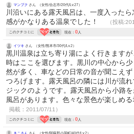
マンプク
さん （女性/合志市/20代/Lv.27）
川沿いにある露天風呂は、一度入ったら
感がかなりある温泉でした！
（投稿:201
0
このクチコミに
現在：
人
イツキ
さん （女性/熊本市/30代/Lv.2）
黒川温泉は立ち寄り湯によく行きますが
時はここを選びます。黒川の中心から少
然が多く、車などの日常の音が聞こえず
つろげます。露天風呂の隣には川が流れ
ジックのようです。露天風呂から小路を
風呂があります。色々な景色が楽しめ
掲載：2011/07/11）
0
このクチコミに
現在：
人
きこさん
さん （女性/阿蘇郡小国町/40代/Lv.2）