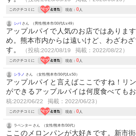
0
このクチコミに
現在：
人
シバ
さん （男性/熊本市/30代/Lv.49）
アップルパイで人気のお店ではありま
め。熊本市内からは遠いけど、わざわざ
す。
（投稿:2022/08/19 掲載：2022/08/22）
0
このクチコミに
現在：
人
シラノ
さん （女性/熊本市/30代/Lv.50）
アップルパイと言えばここですね！リ
ができるアップルパイは何度食べても
稿:2022/06/22 掲載：2022/06/23）
0
このクチコミに
現在：
人
ラベンター さん （女性/熊本市/30代）
ここのメロンパンが大好きです。新市街