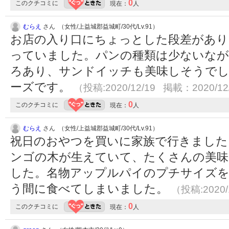
0
このクチコミに
現在：
人
むらえ
さん （女性/上益城郡益城町/30代/Lv.91）
お店の入り口にちょっとした段差があり
っていました。パンの種類は少ないなが
ろあり、サンドイッチも美味しそうでした
ーズです。
（投稿:2020/12/19 掲載：2020/12
0
このクチコミに
現在：
人
むらえ
さん （女性/上益城郡益城町/30代/Lv.91）
祝日のおやつを買いに家族で行きました
ンゴの木が生えていて、たくさんの美
した。名物アップルパイのプチサイズを
う間に食べてしまいました。
（投稿:2020/
0
このクチコミに
現在：
人