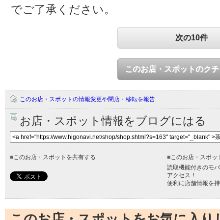
でご了承ください。
次の10件
このお店・スポットのクチ
このお店・スポットの情報変更や閉店・移転を報告
お店・スポット情報をブログにはる
■
このお店・スポットを共有する
■
このお店・スポッ
読取機能付きのモバ
アクセス！
便利に店舗情報を持
このお店・スポットをお気に入り