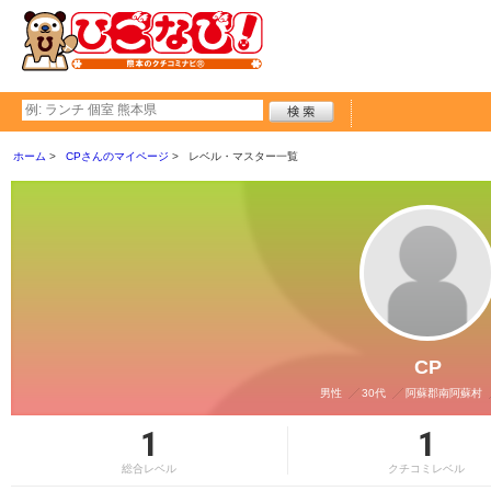
ホーム
CPさんのマイページ
レベル・マスター一覧
CP
男性
30代
阿蘇郡南阿蘇村
1
1
総合レベル
クチコミレベル