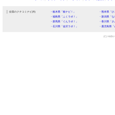
全国のクチコミナビ(R)
・栃木県「栃ナビ！」
・熊本県「ひ
・福島県「ふくラボ！」
・新潟県「な
・群馬県「ぐんラボ！」
・香川県「さ
・石川県「金沢ラボ！」
・鹿児島県「
(C) HitBit