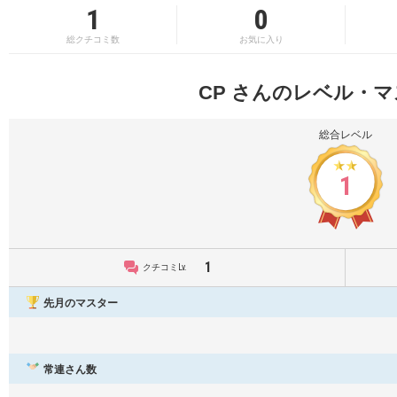
1
0
総クチコミ数
お気に入り
CP さんのレベル・
総合レベル
1
1
クチコミLv.
先月のマスター
常連さん数