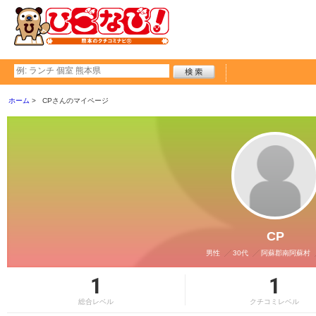
ホーム
CPさんのマイページ
CP
男性
30代
阿蘇郡南阿蘇村
1
1
総合レベル
クチコミレベル