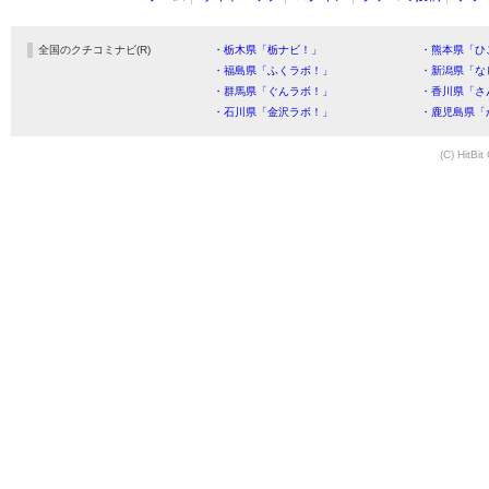
全国のクチコミナビ(R)
・栃木県「栃ナビ！」
・熊本県「ひ
・福島県「ふくラボ！」
・新潟県「な
・群馬県「ぐんラボ！」
・香川県「さ
・石川県「金沢ラボ！」
・鹿児島県「
(C) HitBit