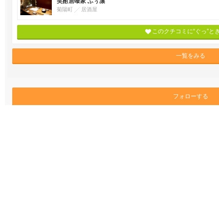
笑酎居喰家 ふぅ凛
菊陽町
居酒屋
このクチコミに“ぐっ”と
一覧をみる
フォローする