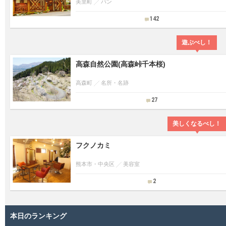
美里町
パン
142
遊ぶべし！
高森自然公園(高森峠千本桜)
高森町
名所・名跡
27
美しくなるべし！
フクノカミ
熊本市・中央区
美容室
2
本日のランキング