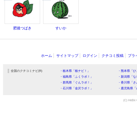
肥後つばき
すいか
ホーム
サイトマップ
ログイン
クチコミ投稿
プラ
全国のクチコミナビ(R)
・栃木県「栃ナビ！」
・熊本県「ひ
・福島県「ふくラボ！」
・新潟県「な
・群馬県「ぐんラボ！」
・香川県「さ
・石川県「金沢ラボ！」
・鹿児島県「
(C) HitBit