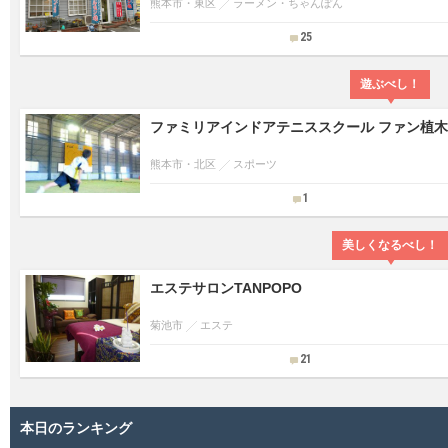
熊本市・東区
ラーメン・ちゃんぽん
25
遊ぶべし！
ファミリアインドアテニススクール ファン植
熊本市・北区
スポーツ
1
美しくなるべし！
エステサロンTANPOPO
菊池市
エステ
21
本日のランキング