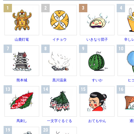
1
2
3
4
山鹿灯篭
イチョウ
いきなり団子
辛し
7
8
9
10
熊本城
黒川温泉
すいか
ヒ
13
14
15
16
馬刺し
一文字ぐるぐる
おてもやん
通
19
20