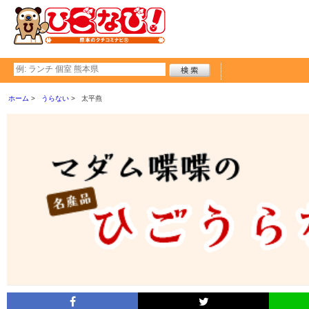
ホーム
うらない
太平燕