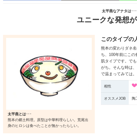
太平燕なアナタは･･･
ユニークな発想が
このタイプの
熊本の変わりダネ名
ち、100年前にこ
肌タイプです。でも
がち。そんな時は、
で温まってみては。
相性
オススメJOB
陶
太平燕とは･･･
熊本の郷土料理。原型は中華料理らしい。荒尾出
身のヒロシは食べたことが無かったらしい。