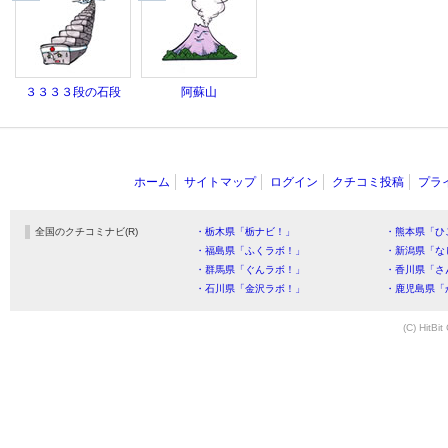
３３３３段の石段
阿蘇山
ホーム
サイトマップ
ログイン
クチコミ投稿
プラ
全国のクチコミナビ(R)
・栃木県「栃ナビ！」
・熊本県「ひ
・福島県「ふくラボ！」
・新潟県「な
・群馬県「ぐんラボ！」
・香川県「さ
・石川県「金沢ラボ！」
・鹿児島県「
(C) HitBit